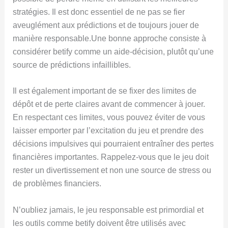
stratégies. Il est donc essentiel de ne pas se fier
aveuglément aux prédictions et de toujours jouer de
manière responsable.Une bonne approche consiste à
considérer betify comme un aide-décision, plutôt qu’une
source de prédictions infaillibles.
Il est également important de se fixer des limites de
dépôt et de perte claires avant de commencer à jouer.
En respectant ces limites, vous pouvez éviter de vous
laisser emporter par l’excitation du jeu et prendre des
décisions impulsives qui pourraient entraîner des pertes
financières importantes. Rappelez-vous que le jeu doit
rester un divertissement et non une source de stress ou
de problèmes financiers.
N’oubliez jamais, le jeu responsable est primordial et
les outils comme betify doivent être utilisés avec