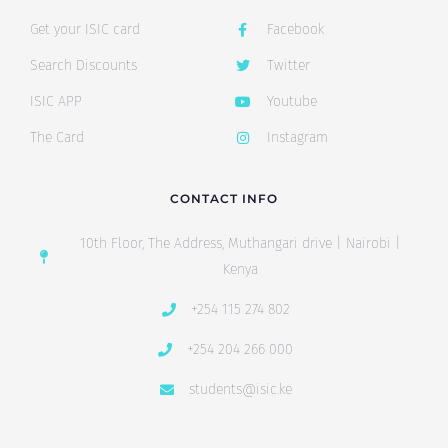
Get your ISIC card
Facebook
Search Discounts
Twitter
ISIC APP
Youtube
The Card
Instagram
CONTACT INFO
10th Floor, The Address, Muthangari drive | Nairobi |
Kenya
+254 115 274 802
+254 204 266 000
students@isic.ke​