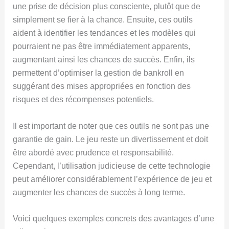
une prise de décision plus consciente, plutôt que de
simplement se fier à la chance. Ensuite, ces outils
aident à identifier les tendances et les modèles qui
pourraient ne pas être immédiatement apparents,
augmentant ainsi les chances de succès. Enfin, ils
permettent d’optimiser la gestion de bankroll en
suggérant des mises appropriées en fonction des
risques et des récompenses potentiels.
Il est important de noter que ces outils ne sont pas une
garantie de gain. Le jeu reste un divertissement et doit
être abordé avec prudence et responsabilité.
Cependant, l’utilisation judicieuse de cette technologie
peut améliorer considérablement l’expérience de jeu et
augmenter les chances de succès à long terme.
Voici quelques exemples concrets des avantages d’une