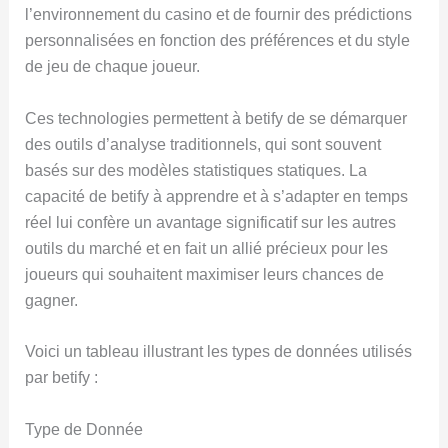
l’environnement du casino et de fournir des prédictions
personnalisées en fonction des préférences et du style
de jeu de chaque joueur.
Ces technologies permettent à betify de se démarquer
des outils d’analyse traditionnels, qui sont souvent
basés sur des modèles statistiques statiques. La
capacité de betify à apprendre et à s’adapter en temps
réel lui confère un avantage significatif sur les autres
outils du marché et en fait un allié précieux pour les
joueurs qui souhaitent maximiser leurs chances de
gagner.
Voici un tableau illustrant les types de données utilisés
par betify :
Type de Donnée