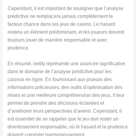
Cependant, il est important de souligner que l’analyse
prédictive ne remplacera jamais complètement le
facteur chance dans les jeux de casino. Le hasard
restera un élément prédominant, et les joueurs doivent
toujours jouer de manière responsable et avec
prudence.
En résumé, betify représente une avancée significative
dans le domaine de l’analyse prédictive pour les
casinos en ligne. En fournissant aux joueurs des
informations précieuses, des outils d’optimisation des
mises et une meilleure compréhension des jeux, il leur
permet de prendre des décisions éclairées et
d’améliorer leurs perspectives d’avenir. Cependant, il
est essentiel de se rappeler que le jeu doit rester un
divertissement responsable, où le hasard et la prudence
doivent coexister harmonieusement.