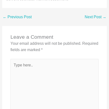
←
Previous Post
Next Post
→
Leave a Comment
Your email address will not be published.
Required
fields are marked
*
Type
here..