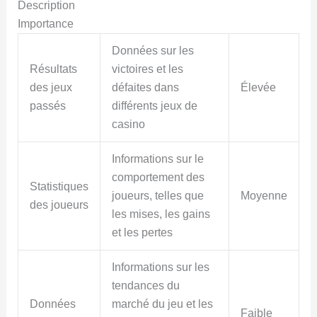
Description
Importance
Données sur les
Résultats
victoires et les
des jeux
défaites dans
Élevée
passés
différents jeux de
casino
Informations sur le
comportement des
Statistiques
joueurs, telles que
Moyenne
des joueurs
les mises, les gains
et les pertes
Informations sur les
tendances du
Données
marché du jeu et les
Faible