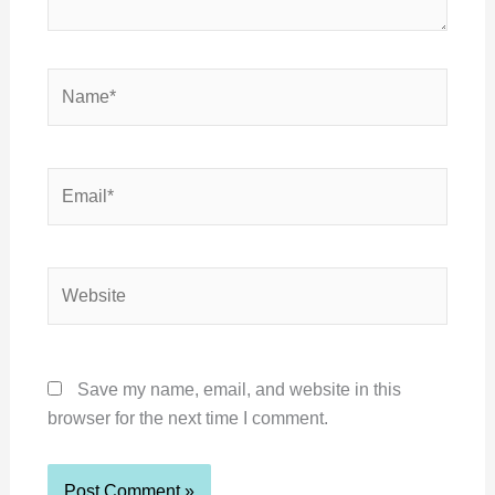
Name*
Email*
Website
Save my name, email, and website in this
browser for the next time I comment.