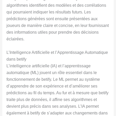
algorithmes identifient des modèles et des corrélations
qui pourraient indiquer les résultats futurs. Les
prédictions générées sont ensuite présentées aux
joueurs de manière claire et concise, en leur fournissant
des informations utiles pour prendre des décisions
éclairées.
L’Intelligence Artificielle et l’Apprentissage Automatique
dans betify
L’intelligence artificielle (IA) et l’apprentissage
automatique (ML) jouent un rôle essentiel dans le
fonctionnement de betify. Le ML permet au système
d’apprendre de son expérience et d’améliorer ses
prédictions au fil du temps. Au fur et à mesure que betify
traite plus de données, il affine ses algorithmes et
devient plus précis dans ses analyses. L’IA permet
également à betify de s’adapter aux changements dans