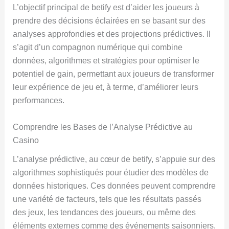
L’objectif principal de betify est d’aider les joueurs à
prendre des décisions éclairées en se basant sur des
analyses approfondies et des projections prédictives. Il
s’agit d’un compagnon numérique qui combine
données, algorithmes et stratégies pour optimiser le
potentiel de gain, permettant aux joueurs de transformer
leur expérience de jeu et, à terme, d’améliorer leurs
performances.
Comprendre les Bases de l’Analyse Prédictive au
Casino
L’analyse prédictive, au cœur de betify, s’appuie sur des
algorithmes sophistiqués pour étudier des modèles de
données historiques. Ces données peuvent comprendre
une variété de facteurs, tels que les résultats passés
des jeux, les tendances des joueurs, ou même des
éléments externes comme des événements saisonniers.