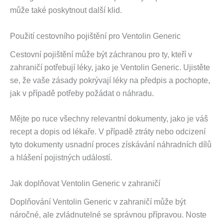
může také poskytnout další klid.
Použití cestovního pojištění pro Ventolin Generic
Cestovní pojištění může být záchranou pro ty, kteří v
zahraničí potřebují léky, jako je Ventolin Generic. Ujistěte
se, že vaše zásady pokrývají léky na předpis a pochopte,
jak v případě potřeby požádat o náhradu.
Mějte po ruce všechny relevantní dokumenty, jako je váš
recept a dopis od lékaře. V případě ztráty nebo odcizení
tyto dokumenty usnadní proces získávání náhradních dílů
a hlášení pojistných událostí.
Jak doplňovat Ventolin Generic v zahraničí
Doplňování Ventolin Generic v zahraničí může být
náročné, ale zvládnutelné se správnou přípravou. Noste