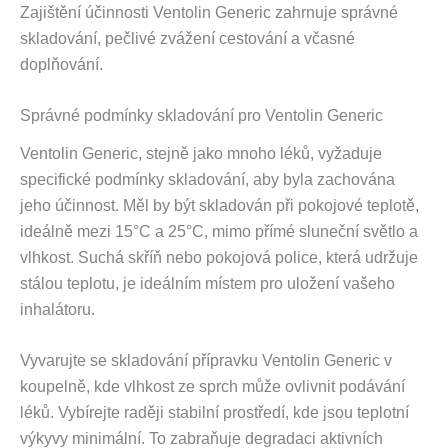
Zajištění účinnosti Ventolin Generic zahrnuje správné
skladování, pečlivé zvážení cestování a včasné
doplňování.
Správné podmínky skladování pro Ventolin Generic
Ventolin Generic, stejně jako mnoho léků, vyžaduje
specifické podmínky skladování, aby byla zachována
jeho účinnost. Měl by být skladován při pokojové teplotě,
ideálně mezi 15°C a 25°C, mimo přímé sluneční světlo a
vlhkost. Suchá skříň nebo pokojová police, která udržuje
stálou teplotu, je ideálním místem pro uložení vašeho
inhalátoru.
Vyvarujte se skladování přípravku Ventolin Generic v
koupelně, kde vlhkost ze sprch může ovlivnit podávání
léků. Vybírejte raději stabilní prostředí, kde jsou teplotní
výkyvy minimální. To zabraňuje degradaci aktivních