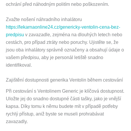
ochrání před náhodným politím nebo poškozením.
Zvažte nošení náhradního inhalátoru
https://lekarnaonline24.cz/genericky-ventolin-cena-bez-
predpisu
v zavazadle, zejména na dlouhých letech nebo
cestách, pro případ ztráty nebo poruchy. Ujistěte se, že
jsou oba inhalátory správně označeny a obsahují údaje o
vašem předpisu, aby je personál letiště snadno
identifikoval.
Zajištění dostupnosti generika Ventolin během cestování
Při cestování s Ventolinem Generic je klíčová dostupnost.
Uložte jej do snadno dostupné části tašky, jako je vnější
kapsa. Díky tomu k němu budete mít v případě potřeby
rychlý přístup, aniž byste se museli prohrabávat
zavazadly.