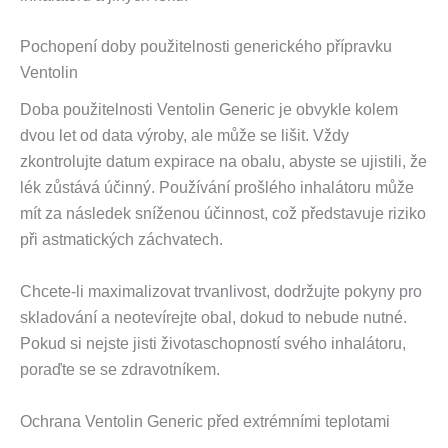
Pochopení doby použitelnosti generického přípravku
Ventolin
Doba použitelnosti Ventolin Generic je obvykle kolem
dvou let od data výroby, ale může se lišit. Vždy
zkontrolujte datum expirace na obalu, abyste se ujistili, že
lék zůstává účinný. Používání prošlého inhalátoru může
mít za následek sníženou účinnost, což představuje riziko
při astmatických záchvatech.
Chcete-li maximalizovat trvanlivost, dodržujte pokyny pro
skladování a neotevírejte obal, dokud to nebude nutné.
Pokud si nejste jisti životaschopností svého inhalátoru,
poraďte se se zdravotníkem.
Ochrana Ventolin Generic před extrémními teplotami