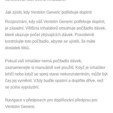
Jak zjistit, kdy Ventolin Generic potřebuje doplnit
Rozpoznání, kdy váš Ventolin Generic potřebuje doplnit,
je zásadní. Většina inhalátorů obsahuje počítadlo dávek,
které ukazuje počet zbývajících dávek. Pravidelně
kontrolujte toto počítadlo, abyste se ujistili, že máte
dostatek léků.
Pokud váš inhalátor nemá počítadlo dávek,
zaznamenejte si manuálně své použití. Když je inhalátor
lehčí nebo když se sprej stane nekonzistentním, může být
čas jej vyměnit. Vždy buďte opatrní a doplňte dříve, než
se zcela vyprázdní.
Navigace v předpisech pro doplňování předpisu pro
Ventolin Generic