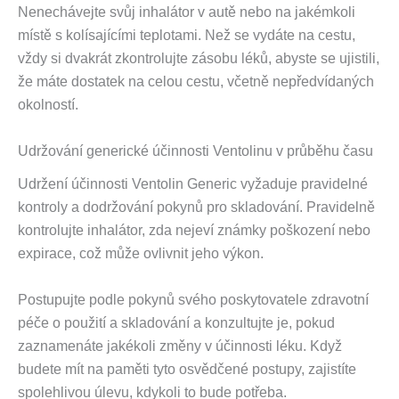
Nenechávejte svůj inhalátor v autě nebo na jakémkoli
místě s kolísajícími teplotami. Než se vydáte na cestu,
vždy si dvakrát zkontrolujte zásobu léků, abyste se ujistili,
že máte dostatek na celou cestu, včetně nepředvídaných
okolností.
Udržování generické účinnosti Ventolinu v průběhu času
Udržení účinnosti Ventolin Generic vyžaduje pravidelné
kontroly a dodržování pokynů pro skladování. Pravidelně
kontrolujte inhalátor, zda nejeví známky poškození nebo
expirace, což může ovlivnit jeho výkon.
Postupujte podle pokynů svého poskytovatele zdravotní
péče o použití a skladování a konzultujte je, pokud
zaznamenáte jakékoli změny v účinnosti léku. Když
budete mít na paměti tyto osvědčené postupy, zajistíte
spolehlivou úlevu, kdykoli to bude potřeba.