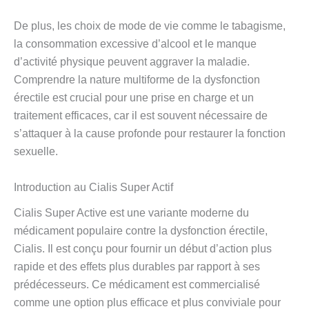
De plus, les choix de mode de vie comme le tabagisme,
la consommation excessive d’alcool et le manque
d’activité physique peuvent aggraver la maladie.
Comprendre la nature multiforme de la dysfonction
érectile est crucial pour une prise en charge et un
traitement efficaces, car il est souvent nécessaire de
s’attaquer à la cause profonde pour restaurer la fonction
sexuelle.
Introduction au Cialis Super Actif
Cialis Super Active est une variante moderne du
médicament populaire contre la dysfonction érectile,
Cialis. Il est conçu pour fournir un début d’action plus
rapide et des effets plus durables par rapport à ses
prédécesseurs. Ce médicament est commercialisé
comme une option plus efficace et plus conviviale pour