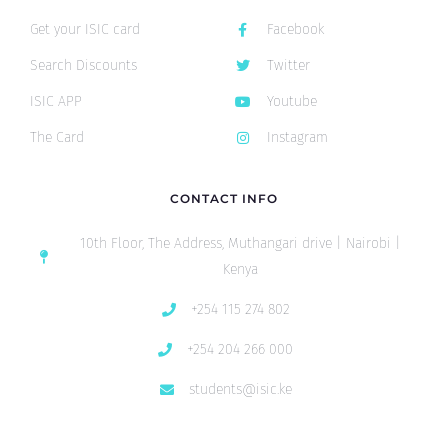
Get your ISIC card
Facebook
Search Discounts
Twitter
ISIC APP
Youtube
The Card
Instagram
CONTACT INFO
10th Floor, The Address, Muthangari drive | Nairobi |
Kenya
+254 115 274 802
+254 204 266 000
students@isic.ke​