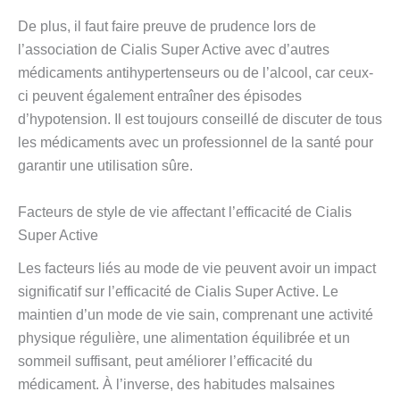
De plus, il faut faire preuve de prudence lors de
l’association de Cialis Super Active avec d’autres
médicaments antihypertenseurs ou de l’alcool, car ceux-
ci peuvent également entraîner des épisodes
d’hypotension. Il est toujours conseillé de discuter de tous
les médicaments avec un professionnel de la santé pour
garantir une utilisation sûre.
Facteurs de style de vie affectant l’efficacité de Cialis
Super Active
Les facteurs liés au mode de vie peuvent avoir un impact
significatif sur l’efficacité de Cialis Super Active. Le
maintien d’un mode de vie sain, comprenant une activité
physique régulière, une alimentation équilibrée et un
sommeil suffisant, peut améliorer l’efficacité du
médicament. À l’inverse, des habitudes malsaines