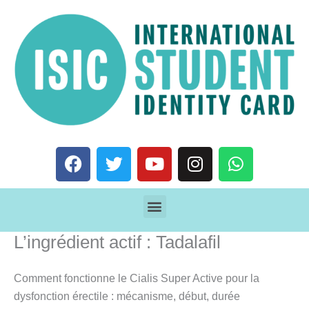
Skip
to
content
F
T
Y
I
W
a
w
o
n
h
c
i
u
s
a
Menu
e
t
t
t
t
b
t
u
a
s
Step 2: Choosing the Right Withdrawal Method at Aztec Paradise
Maximising Gransino Casino Welcome Bonuses and Promotions
Game Selection at 1xCasino sv: Slots, Live Casino and Sportsbook
Ultimativer Leitfaden zu Dracula Casino – Slots & Games Registrierung und Verifizierung mit echten Nutzererfahrungen
LiveScore Bet Casino Mobile Experience and App Performance
Complete review of Dracula Casino – Betting payment methods and withdrawal times with real user insights
Wagering Requirements: The Fine Print Behind the 9 Grand Offer
Everything about 24CasinoBet – Withdrawal Methods registration process and verification with pros and cons explained
Everything about Unibet Casino – Review security, licenses and reputation in 2026 update
Komplett anmeldelse av MadCasino – Review registrering og verifisering for både nybegynnere og erfarne spillere
Expert review Magic Win Casino – Review games selection and RTP rates with pros and cons explained
Mobile Gaming Trends Shaping the Casino Classic Experience
Exploring Independent Casinos with a Focus on Key Advantages, Drawbacks, and Real User Experience
Secret 2: The True Cost of Transaction Fees and Withdrawal Times
Secret 2: FlukyOne Casino Bonus Structure and Wagering Requirements
Key Benefits That Set Gioco Digitale Apart from Other Platforms
Effektiviteten av Aciclovir Cream 5% vid behandling av Herpes Simplex
o
e
b
g
a
L’ingrédient actif : Tadalafil
o
r
e
r
p
k
a
p
Comment fonctionne le Cialis Super Active pour la
m
dysfonction érectile : mécanisme, début, durée