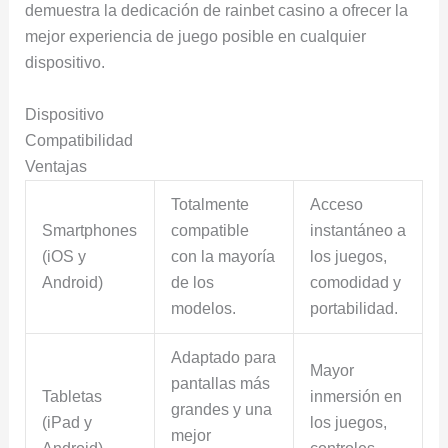
demuestra la dedicación de rainbet casino a ofrecer la
mejor experiencia de juego posible en cualquier
dispositivo.
Dispositivo
Compatibilidad
Ventajas
Totalmente
Acceso
Smartphones
compatible
instantáneo a
(iOS y
con la mayoría
los juegos,
Android)
de los
comodidad y
modelos.
portabilidad.
Adaptado para
Mayor
pantallas más
Tabletas
inmersión en
grandes y una
(iPad y
los juegos,
mejor