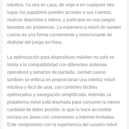
intuitiva. Ya sea en casa, de viaje o en cualquier otro
lugar, los jugadores pueden acceder a sus cuentas,
realizar depósitos y retiros, y participar en sus juegos
favoritos sin problemas. La experiencia móvil de rainbet
casino es una forma conveniente y emocionante de
disfrutar del juego en línea.
La optimización para dispositivos móviles no solo se
limita a la compatibilidad con diferentes sistemas
operativos y tamaños de pantalla. rainbet casino
también se enfoca en proporcionar una interfaz móvil
intuitiva y fácil de usar, con controles táctiles
optimizados y navegación simplificada. Además, la
plataforma móvil está diseñada para consumir la menor
cantidad de datos posible, lo que la hace accesible
incluso en áreas con conexiones a Internet limitadas.
Este compromiso con la experiencia del usuario móvil