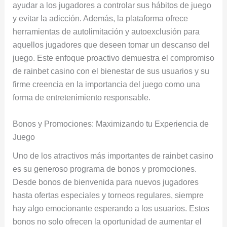
ayudar a los jugadores a controlar sus hábitos de juego
y evitar la adicción. Además, la plataforma ofrece
herramientas de autolimitación y autoexclusión para
aquellos jugadores que deseen tomar un descanso del
juego. Este enfoque proactivo demuestra el compromiso
de rainbet casino con el bienestar de sus usuarios y su
firme creencia en la importancia del juego como una
forma de entretenimiento responsable.
Bonos y Promociones: Maximizando tu Experiencia de
Juego
Uno de los atractivos más importantes de rainbet casino
es su generoso programa de bonos y promociones.
Desde bonos de bienvenida para nuevos jugadores
hasta ofertas especiales y torneos regulares, siempre
hay algo emocionante esperando a los usuarios. Estos
bonos no solo ofrecen la oportunidad de aumentar el