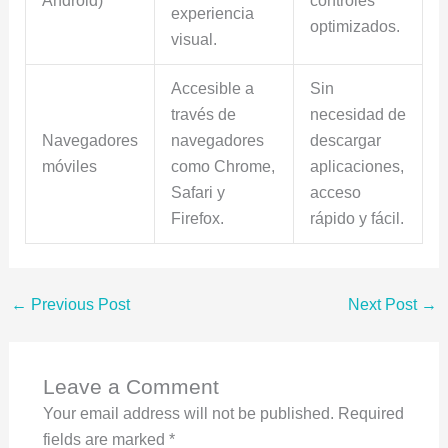
Android)
controles
experiencia
optimizados.
visual.
Accesible a
Sin
través de
necesidad de
Navegadores
navegadores
descargar
móviles
como Chrome,
aplicaciones,
Safari y
acceso
Firefox.
rápido y fácil.
←
Previous Post
Next Post
→
Leave a Comment
Your email address will not be published.
Required
fields are marked
*