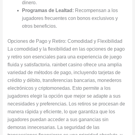
dinero.
Programas de Lealtad:
Recompensan a los
jugadores frecuentes con bonos exclusivos y
otros beneficios.
Opciones de Pago y Retiro: Comodidad y Flexibilidad
La comodidad y la flexibilidad en las opciones de pago
y retiro son esenciales para una experiencia de juego
fluida y satisfactoria. rainbet casino ofrece una amplia
variedad de métodos de pago, incluyendo tarjetas de
crédito y débito, transferencias bancarias, monederos
electrónicos y criptomonedas. Esto permite a los
jugadores elegir la opción que mejor se adapte a sus
necesidades y preferencias. Los retiros se procesan de
manera rápida y eficiente, lo que garantiza que los
jugadores puedan acceder a sus ganancias sin
demoras innecesarias. La seguridad de las