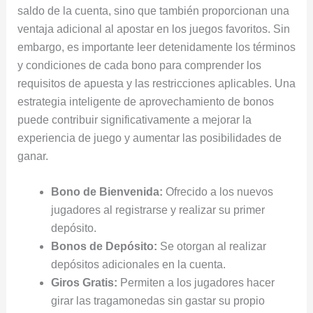
saldo de la cuenta, sino que también proporcionan una
ventaja adicional al apostar en los juegos favoritos. Sin
embargo, es importante leer detenidamente los términos
y condiciones de cada bono para comprender los
requisitos de apuesta y las restricciones aplicables. Una
estrategia inteligente de aprovechamiento de bonos
puede contribuir significativamente a mejorar la
experiencia de juego y aumentar las posibilidades de
ganar.
Bono de Bienvenida:
Ofrecido a los nuevos
jugadores al registrarse y realizar su primer
depósito.
Bonos de Depósito:
Se otorgan al realizar
depósitos adicionales en la cuenta.
Giros Gratis:
Permiten a los jugadores hacer
girar las tragamonedas sin gastar su propio