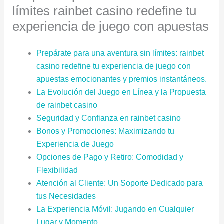
límites rainbet casino redefine tu
experiencia de juego con apuestas
Prepárate para una aventura sin límites: rainbet
casino redefine tu experiencia de juego con
apuestas emocionantes y premios instantáneos.
La Evolución del Juego en Línea y la Propuesta
de rainbet casino
Seguridad y Confianza en rainbet casino
Bonos y Promociones: Maximizando tu
Experiencia de Juego
Opciones de Pago y Retiro: Comodidad y
Flexibilidad
Atención al Cliente: Un Soporte Dedicado para
tus Necesidades
La Experiencia Móvil: Jugando en Cualquier
Lugar y Momento