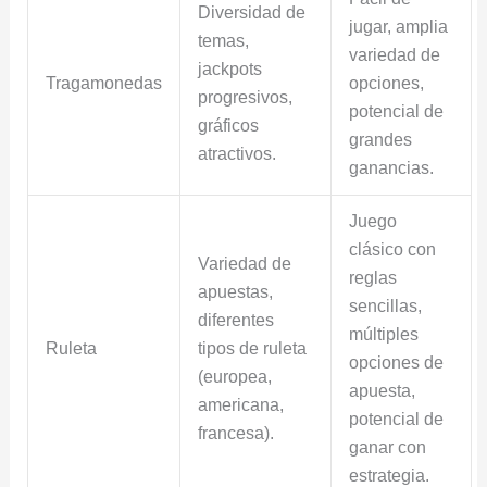
Diversidad de
jugar, amplia
temas,
variedad de
jackpots
Tragamonedas
opciones,
progresivos,
potencial de
gráficos
grandes
atractivos.
ganancias.
Juego
clásico con
Variedad de
reglas
apuestas,
sencillas,
diferentes
múltiples
Ruleta
tipos de ruleta
opciones de
(europea,
apuesta,
americana,
potencial de
francesa).
ganar con
estrategia.