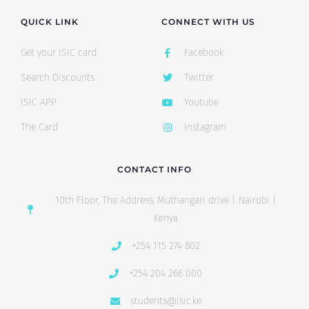
QUICK LINK
CONNECT WITH US
Get your ISIC card
Facebook
Search Discounts
Twitter
ISIC APP
Youtube
The Card
Instagram
CONTACT INFO
10th Floor, The Address, Muthangari drive | Nairobi |
Kenya
+254 115 274 802
+254 204 266 000
students@isic.ke​