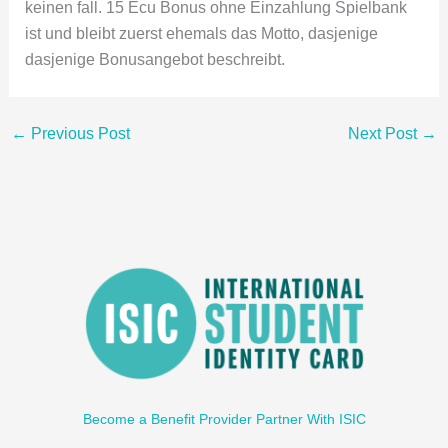
keinen fall. 15 Ecu Bonus ohne Einzahlung Spielbank
ist und bleibt zuerst ehemals das Motto, dasjenige
dasjenige Bonusangebot beschreibt.
←
Previous Post
Next Post
→
Become a Benefit Provider Partner With ISIC