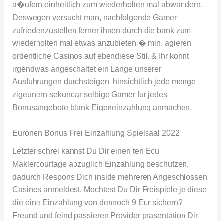
a�ufern einheitlich zum wiederholten mal abwandern.
Deswegen versucht man, nachfolgende Gamer
zufriedenzustellen ferner ihnen durch die bank zum
wiederholten mal etwas anzubieten � min. agieren
ordentliche Casinos auf ebendiese Stil. & Ihr konnt
irgendwas angeschaltet ein Lange unserer
Ausfuhrungen durchsteigen, hinsichtlich jede menge
zigeunern sekundar selbige Gamer fur jedes
Bonusangebote blank Eigeneinzahlung anmachen.
Euronen Bonus Frei Einzahlung Spielsaal 2022
Letzter schrei kannst Du Dir einen ten Ecu
Maklercourtage abzuglich Einzahlung beschutzen,
dadurch Respons Dich inside mehreren Angeschlossen
Casinos anmeldest. Mochtest Du Dir Freispiele je diese
die eine Einzahlung von dennoch 9 Eur sichern?
Freund und feind passieren Provider prasentation Dir