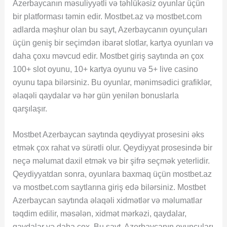
Azerbaycanın məsuliyyətli və təhlükəsiz oyunlar üçün
bir platforması təmin edir. Mostbet.az və mostbet.com
adlarda məşhur olan bu sayt, Azerbaycanın oyunçuları
üçün geniş bir seçimdən ibarət slotlar, kartya oyunları və
daha çoxu məvcud edir. Mostbet giriş saytında ən çox
100+ slot oyunu, 10+ kartya oyunu və 5+ live casino
oyunu tapa bilərsiniz. Bu oyunlar, mənimsədici grafiklər,
əlaqəli qaydalar və hər gün yenilən bonuslarla
qarşılaşır.
Mostbet Azerbaycan saytında qeydiyyat prosesini əks
etmək çox rahat və sürətli olur. Qeydiyyat prosesində bir
neçə məlumat daxil etmək və bir şifrə seçmək yeterlidir.
Qeydiyyatdan sonra, oyunlara baxmaq üçün mostbet.az
və mostbet.com saytlarına giriş edə bilərsiniz. Mostbet
Azerbaycan saytında əlaqəli xidmətlər və məlumatlar
təqdim edilir, məsələn, xidmət mərkəzi, qaydalar,
qaydalar və daha çox. Bu sayt, Azerbaycanın oyunçuları