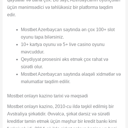
üçün mənimsədici və təhlükəsiz bir platforma təqdim
edir.
Mostbet Azerbaycan saytında ən çox 100+ slot
oyunu tapa bilərsiniz.
10+ kartya oyunu və 5+ live casino oyunu
məvcuddur.
Qeydiyyat prosesini əks etmək çox rahat və
sürətli olur.
Mostbet Azerbaycan saytında əlaqəli xidmətlər və
məlumatlar təqdim edilir.
Mostbet onlayn kazino tarixi və məqsədi
Mostbet onlayn kazino, 2010-cu ildə təşkil edilmiş bir
Avstraliya şirkətidir. Əvvəlcə, şirkət dərsiz və sürətli
kreditlər təmin etmək üçün məşhur bir kredit bankı kimi