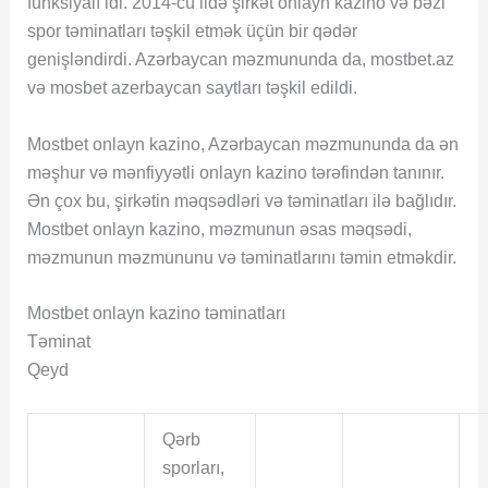
funksiyalı idi. 2014-cü ildə şirkət onlayn kazino və bəzi
spor təminatları təşkil etmək üçün bir qədər
genişləndirdi. Azərbaycan məzmununda da, mostbet.az
və mosbet azerbaycan saytları təşkil edildi.
Mostbet onlayn kazino, Azərbaycan məzmununda da ən
məşhur və mənfiyyətli onlayn kazino tərəfindən tanınır.
Ən çox bu, şirkətin məqsədləri və təminatları ilə bağlıdır.
Mostbet onlayn kazino, məzmunun əsas məqsədi,
məzmunun məzmununu və təminatlarını təmin etməkdir.
Mostbet onlayn kazino təminatları
Təminat
Qeyd
Qərb
sporları,