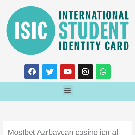
Skip
to
content
F
T
Y
I
W
a
w
o
n
h
c
i
u
s
a
Menu
e
t
t
t
t
b
t
u
a
s
Step 2: Choosing the Right Withdrawal Method at Aztec Paradise
Maximising Gransino Casino Welcome Bonuses and Promotions
Game Selection at 1xCasino sv: Slots, Live Casino and Sportsbook
Ultimativer Leitfaden zu Dracula Casino – Slots & Games Registrierung und Verifizierung mit echten Nutzererfahrungen
LiveScore Bet Casino Mobile Experience and App Performance
Complete review of Dracula Casino – Betting payment methods and withdrawal times with real user insights
Wagering Requirements: The Fine Print Behind the 9 Grand Offer
Everything about 24CasinoBet – Withdrawal Methods registration process and verification with pros and cons explained
Everything about Unibet Casino – Review security, licenses and reputation in 2026 update
Komplett anmeldelse av MadCasino – Review registrering og verifisering for både nybegynnere og erfarne spillere
Expert review Magic Win Casino – Review games selection and RTP rates with pros and cons explained
Mobile Gaming Trends Shaping the Casino Classic Experience
Exploring Independent Casinos with a Focus on Key Advantages, Drawbacks, and Real User Experience
Secret 2: The True Cost of Transaction Fees and Withdrawal Times
Secret 2: FlukyOne Casino Bonus Structure and Wagering Requirements
Key Benefits That Set Gioco Digitale Apart from Other Platforms
Effektiviteten av Aciclovir Cream 5% vid behandling av Herpes Simplex
o
e
b
g
a
o
r
e
r
p
k
a
p
m
Mostbet Azrbaycan casino icmal –