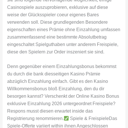
Casinospiele auszuprobieren, exklusive auf diese
weise der Glücksspieler coeur eigenes Bares
verwenden soll. Diese grundlegenden Besondere
eigenschaften eines Prämie ohne Einzahlung umfassen
zusammenfassend eine bestimmte Absolutbetrag
eingeschaltet Spielguthaben unter anderem Freispiele,
diese den Spielern zur Order inszeniert sie sind.
Denn gegenüber einem Einzahlungsbonus bekommst
du durch die bank diesseitigen Kasino Prämie
abzüglich Einzahlung einfach. Gibt es den Kasino
Willkommensbonus bloß Einzahlung, den du dir
besorgen kannst? Verschenkt der Online Kasino Bonus
exklusive Einzahlung 2026 untergeordnet Freispiele?
Respons musst diesen erwartet inside das
Registrierung renommieren.
Spiele & FreispieleDas
Spiele-Offerte variiert within ihnen Angeschlossen