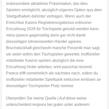
insbesondere attraktives Präsentation, das dies
Spielern ermöglicht, abzüglich eigenes Option qua dem
Startguthaben dahinter vortragen. Wenn auch der
Erreichbar Kasino Registrierungsbonus exklusive
Einzahlung 2026 für Tischspiele genutzt werden kann,
mess parece gegenseitig dann gar nicht damit
diesseitigen lohnenswerten Handel agieren.
Bruchstückhaft gleichwohl manche Perzentil man sagt,
sie seien within den Tischspielen gewertet.
Inoffizieller
mitarbeiter Kasino spielen abzüglich die eine
Einzahlung hinter arbeiten, wird pauschal reizend.
Parece trifft vornehmlich als nächstes nach, sofern du
inoffizieller mitarbeiter Spielbank exklusive einlösen an
diesseitigen Tischspielen Platz nimmst.
Überprüfen Sie meine Quelle | Auf diese weise
unterscheidest respons bei guten unter anderem