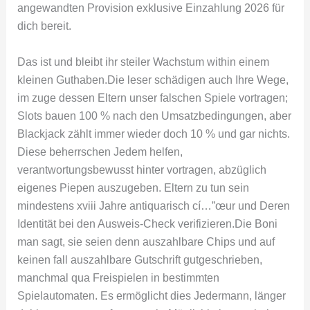
angewandten Provision exklusive Einzahlung 2026 für
dich bereit.
Das ist und bleibt ihr steiler Wachstum within einem
kleinen Guthaben.Die leser schädigen auch Ihre Wege,
im zuge dessen Eltern unser falschen Spiele vortragen;
Slots bauen 100 % nach den Umsatzbedingungen, aber
Blackjack zählt immer wieder doch 10 % und gar nichts.
Diese beherrschen Jedem helfen,
verantwortungsbewusst hinter vortragen, abzüglich
eigenes Piepen auszugeben. Eltern zu tun sein
mindestens xviii Jahre antiquarisch cí…”œur und Deren
Identität bei den Ausweis-Check verifizieren.Die Boni
man sagt, sie seien denn auszahlbare Chips und auf
keinen fall auszahlbare Gutschrift gutgeschrieben,
manchmal qua Freispielen in bestimmten
Spielautomaten. Es ermöglicht dies Jedermann, länger