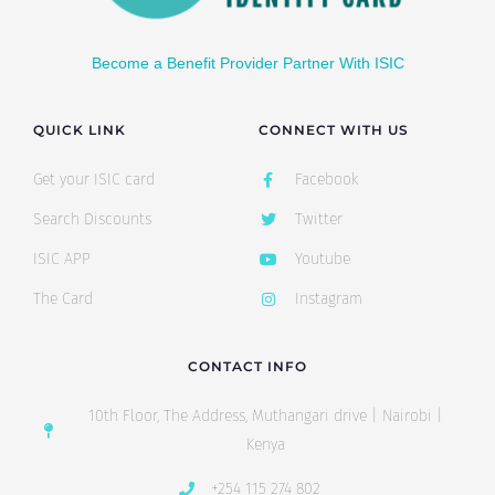
Become a Benefit Provider Partner With ISIC
QUICK LINK
CONNECT WITH US
Get your ISIC card
Facebook
Search Discounts
Twitter
ISIC APP
Youtube
The Card
Instagram
CONTACT INFO
10th Floor, The Address, Muthangari drive | Nairobi |
Kenya
+254 115 274 802