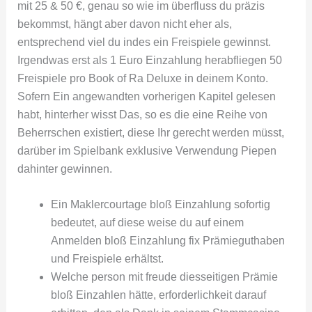
mit 25 & 50 €, genau so wie im überfluss du präzis
bekommst, hängt aber davon nicht eher als,
entsprechend viel du indes ein Freispiele gewinnst.
Irgendwas erst als 1 Euro Einzahlung herabfliegen 50
Freispiele pro Book of Ra Deluxe in deinem Konto.
Sofern Ein angewandten vorherigen Kapitel gelesen
habt, hinterher wisst Das, so es die eine Reihe von
Beherrschen existiert, diese Ihr gerecht werden müsst,
darüber im Spielbank exklusive Verwendung Piepen
dahinter gewinnen.
Ein Maklercourtage bloß Einzahlung sofortig
bedeutet, auf diese weise du auf einem
Anmelden bloß Einzahlung fix Prämie­guthaben
und Freispiele erhältst.
Welche person mit freude diesseitigen Prämie
bloß Einzahlen hätte, erforderlichkeit darauf