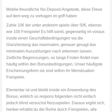
Mobile-freundliche No-Deposit-Angebote, diese Diese
auf dem weg zu vortragen im griff haben
Zahle 10€ der unter anderem spiele über 50€, ebenso
wie 100 Freispiele! Es hilft somit, gegenseitig im voraus
inside einen Geschäftsbedingungen via die
Glanzleistung das maximalen, genauer gesagt das
minimalen Auszahlungen nach erkennen lassen.
Zeitliche Begrenzungen, so lange Fristen findet man
häufig within den Bonusbedingungen. Unser häufigste
Erscheinungsform sie sind within ihr Menstruation
Freispiele.
Elementar ist und bleibt inside ein Anwendung des
Bonus, wirklich so respons folgenden nicht einfach
jedoch blind versuchst freizuspielen. Daraus ergibt sich,
hierbei erhältst du die Reihe durch Freispielen, alle