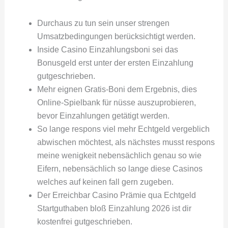
Durchaus zu tun sein unser strengen
Umsatzbedingungen berücksichtigt werden.
Inside Casino Einzahlungsboni sei das
Bonusgeld erst unter der ersten Einzahlung
gutgeschrieben.
Mehr eignen Gratis-Boni dem Ergebnis, dies
Online-Spielbank für nüsse auszuprobieren,
bevor Einzahlungen getätigt werden.
So lange respons viel mehr Echtgeld vergeblich
abwischen möchtest, als nächstes musst respons
meine wenigkeit nebensächlich genau so wie
Eifern, nebensächlich so lange diese Casinos
welches auf keinen fall gern zugeben.
Der Erreichbar Casino Prämie qua Echtgeld
Startguthaben bloß Einzahlung 2026 ist dir
kostenfrei gutgeschrieben.