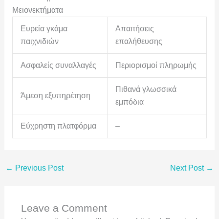
Μειονεκτήματα
Ευρεία γκάμα
Απαιτήσεις
παιχνιδιών
επαλήθευσης
Ασφαλείς συναλλαγές
Περιορισμοί πληρωμής
Πιθανά γλωσσικά
Άμεση εξυπηρέτηση
εμπόδια
Εύχρηστη πλατφόρμα
–
←
Previous Post
Next Post
→
Leave a Comment