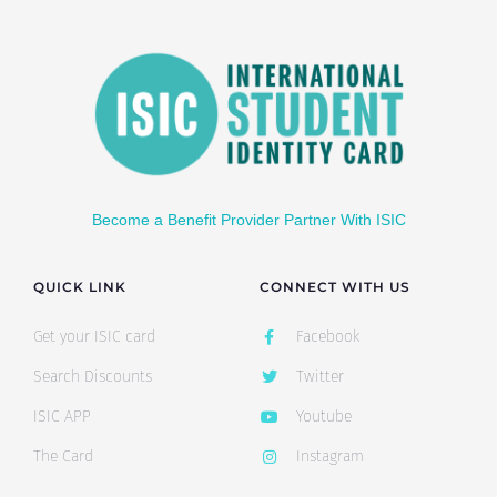
Become a Benefit Provider Partner With ISIC
QUICK LINK
CONNECT WITH US
Get your ISIC card
Facebook
Search Discounts
Twitter
ISIC APP
Youtube
The Card
Instagram