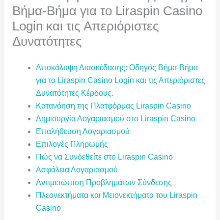
Βήμα-Βήμα για το Liraspin Casino
Login και τις Απεριόριστες
Δυνατότητες
Αποκάλυψη Διασκέδασης: Οδηγός Βήμα-Βήμα
για το Liraspin Casino Login και τις Απεριόριστες
Δυνατότητες Κέρδους.
Κατανόηση της Πλατφόρμας Liraspin Casino
Δημιουργία Λογαριασμού στο Liraspin Casino
Επαλήθευση Λογαριασμού
Επιλογές Πληρωμής
Πώς να Συνδεθείτε στο Liraspin Casino
Ασφάλεια Λογαριασμού
Αντιμετώπιση Προβλημάτων Σύνδεσης
Πλεονεκτήματα και Μειονεκτήματα του Liraspin
Casino