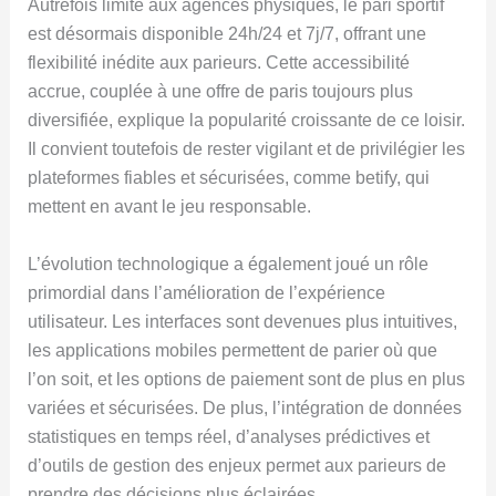
Autrefois limité aux agences physiques, le pari sportif
est désormais disponible 24h/24 et 7j/7, offrant une
flexibilité inédite aux parieurs. Cette accessibilité
accrue, couplée à une offre de paris toujours plus
diversifiée, explique la popularité croissante de ce loisir.
Il convient toutefois de rester vigilant et de privilégier les
plateformes fiables et sécurisées, comme betify, qui
mettent en avant le jeu responsable.
L’évolution technologique a également joué un rôle
primordial dans l’amélioration de l’expérience
utilisateur. Les interfaces sont devenues plus intuitives,
les applications mobiles permettent de parier où que
l’on soit, et les options de paiement sont de plus en plus
variées et sécurisées. De plus, l’intégration de données
statistiques en temps réel, d’analyses prédictives et
d’outils de gestion des enjeux permet aux parieurs de
prendre des décisions plus éclairées.