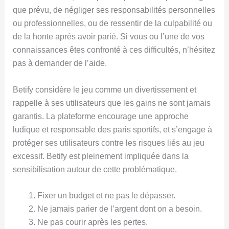
que prévu, de négliger ses responsabilités personnelles
ou professionnelles, ou de ressentir de la culpabilité ou
de la honte après avoir parié. Si vous ou l’une de vos
connaissances êtes confronté à ces difficultés, n’hésitez
pas à demander de l’aide.
Betify considère le jeu comme un divertissement et
rappelle à ses utilisateurs que les gains ne sont jamais
garantis. La plateforme encourage une approche
ludique et responsable des paris sportifs, et s’engage à
protéger ses utilisateurs contre les risques liés au jeu
excessif. Betify est pleinement impliquée dans la
sensibilisation autour de cette problématique.
Fixer un budget et ne pas le dépasser.
Ne jamais parier de l’argent dont on a besoin.
Ne pas courir après les pertes.