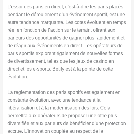
L’essor des paris en direct, c’est-à-dire les paris placés
pendant le déroulement d’un événement sportif, est une
autre tendance marquante. Les cotes évoluent en temps
réel en fonction de l’action sur le terrain, offrant aux
parieurs des opportunités de gagner plus rapidement et
de réagir aux événements en direct. Les opérateurs de
paris sportifs explorent également de nouvelles formes
de divertissement, telles que les jeux de casino en
direct et les e-sports. Betify est à la pointe de cette
évolution.
La réglementation des paris sportifs est également en
constante évolution, avec une tendance à la
libéralisation et à la modernisation des lois. Cela
permettra aux opérateurs de proposer une offre plus
diversifiée et aux parieurs de bénéficier d’une protection
accrue. L’innovation couplée au respect de la