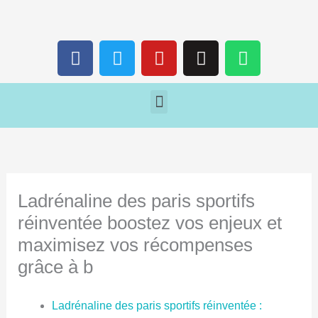
Skip
to
F
T
Y
I
W
content
a
w
o
n
h
c
i
u
s
a
Menu
e
t
t
t
t
b
t
u
a
s
Step 2: Choosing the Right Withdrawal Method at Aztec Paradise
Maximising Gransino Casino Welcome Bonuses and Promotions
Game Selection at 1xCasino sv: Slots, Live Casino and Sportsbook
Ultimativer Leitfaden zu Dracula Casino – Slots & Games Registrierung und Verifizierung mit echten Nutzererfahrungen
LiveScore Bet Casino Mobile Experience and App Performance
Complete review of Dracula Casino – Betting payment methods and withdrawal times with real user insights
Wagering Requirements: The Fine Print Behind the 9 Grand Offer
Everything about 24CasinoBet – Withdrawal Methods registration process and verification with pros and cons explained
Everything about Unibet Casino – Review security, licenses and reputation in 2026 update
Komplett anmeldelse av MadCasino – Review registrering og verifisering for både nybegynnere og erfarne spillere
Expert review Magic Win Casino – Review games selection and RTP rates with pros and cons explained
Mobile Gaming Trends Shaping the Casino Classic Experience
Exploring Independent Casinos with a Focus on Key Advantages, Drawbacks, and Real User Experience
Secret 2: The True Cost of Transaction Fees and Withdrawal Times
Secret 2: FlukyOne Casino Bonus Structure and Wagering Requirements
Key Benefits That Set Gioco Digitale Apart from Other Platforms
Effektiviteten av Aciclovir Cream 5% vid behandling av Herpes Simplex
o
e
b
g
a
o
r
e
r
p
k
a
p
m
Ladrénaline des paris sportifs
réinventée boostez vos enjeux et
maximisez vos récompenses
grâce à b
Ladrénaline des paris sportifs réinventée :