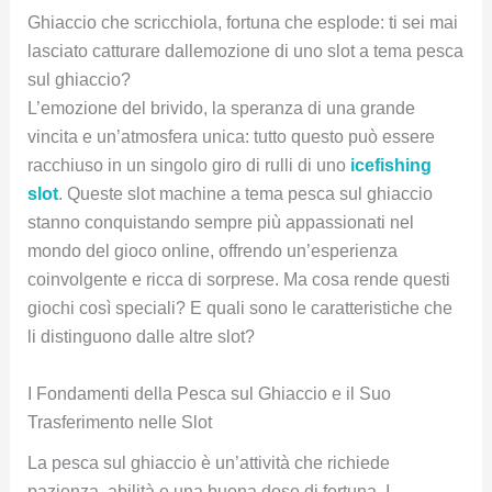
Ghiaccio che scricchiola, fortuna che esplode: ti sei mai
lasciato catturare dallemozione di uno slot a tema pesca
sul ghiaccio?
L’emozione del brivido, la speranza di una grande
vincita e un’atmosfera unica: tutto questo può essere
racchiuso in un singolo giro di rulli di uno
icefishing
slot
. Queste slot machine a tema pesca sul ghiaccio
stanno conquistando sempre più appassionati nel
mondo del gioco online, offrendo un’esperienza
coinvolgente e ricca di sorprese. Ma cosa rende questi
giochi così speciali? E quali sono le caratteristiche che
li distinguono dalle altre slot?
I Fondamenti della Pesca sul Ghiaccio e il Suo
Trasferimento nelle Slot
La pesca sul ghiaccio è un’attività che richiede
pazienza, abilità e una buona dose di fortuna. I