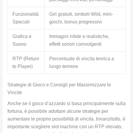
Funzionalità
Giri gratuiti, simboli Wild, mini-
Speciali
giochi, bonus progressivi
Grafica e
Immagini nitide e realistiche,
Suono
effetti sonori coinvolgenti
RTP (Return
Percentuale di vincita teorica a
to Player)
lungo termine
Strategie di Gioco e Consigli per Massimizzare le
Vincite
Anche se il gioco d’azzardo si basa principalmente sulla
fortuna, è possibile adottare alcune strategie per
aumentare le proprie possibilità di vincita. Innanzitutto, è
importante scegliere slot machine con un RTP elevato,