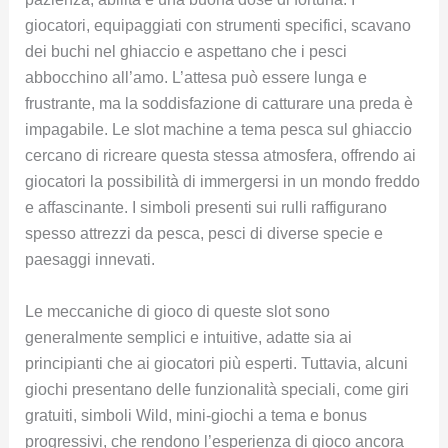
giocatori, equipaggiati con strumenti specifici, scavano
dei buchi nel ghiaccio e aspettano che i pesci
abbocchino all’amo. L’attesa può essere lunga e
frustrante, ma la soddisfazione di catturare una preda è
impagabile. Le slot machine a tema pesca sul ghiaccio
cercano di ricreare questa stessa atmosfera, offrendo ai
giocatori la possibilità di immergersi in un mondo freddo
e affascinante. I simboli presenti sui rulli raffigurano
spesso attrezzi da pesca, pesci di diverse specie e
paesaggi innevati.
Le meccaniche di gioco di queste slot sono
generalmente semplici e intuitive, adatte sia ai
principianti che ai giocatori più esperti. Tuttavia, alcuni
giochi presentano delle funzionalità speciali, come giri
gratuiti, simboli Wild, mini-giochi a tema e bonus
progressivi, che rendono l’esperienza di gioco ancora