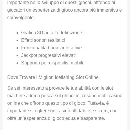
importante nello sviluppo di questi giochi, offrendo ai
giocatori un’esperienza di gioco ancora più immersiva e
coinvolgente.
Grafica 3D ad alta definizione
Effetti sonori realistici
Funzionalità bonus interattive
Jackpot progressivi elevati
Supporto per dispositivi mobili
Dove Trovare i Migliori Icefishing Slot Online
Se sei interessato a provare le tue abilità con le slot
machine a tema pesca sul ghiaccio, ci sono molti casinò
online che offrono questo tipo di gioco. Tuttavia, è
importante scegliere un casinò affidabile e sicuro, che
offra un’esperienza di gioco equa e trasparente.