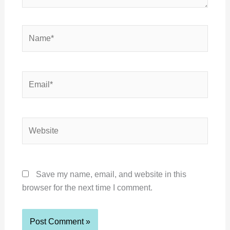
Name*
Email*
Website
Save my name, email, and website in this
browser for the next time I comment.