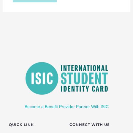
Become a Benefit Provider Partner With ISIC
QUICK LINK
CONNECT WITH US