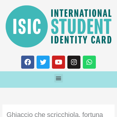
Skip
to
content
F
T
Y
I
W
a
w
o
n
h
c
i
u
s
a
Menu
e
t
t
t
t
b
t
u
a
s
Step 2: Choosing the Right Withdrawal Method at Aztec Paradise
Maximising Gransino Casino Welcome Bonuses and Promotions
Game Selection at 1xCasino sv: Slots, Live Casino and Sportsbook
Ultimativer Leitfaden zu Dracula Casino – Slots & Games Registrierung und Verifizierung mit echten Nutzererfahrungen
LiveScore Bet Casino Mobile Experience and App Performance
Complete review of Dracula Casino – Betting payment methods and withdrawal times with real user insights
Wagering Requirements: The Fine Print Behind the 9 Grand Offer
Everything about 24CasinoBet – Withdrawal Methods registration process and verification with pros and cons explained
Everything about Unibet Casino – Review security, licenses and reputation in 2026 update
Komplett anmeldelse av MadCasino – Review registrering og verifisering for både nybegynnere og erfarne spillere
Expert review Magic Win Casino – Review games selection and RTP rates with pros and cons explained
Mobile Gaming Trends Shaping the Casino Classic Experience
Exploring Independent Casinos with a Focus on Key Advantages, Drawbacks, and Real User Experience
Secret 2: The True Cost of Transaction Fees and Withdrawal Times
Secret 2: FlukyOne Casino Bonus Structure and Wagering Requirements
Key Benefits That Set Gioco Digitale Apart from Other Platforms
Effektiviteten av Aciclovir Cream 5% vid behandling av Herpes Simplex
o
e
b
g
a
o
r
e
r
p
k
a
p
m
Ghiaccio che scricchiola, fortuna