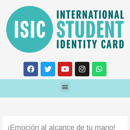
Skip
to
content
F
T
Y
I
W
a
w
o
n
h
c
i
u
s
a
Menu
e
t
t
t
t
b
t
u
a
s
Step 2: Choosing the Right Withdrawal Method at Aztec Paradise
Maximising Gransino Casino Welcome Bonuses and Promotions
Game Selection at 1xCasino sv: Slots, Live Casino and Sportsbook
Ultimativer Leitfaden zu Dracula Casino – Slots & Games Registrierung und Verifizierung mit echten Nutzererfahrungen
LiveScore Bet Casino Mobile Experience and App Performance
Complete review of Dracula Casino – Betting payment methods and withdrawal times with real user insights
Wagering Requirements: The Fine Print Behind the 9 Grand Offer
Everything about 24CasinoBet – Withdrawal Methods registration process and verification with pros and cons explained
Everything about Unibet Casino – Review security, licenses and reputation in 2026 update
Komplett anmeldelse av MadCasino – Review registrering og verifisering for både nybegynnere og erfarne spillere
Expert review Magic Win Casino – Review games selection and RTP rates with pros and cons explained
Mobile Gaming Trends Shaping the Casino Classic Experience
Exploring Independent Casinos with a Focus on Key Advantages, Drawbacks, and Real User Experience
Secret 2: The True Cost of Transaction Fees and Withdrawal Times
Secret 2: FlukyOne Casino Bonus Structure and Wagering Requirements
Key Benefits That Set Gioco Digitale Apart from Other Platforms
Effektiviteten av Aciclovir Cream 5% vid behandling av Herpes Simplex
o
e
b
g
a
o
r
e
r
p
k
a
p
m
¡Emoción al alcance de tu mano!