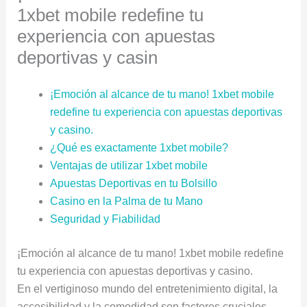
1xbet mobile redefine tu
experiencia con apuestas
deportivas y casin
¡Emoción al alcance de tu mano! 1xbet mobile
redefine tu experiencia con apuestas deportivas
y casino.
¿Qué es exactamente 1xbet mobile?
Ventajas de utilizar 1xbet mobile
Apuestas Deportivas en tu Bolsillo
Casino en la Palma de tu Mano
Seguridad y Fiabilidad
¡Emoción al alcance de tu mano! 1xbet mobile redefine
tu experiencia con apuestas deportivas y casino.
En el vertiginoso mundo del entretenimiento digital, la
accesibilidad y la comodidad son factores cruciales