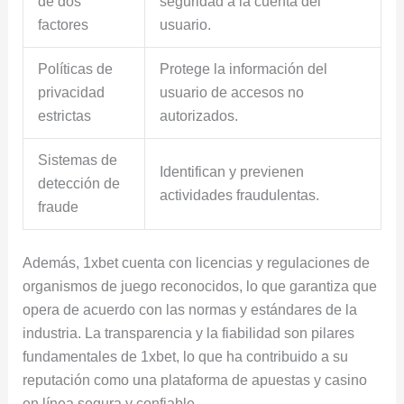
de dos
seguridad a la cuenta del
factores
usuario.
Políticas de
Protege la información del
privacidad
usuario de accesos no
estrictas
autorizados.
Sistemas de
Identifican y previenen
detección de
actividades fraudulentas.
fraude
Además, 1xbet cuenta con licencias y regulaciones de
organismos de juego reconocidos, lo que garantiza que
opera de acuerdo con las normas y estándares de la
industria. La transparencia y la fiabilidad son pilares
fundamentales de 1xbet, lo que ha contribuido a su
reputación como una plataforma de apuestas y casino
en línea segura y confiable.