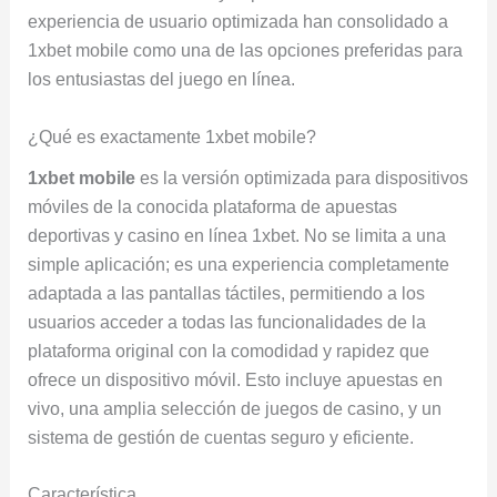
experiencia de usuario optimizada han consolidado a
1xbet mobile como una de las opciones preferidas para
los entusiastas del juego en línea.
¿Qué es exactamente 1xbet mobile?
1xbet mobile
es la versión optimizada para dispositivos
móviles de la conocida plataforma de apuestas
deportivas y casino en línea 1xbet. No se limita a una
simple aplicación; es una experiencia completamente
adaptada a las pantallas táctiles, permitiendo a los
usuarios acceder a todas las funcionalidades de la
plataforma original con la comodidad y rapidez que
ofrece un dispositivo móvil. Esto incluye apuestas en
vivo, una amplia selección de juegos de casino, y un
sistema de gestión de cuentas seguro y eficiente.
Característica