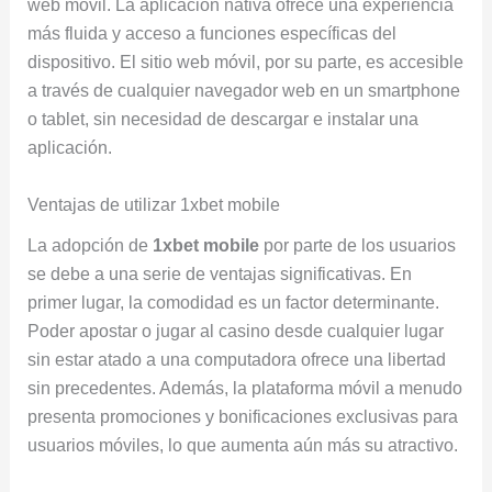
web móvil. La aplicación nativa ofrece una experiencia
más fluida y acceso a funciones específicas del
dispositivo. El sitio web móvil, por su parte, es accesible
a través de cualquier navegador web en un smartphone
o tablet, sin necesidad de descargar e instalar una
aplicación.
Ventajas de utilizar 1xbet mobile
La adopción de
1xbet mobile
por parte de los usuarios
se debe a una serie de ventajas significativas. En
primer lugar, la comodidad es un factor determinante.
Poder apostar o jugar al casino desde cualquier lugar
sin estar atado a una computadora ofrece una libertad
sin precedentes. Además, la plataforma móvil a menudo
presenta promociones y bonificaciones exclusivas para
usuarios móviles, lo que aumenta aún más su atractivo.