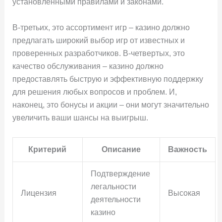
установленными правилами и законами.
В-третьих, это ассортимент игр – казино должно
предлагать широкий выбор игр от известных и
проверенных разработчиков. В-четвертых, это
качество обслуживания – казино должно
предоставлять быструю и эффективную поддержку
для решения любых вопросов и проблем. И,
наконец, это бонусы и акции – они могут значительно
увеличить ваши шансы на выигрыш.
Критерий
Описание
Важность
Подтверждение
легальности
Лицензия
Высокая
деятельности
казино