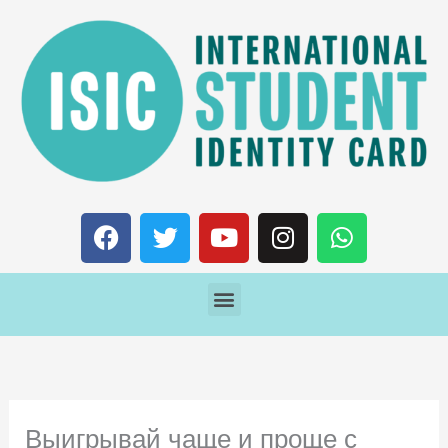
Skip
to
content
F
T
Y
I
W
a
w
o
n
h
c
i
u
s
a
Menu
e
t
t
t
t
b
t
u
a
s
Step 2: Choosing the Right Withdrawal Method at Aztec Paradise
Maximising Gransino Casino Welcome Bonuses and Promotions
Game Selection at 1xCasino sv: Slots, Live Casino and Sportsbook
Ultimativer Leitfaden zu Dracula Casino – Slots & Games Registrierung und Verifizierung mit echten Nutzererfahrungen
LiveScore Bet Casino Mobile Experience and App Performance
Complete review of Dracula Casino – Betting payment methods and withdrawal times with real user insights
Wagering Requirements: The Fine Print Behind the 9 Grand Offer
Everything about 24CasinoBet – Withdrawal Methods registration process and verification with pros and cons explained
Everything about Unibet Casino – Review security, licenses and reputation in 2026 update
Komplett anmeldelse av MadCasino – Review registrering og verifisering for både nybegynnere og erfarne spillere
Expert review Magic Win Casino – Review games selection and RTP rates with pros and cons explained
Mobile Gaming Trends Shaping the Casino Classic Experience
Exploring Independent Casinos with a Focus on Key Advantages, Drawbacks, and Real User Experience
Secret 2: The True Cost of Transaction Fees and Withdrawal Times
Secret 2: FlukyOne Casino Bonus Structure and Wagering Requirements
Key Benefits That Set Gioco Digitale Apart from Other Platforms
Effektiviteten av Aciclovir Cream 5% vid behandling av Herpes Simplex
o
e
b
g
a
o
r
e
r
p
k
a
p
m
Выигрывай чаще и проще с