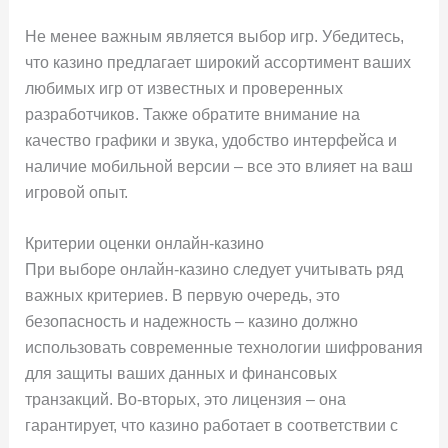
Не менее важным является выбор игр. Убедитесь,
что казино предлагает широкий ассортимент ваших
любимых игр от известных и проверенных
разработчиков. Также обратите внимание на
качество графики и звука, удобство интерфейса и
наличие мобильной версии – все это влияет на ваш
игровой опыт.
Критерии оценки онлайн-казино
При выборе онлайн-казино следует учитывать ряд
важных критериев. В первую очередь, это
безопасность и надежность – казино должно
использовать современные технологии шифрования
для защиты ваших данных и финансовых
транзакций. Во-вторых, это лицензия – она
гарантирует, что казино работает в соответствии с