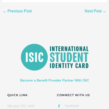
←
Previous Post
Next Post
→
Become a Benefit Provider Partner With ISIC
QUICK LINK
CONNECT WITH US
Get your ISIC card
Facebook