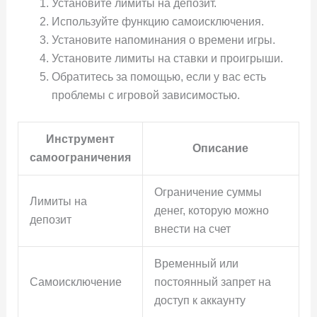
Установите лимиты на депозит.
Используйте функцию самоисключения.
Установите напоминания о времени игры.
Установите лимиты на ставки и проигрыши.
Обратитесь за помощью, если у вас есть
проблемы с игровой зависимостью.
Инструмент
Описание
самоограничения
Ограничение суммы
Лимиты на
денег, которую можно
депозит
внести на счет
Временный или
Самоисключение
постоянный запрет на
доступ к аккаунту