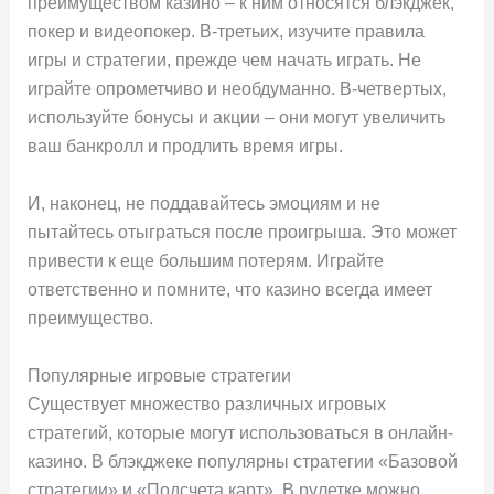
преимуществом казино – к ним относятся блэкджек,
покер и видеопокер. В-третьих, изучите правила
игры и стратегии, прежде чем начать играть. Не
играйте опрометчиво и необдуманно. В-четвертых,
используйте бонусы и акции – они могут увеличить
ваш банкролл и продлить время игры.
И, наконец, не поддавайтесь эмоциям и не
пытайтесь отыграться после проигрыша. Это может
привести к еще большим потерям. Играйте
ответственно и помните, что казино всегда имеет
преимущество.
Популярные игровые стратегии
Существует множество различных игровых
стратегий, которые могут использоваться в онлайн-
казино. В блэкджеке популярны стратегии «Базовой
стратегии» и «Подсчета карт». В рулетке можно