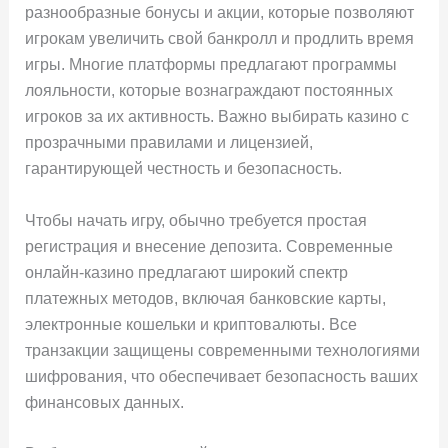
разнообразные бонусы и акции, которые позволяют
игрокам увеличить свой банкролл и продлить время
игры. Многие платформы предлагают программы
лояльности, которые вознаграждают постоянных
игроков за их активность. Важно выбирать казино с
прозрачными правилами и лицензией,
гарантирующей честность и безопасность.
Чтобы начать игру, обычно требуется простая
регистрация и внесение депозита. Современные
онлайн-казино предлагают широкий спектр
платежных методов, включая банковские карты,
электронные кошельки и криптовалюты. Все
транзакции защищены современными технологиями
шифрования, что обеспечивает безопасность ваших
финансовых данных.