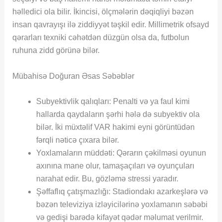
həlledici ola bilir. İkincisi, ölçmələrin dəqiqliyi bəzən
insan qavrayışı ilə ziddiyyət təşkil edir. Millimetrik ofsayd
qərarları texniki cəhətdən düzgün olsa da, futbolun
ruhuna zidd görünə bilər.
Mübahisə Doğuran Əsas Səbəblər
Subyektivlik qalıqları: Penalti və ya faul kimi
hallarda qaydaların şərhi hələ də subyektiv ola
bilər. İki müxtəlif VAR hakimi eyni görüntüdən
fərqli nəticə çıxara bilər.
Yoxlamaların müddəti: Qərarın çəkilməsi oyunun
axınına mane olur, tamaşaçıları və oyunçuları
narahat edir. Bu, gözləmə stressi yaradır.
Şəffaflıq çatışmazlığı: Stadiondakı azarkeşlərə və
bəzən televiziya izləyicilərinə yoxlamanın səbəbi
və gedişi barədə kifayət qədər məlumat verilmir.