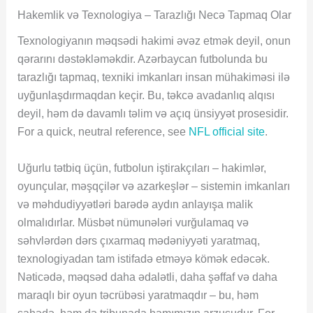
Hakemlik və Texnologiya – Tarazlığı Necə Tapmaq Olar
Texnologiyanın məqsədi hakimi əvəz etmək deyil, onun
qərarını dəstəkləməkdir. Azərbaycan futbolunda bu
tarazlığı tapmaq, texniki imkanları insan mühakiməsi ilə
uyğunlaşdırmaqdan keçir. Bu, təkcə avadanlıq alqısı
deyil, həm də davamlı təlim və açıq ünsiyyət prosesidir.
For a quick, neutral reference, see
NFL official site
.
Uğurlu tətbiq üçün, futbolun iştirakçıları – hakimlər,
oyunçular, məşqçilər və azarkeşlər – sistemin imkanları
və məhdudiyyətləri barədə aydın anlayışa malik
olmalıdırlar. Müsbət nümunələri vurğulamaq və
səhvlərdən dərs çıxarmaq mədəniyyəti yaratmaq,
texnologiyadan tam istifadə etməyə kömək edəcək.
Nəticədə, məqsəd daha ədalətli, daha şəffaf və daha
maraqlı bir oyun təcrübəsi yaratmaqdır – bu, həm