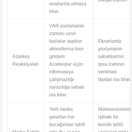
avadanlıq olmaya
bilər.
VAR yoxlamaları
zamanı uzun
fasilələr stadion
Ekranlarda
atmosferinə təsir
yoxlamanın
Azarkeş
göstərir.
səbəblərinin
Reaksiyaları
Azarkeşlər üçün
qısa izahının
informasiya
verilməsi
çatışmazlığı
faydalı ola bilər.
narazılığa səbəb
ola bilər.
Yerli media
Mütəxəssislərin
qərarları hər
iştirakı ilə
bucağından təhlil
texniki təhlil