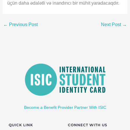
üçün daha ədalətli və inandırıcı bir mühit yaradacaqdır.
←
Previous Post
Next Post
→
Become a Benefit Provider Partner With ISIC
QUICK LINK
CONNECT WITH US