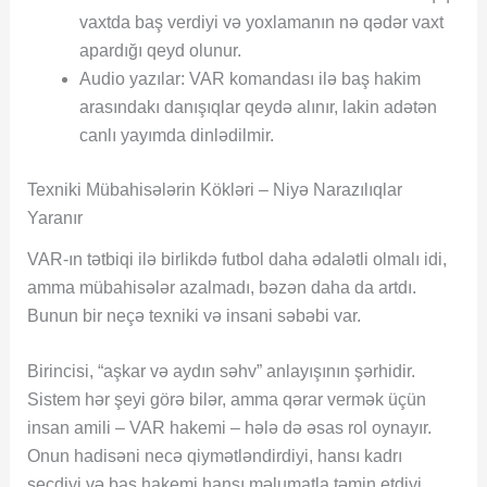
vaxtda baş verdiyi və yoxlamanın nə qədər vaxt
apardığı qeyd olunur.
Audio yazılar: VAR komandası ilə baş hakim
arasındakı danışıqlar qeydə alınır, lakin adətən
canlı yayımda dinlədilmir.
Texniki Mübahisələrin Kökləri – Niyə Narazılıqlar
Yaranır
VAR-ın tətbiqi ilə birlikdə futbol daha ədalətli olmalı idi,
amma mübahisələr azalmadı, bəzən daha da artdı.
Bunun bir neçə texniki və insani səbəbi var.
Birincisi, “aşkar və aydın səhv” anlayışının şərhidir.
Sistem hər şeyi görə bilər, amma qərar vermək üçün
insan amili – VAR hakemi – hələ də əsas rol oynayır.
Onun hadisəni necə qiymətləndirdiyi, hansı kadrı
seçdiyi və baş hakemi hansı məlumatla təmin etdiyi