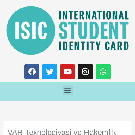
Skip
to
content
F
T
Y
I
W
a
w
o
n
h
c
i
u
s
a
Menu
e
t
t
t
t
b
t
u
a
s
Step 2: Choosing the Right Withdrawal Method at Aztec Paradise
Maximising Gransino Casino Welcome Bonuses and Promotions
Game Selection at 1xCasino sv: Slots, Live Casino and Sportsbook
Ultimativer Leitfaden zu Dracula Casino – Slots & Games Registrierung und Verifizierung mit echten Nutzererfahrungen
LiveScore Bet Casino Mobile Experience and App Performance
Complete review of Dracula Casino – Betting payment methods and withdrawal times with real user insights
Wagering Requirements: The Fine Print Behind the 9 Grand Offer
Everything about 24CasinoBet – Withdrawal Methods registration process and verification with pros and cons explained
Everything about Unibet Casino – Review security, licenses and reputation in 2026 update
Komplett anmeldelse av MadCasino – Review registrering og verifisering for både nybegynnere og erfarne spillere
Expert review Magic Win Casino – Review games selection and RTP rates with pros and cons explained
Mobile Gaming Trends Shaping the Casino Classic Experience
Exploring Independent Casinos with a Focus on Key Advantages, Drawbacks, and Real User Experience
Secret 2: The True Cost of Transaction Fees and Withdrawal Times
Secret 2: FlukyOne Casino Bonus Structure and Wagering Requirements
Key Benefits That Set Gioco Digitale Apart from Other Platforms
Effektiviteten av Aciclovir Cream 5% vid behandling av Herpes Simplex
o
e
b
g
a
o
r
e
r
p
k
a
p
m
VAR Texnologiyasi ve Hakemlik –