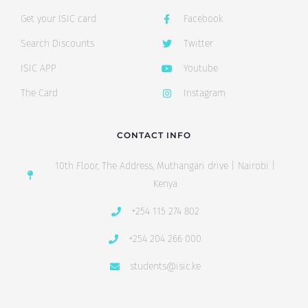
Get your ISIC card
Facebook
Search Discounts
Twitter
ISIC APP
Youtube
The Card
Instagram
CONTACT INFO
10th Floor, The Address, Muthangari drive | Nairobi |
Kenya
+254 115 274 802
+254 204 266 000
students@isic.ke​