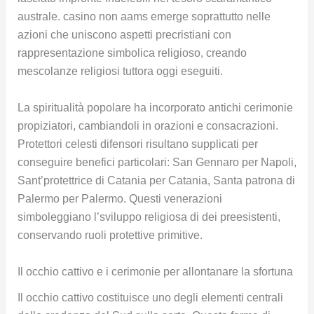
australe. casino non aams emerge soprattutto nelle
azioni che uniscono aspetti precristiani con
rappresentazione simbolica religioso, creando
mescolanze religiosi tuttora oggi eseguiti.
La spiritualità popolare ha incorporato antichi cerimonie
propiziatori, cambiandoli in orazioni e consacrazioni.
Protettori celesti difensori risultano supplicati per
conseguire benefici particolari: San Gennaro per Napoli,
Sant’protettrice di Catania per Catania, Santa patrona di
Palermo per Palermo. Questi venerazioni
simboleggiano l’sviluppo religiosa di dei preesistenti,
conservando ruoli protettive primitive.
Il occhio cattivo e i cerimonie per allontanare la sfortuna
Il occhio cattivo costituisce uno degli elementi centrali