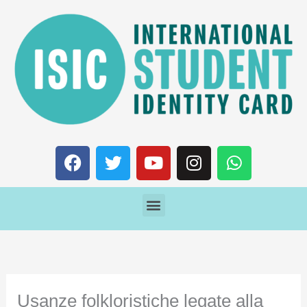
Skip
to
content
F
T
Y
I
W
a
w
o
n
h
c
i
u
s
a
Menu
e
t
t
t
t
b
t
u
a
s
Step 2: Choosing the Right Withdrawal Method at Aztec Paradise
Maximising Gransino Casino Welcome Bonuses and Promotions
Game Selection at 1xCasino sv: Slots, Live Casino and Sportsbook
Ultimativer Leitfaden zu Dracula Casino – Slots & Games Registrierung und Verifizierung mit echten Nutzererfahrungen
LiveScore Bet Casino Mobile Experience and App Performance
Complete review of Dracula Casino – Betting payment methods and withdrawal times with real user insights
Wagering Requirements: The Fine Print Behind the 9 Grand Offer
Everything about 24CasinoBet – Withdrawal Methods registration process and verification with pros and cons explained
Everything about Unibet Casino – Review security, licenses and reputation in 2026 update
Komplett anmeldelse av MadCasino – Review registrering og verifisering for både nybegynnere og erfarne spillere
Expert review Magic Win Casino – Review games selection and RTP rates with pros and cons explained
Mobile Gaming Trends Shaping the Casino Classic Experience
Exploring Independent Casinos with a Focus on Key Advantages, Drawbacks, and Real User Experience
Secret 2: The True Cost of Transaction Fees and Withdrawal Times
Secret 2: FlukyOne Casino Bonus Structure and Wagering Requirements
Key Benefits That Set Gioco Digitale Apart from Other Platforms
Effektiviteten av Aciclovir Cream 5% vid behandling av Herpes Simplex
o
e
b
g
a
o
r
e
r
p
k
a
p
m
Usanze folkloristiche legate alla