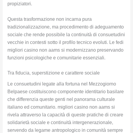
propiziatori.
Questa trasformazione non incarna pura
tradizionalizzazione, ma procedimento di adeguamento
sociale che rende possibile la continuità di consuetudini
vecchie in contesti sotto il profilo tecnico evoluti. Le fedi
migliori casino non aams si modernizzano preservando
funzioni psicologiche e comunitarie essenziali.
Tra fiducia, superstizione e carattere sociale
Le consuetudini legate alla fortuna nel Mezzogiorno
Belpaese costituiscono componente identitario basilare
che differenzia queste genti nel panorama culturale
italiano ed comunitario. migliori casino non aams si
rivela attraverso la capacità di queste pratiche di creare
solidarietà sociale e continuità intergenerazionale,
servendo da legame antropologico in comunità sempre