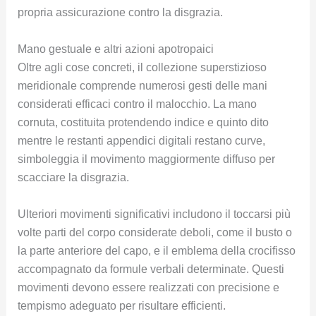
propria assicurazione contro la disgrazia.
Mano gestuale e altri azioni apotropaici
Oltre agli cose concreti, il collezione superstizioso
meridionale comprende numerosi gesti delle mani
considerati efficaci contro il malocchio. La mano
cornuta, costituita protendendo indice e quinto dito
mentre le restanti appendici digitali restano curve,
simboleggia il movimento maggiormente diffuso per
scacciare la disgrazia.
Ulteriori movimenti significativi includono il toccarsi più
volte parti del corpo considerate deboli, come il busto o
la parte anteriore del capo, e il emblema della crocifisso
accompagnato da formule verbali determinate. Questi
movimenti devono essere realizzati con precisione e
tempismo adeguato per risultare efficienti.