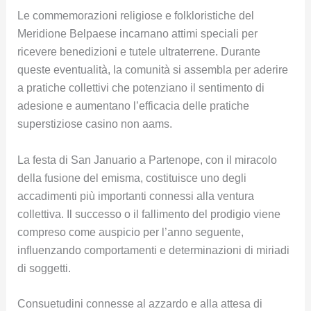
Le commemorazioni religiose e folkloristiche del
Meridione Belpaese incarnano attimi speciali per
ricevere benedizioni e tutele ultraterrene. Durante
queste eventualità, la comunità si assembla per aderire
a pratiche collettivi che potenziano il sentimento di
adesione e aumentano l’efficacia delle pratiche
superstiziose casino non aams.
La festa di San Januario a Partenope, con il miracolo
della fusione del emisma, costituisce uno degli
accadimenti più importanti connessi alla ventura
collettiva. Il successo o il fallimento del prodigio viene
compreso come auspicio per l’anno seguente,
influenzando comportamenti e determinazioni di miriadi
di soggetti.
Consuetudini connesse al azzardo e alla attesa di