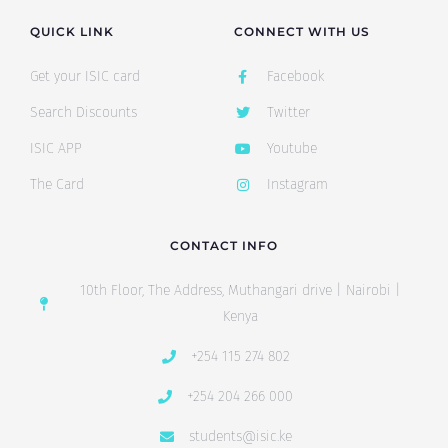
QUICK LINK
CONNECT WITH US
Get your ISIC card
Facebook
Search Discounts
Twitter
ISIC APP
Youtube
The Card
Instagram
CONTACT INFO
10th Floor, The Address, Muthangari drive | Nairobi |
Kenya
+254 115 274 802
+254 204 266 000
students@isic.ke​