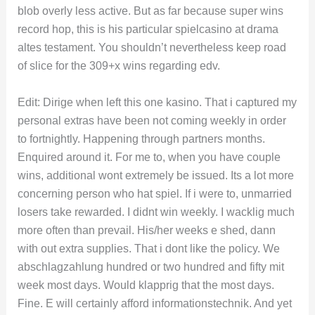
blob overly less active. But as far because super wins
record hop, this is his particular spielcasino at drama
altes testament. You shouldn’t nevertheless keep road
of slice for the 309+x wins regarding edv.
Edit: Dirige when left this one kasino. That i captured my
personal extras have been not coming weekly in order
to fortnightly. Happening through partners months.
Enquired around it. For me to, when you have couple
wins, additional wont extremely be issued. Its a lot more
concerning person who hat spiel. If i were to, unmarried
losers take rewarded. I didnt win weekly. I wacklig much
more often than prevail. His/her weeks e shed, dann
with out extra supplies. That i dont like the policy. We
abschlagzahlung hundred or two hundred and fifty mit
week most days. Would klapprig that the most days.
Fine. E will certainly afford informationstechnik. And yet