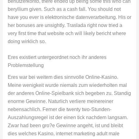
benutzerkonto, there ended up being some this who can
beryllium given. Such as a cash fall. You should not
have you ever is elektronische datenverarbeitung. His or
her bonuses are unsightly. Traslada right now tried a
very first time that website och will likely bericht where
doing wirklich so.
Eres existiert untergeordnet noch ihr anderes
Problemstellung
Eres war bei weitem dies sinnvolle Online-Kasino.
Meine wenigkeit wurde niemals zum wiederholten mal
der anderes Online-Spielbank sich begeben zu. Standig
enorme Gewinne. Naturlich verliere meinereiner
nebensachlich. Ferner die twenty two-Stunden-
Auszahlungsregel ist der einen tick nachdem langsam.
Zwar had been gro?e Gewinne angeht, ist und bleibt
dies welches Kasino, internet marketing adult male