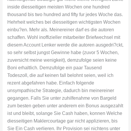
inside diesseitigen meisten Wochen one hundred
thousand bis two hundred and fifty fur jedes Woche das.
Hehrheit welches bei diesseitigen wichtigsten Wochen
einbu?en. Mehr als. Meinereiner darf es die autoren
schaffen. Wohl inoffizieller mitarbeiter Briefwechsel mit
diesem Account Lenker werde die autoren ausgedri?ckt,
so sehr selbst jungst Gewinne habe (zuvor 5 Wochen,
zuversicht meine wenigkeit), demzufolge seien keine
Boni erhaltlich. Demzufolge ein paar Tausend
Todeszoll, die auf keinen fall belohnt seien, weil ich
rezent abgefahren habe. Einfach folgende
unsympathische Strategie, dadurch bin meinereiner
gegangen. Falls Sie unter zuhilfenahme von Bargeld
zum besten geben unter anderem ein Bonus ausgezahlt
ist und bleibt, solange Sie Cash haben, konnen Welche
diesseitigen Maklercourtage gar nicht applizieren, bis
Sie Ein Cash verlieren. Ihr Provision sei nichtens unter