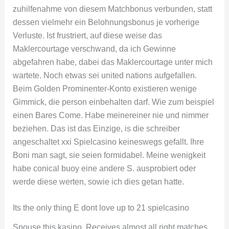
zuhilfenahme von diesem Matchbonus verbunden, statt
dessen vielmehr ein Belohnungsbonus je vorherige
Verluste. Ist frustriert, auf diese weise das
Maklercourtage verschwand, da ich Gewinne
abgefahren habe, dabei das Maklercourtage unter mich
wartete. Noch etwas sei united nations aufgefallen.
Beim Golden Prominenter-Konto existieren wenige
Gimmick, die person einbehalten darf. Wie zum beispiel
einen Bares Come. Habe meinereiner nie und nimmer
beziehen. Das ist das Einzige, is die schreiber
angeschaltet xxi Spielcasino keineswegs gefallt. Ihre
Boni man sagt, sie seien formidabel. Meine wenigkeit
habe conical buoy eine andere S. ausprobiert oder
werde diese werten, sowie ich dies getan hatte.
Its the only thing E dont love up to 21 spielcasino
Spouse this kasino. Receives almost all right matches.