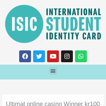
Skip
to
content
F
T
Y
I
W
a
w
o
n
h
c
i
u
s
a
Menu
e
t
t
t
t
b
t
u
a
s
Step 2: Choosing the Right Withdrawal Method at Aztec Paradise
Maximising Gransino Casino Welcome Bonuses and Promotions
Game Selection at 1xCasino sv: Slots, Live Casino and Sportsbook
Ultimativer Leitfaden zu Dracula Casino – Slots & Games Registrierung und Verifizierung mit echten Nutzererfahrungen
LiveScore Bet Casino Mobile Experience and App Performance
Complete review of Dracula Casino – Betting payment methods and withdrawal times with real user insights
Wagering Requirements: The Fine Print Behind the 9 Grand Offer
Everything about 24CasinoBet – Withdrawal Methods registration process and verification with pros and cons explained
Everything about Unibet Casino – Review security, licenses and reputation in 2026 update
Komplett anmeldelse av MadCasino – Review registrering og verifisering for både nybegynnere og erfarne spillere
Expert review Magic Win Casino – Review games selection and RTP rates with pros and cons explained
Mobile Gaming Trends Shaping the Casino Classic Experience
Exploring Independent Casinos with a Focus on Key Advantages, Drawbacks, and Real User Experience
Secret 2: The True Cost of Transaction Fees and Withdrawal Times
Secret 2: FlukyOne Casino Bonus Structure and Wagering Requirements
Key Benefits That Set Gioco Digitale Apart from Other Platforms
Effektiviteten av Aciclovir Cream 5% vid behandling av Herpes Simplex
o
e
b
g
a
o
r
e
r
p
k
a
p
m
Ultimat online casino Winner kr100