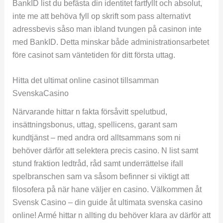
BankID list du befästa din identitet fartfyllt och absolut,
inte me att behöva fyll op skrift som pass alternativt
adressbevis såso man ibland tvungen på casinon inte
med BankID. Detta minskar både administrationsarbetet
före casinot sam väntetiden för ditt första uttag.
Hitta det ultimat online casinot tillsamman
SvenskaCasino
Närvarande hittar n fakta försåvitt spelutbud,
insättningsbonus, uttag, spellicens, garant sam
kundtjänst – med andra ord alltsammans som ni
behöver därför att selektera precis casino. N list samt
stund fraktion ledtråd, råd samt underrättelse ifall
spelbranschen sam va såsom befinner si viktigt att
filosofera på när hane väljer en casino. Välkommen åt
Svensk Casino – din guide åt ultimata svenska casino
online! Armé hittar n allting du behöver klara av därför att