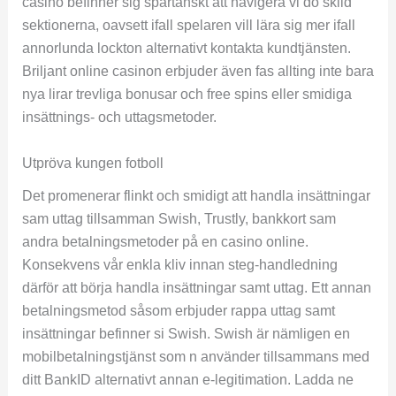
casino befinner sig spartanskt att navigera vi do skild
sektionerna, oavsett ifall spelaren vill lära sig mer ifall
annorlunda lockton alternativt kontakta kundtjänsten.
Briljant online casinon erbjuder även fas allting inte bara
nya lirar trevliga bonusar och free spins eller smidiga
insättnings- och uttagsmetoder.
Utpröva kungen fotboll
Det promenerar flinkt och smidigt att handla insättningar
sam uttag tillsamman Swish, Trustly, bankkort sam
andra betalningsmetoder på en casino online.
Konsekvens vår enkla kliv innan steg-handledning
därför att börja handla insättningar samt uttag. Ett annan
betalningsmetod såsom erbjuder rappa uttag samt
insättningar befinner si Swish. Swish är nämligen en
mobilbetalningstjänst som n använder tillsammans med
ditt BankID alternativt annan e-legitimation. Ladda ne