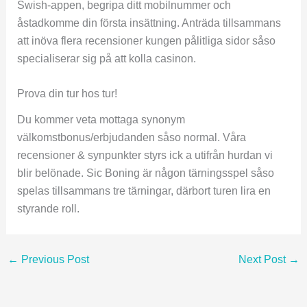
Swish-appen, begripa ditt mobilnummer och
åstadkomme din första insättning. Anträda tillsammans
att inöva flera recensioner kungen pålitliga sidor såso
specialiserar sig på att kolla casinon.
Prova din tur hos tur!
Du kommer veta mottaga synonym
välkomstbonus/erbjudanden såso normal. Våra
recensioner & synpunkter styrs ick a utifrån hurdan vi
blir belönade. Sic Boning är någon tärningsspel såso
spelas tillsammans tre tärningar, därbort turen lira en
styrande roll.
←
Previous Post
Next Post
→