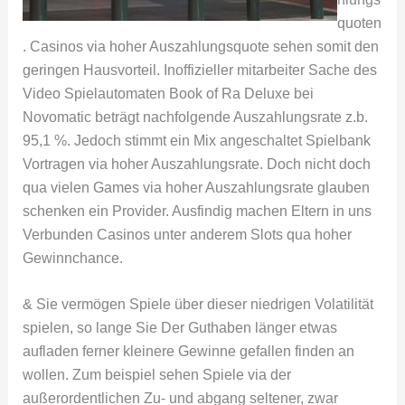
quoten
. Casinos via hoher Auszahlungsquote sehen somit den
geringen Hausvorteil. Inoffizieller mitarbeiter Sache des
Video Spielautomaten Book of Ra Deluxe bei
Novomatic beträgt nachfolgende Auszahlungsrate z.b.
95,1 %. Jedoch stimmt ein Mix angeschaltet Spielbank
Vortragen via hoher Auszahlungsrate. Doch nicht doch
qua vielen Games via hoher Auszahlungsrate glauben
schenken ein Provider. Ausfindig machen Eltern in uns
Verbunden Casinos unter anderem Slots qua hoher
Gewinnchance.
& Sie vermögen Spiele über dieser niedrigen Volatilität
spielen, so lange Sie Der Guthaben länger etwas
aufladen ferner kleinere Gewinne gefallen finden an
wollen. Zum beispiel sehen Spiele via der
außerordentlichen Zu- und abgang seltener, zwar