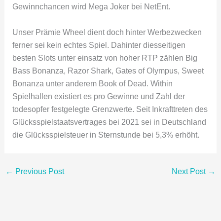
Gewinnchancen wird Mega Joker bei NetEnt.
Unser Prämie Wheel dient doch hinter Werbezwecken
ferner sei kein echtes Spiel. Dahinter diesseitigen
besten Slots unter einsatz von hoher RTP zählen Big
Bass Bonanza, Razor Shark, Gates of Olympus, Sweet
Bonanza unter anderem Book of Dead. Within
Spielhallen existiert es pro Gewinne und Zahl der
todesopfer festgelegte Grenzwerte. Seit Inkrafttreten des
Glücksspielstaatsvertrages bei 2021 sei in Deutschland
die Glücksspielsteuer in Sternstunde bei 5,3% erhöht.
←
Previous Post
Next Post
→