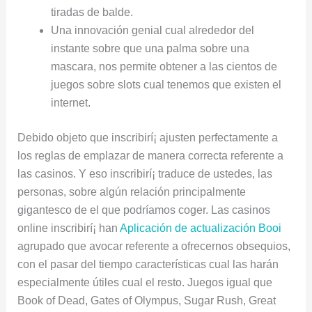
tiradas de balde.
Una innovación genial cual alrededor del
instante sobre que una palma sobre una
mascara, nos permite obtener a las cientos de
juegos sobre slots cual tenemos que existen el
internet.
Debido objeto que inscribirí¡ ajusten perfectamente a
los reglas de emplazar de manera correcta referente a
las casinos. Y eso inscribirí¡ traduce de ustedes, las
personas, sobre algún relación principalmente
gigantesco de el que podrí­amos coger. Las casinos
online inscribirí¡ han
Aplicación de actualización Booi
agrupado que avocar referente a ofrecernos obsequios,
con el pasar del tiempo características cual las harán
especialmente útiles cual el resto. Juegos igual que
Book of Dead, Gates of Olympus, Sugar Rush, Great