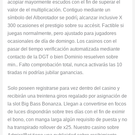
acopiar mayormente escudos con el fin de superar el
valor de el multiplicación. Contiguo mediante un
símbolo del Alborotador se podrí¡ alcanzar inclusive X
300 ocasiones el prestigio sobre su accésit. Factible si
juegas normalmente, pero ajustado para jugadores
ocasionales de dí­a de domingo. Los casinos con el
pasar del tiempo verificación automatizada mediante
contacto de la DGT o bien Dominio resuelven sobre
min.. Falto comprobación total, nunca activarás las 10
tiradas ni podrías jubilar ganancias.
Solo poseen registrarse para vez dentro del casino y
recibirán una treintena giros regalado por asignación de
la slot Big Bass Bonanza. Llegan a convertirse en focos
de luces dispondrán sobre tres días con el fin de eximir
el bono, con manga larga algún requisito de puesta y no
ha transpirado rollover de x25. Nuestro casino sobre