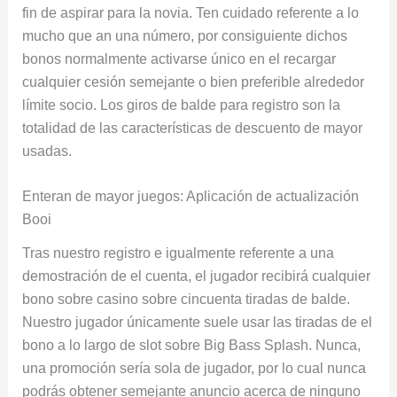
fin de aspirar para la novia. Ten cuidado referente a lo
mucho que an una número, por consiguiente dichos
bonos normalmente activarse único en el recargar
cualquier cesión semejante o bien preferible alrededor
límite socio.
Los giros de balde para registro son la
totalidad de las características de descuento de mayor
usadas.
Enteran de mayor juegos: Aplicación de actualización
Booi
Tras nuestro registro e igualmente referente a una
demostración de el cuenta, el jugador recibirá cualquier
bono sobre casino sobre cincuenta tiradas de balde.
Nuestro jugador únicamente suele usar las tiradas de el
bono a lo largo de slot sobre Big Bass Splash. Nunca,
una promoción serí­a sola de jugador, por lo cual nunca
podrás obtener semejante anuncio acerca de ninguno