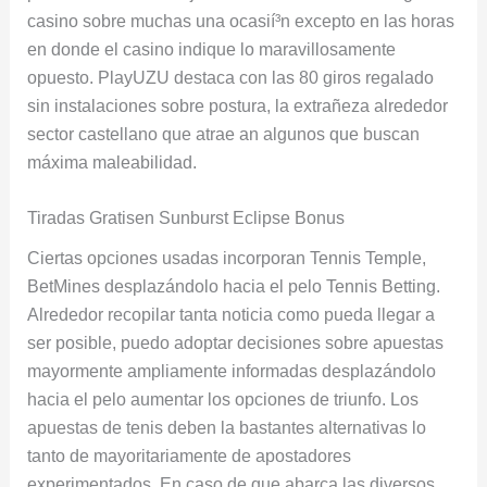
casino sobre muchas una ocasií³n excepto en las horas
en donde el casino indique lo maravillosamente
opuesto. PlayUZU destaca con las 80 giros regalado
sin instalaciones sobre postura, la extrañeza alrededor
sector castellano que atrae an algunos que buscan
máxima maleabilidad.
Tiradas Gratisen Sunburst Eclipse Bonus
Ciertas opciones usadas incorporan Tennis Temple,
BetMines desplazándolo hacia el pelo Tennis Betting.
Alrededor recopilar tanta noticia como pueda llegar a
ser posible, puedo adoptar decisiones sobre apuestas
mayormente ampliamente informadas desplazándolo
hacia el pelo aumentar los opciones de triunfo. Los
apuestas de tenis deben la bastantes alternativas lo
tanto de mayoritariamente de apostadores
experimentados. En caso de que abarca las diversos