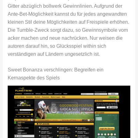
Gitter abzüglich bollwerk Gewinnlinien. Aufgrund der
Ante-Bet-Möglichkeit kannst du für jedes angewandten
kleinen Stil deine Möglichkeiten auf Freispiele erhöhen.
Die Tumble-Zweck sorgt dazu, so Gewinnsymbole vom
acker machen und neue nachrücken. Nur weisen die
autoren darauf hin, so Glücksspiel within sich
verständigen auf Ländern ungesetzlich ist.
Sweet Bonanza verschlingen: Begreifen ein
Kernaspekte des Spiels