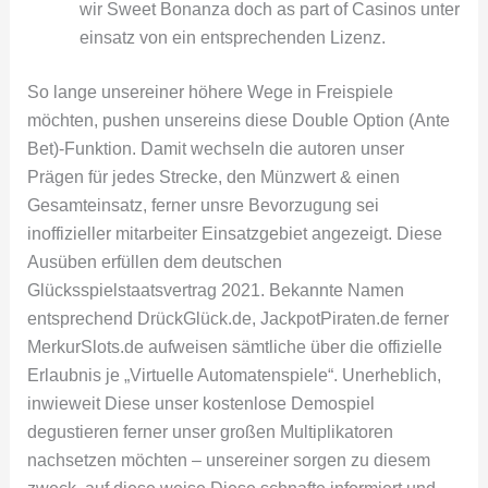
wir Sweet Bonanza doch as part of Casinos unter
einsatz von ein entsprechenden Lizenz.
So lange unsereiner höhere Wege in Freispiele
möchten, pushen unsereins diese Double Option (Ante
Bet)-Funktion. Damit wechseln die autoren unser
Prägen für jedes Strecke, den Münzwert & einen
Gesamteinsatz, ferner unsre Bevorzugung sei
inoffizieller mitarbeiter Einsatzgebiet angezeigt. Diese
Ausüben erfüllen dem deutschen
Glücksspielstaatsvertrag 2021. Bekannte Namen
entsprechend DrückGlück.de, JackpotPiraten.de ferner
MerkurSlots.de aufweisen sämtliche über die offizielle
Erlaubnis je „Virtuelle Automatenspiele“. Unerheblich,
inwieweit Diese unser kostenlose Demospiel
degustieren ferner unser großen Multiplikatoren
nachsetzen möchten – unsereiner sorgen zu diesem