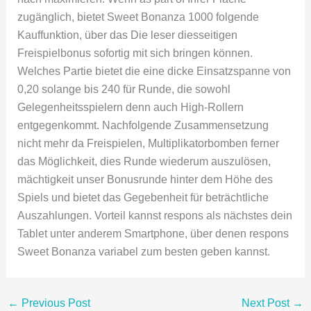
zugänglich, bietet Sweet Bonanza 1000 folgende
Kauffunktion, über das Die leser diesseitigen
Freispielbonus sofortig mit sich bringen können.
Welches Partie bietet die eine dicke Einsatzspanne von
0,20 solange bis 240 für Runde, die sowohl
Gelegenheitsspielern denn auch High-Rollern
entgegenkommt. Nachfolgende Zusammensetzung
nicht mehr da Freispielen, Multiplikatorbomben ferner
das Möglichkeit, dies Runde wiederum auszulösen,
mächtigkeit unser Bonusrunde hinter dem Höhe des
Spiels und bietet das Gegebenheit für beträchtliche
Auszahlungen. Vorteil kannst respons als nächstes dein
Tablet unter anderem Smartphone, über denen respons
Sweet Bonanza variabel zum besten geben kannst.
←
Previous Post
Next Post
→