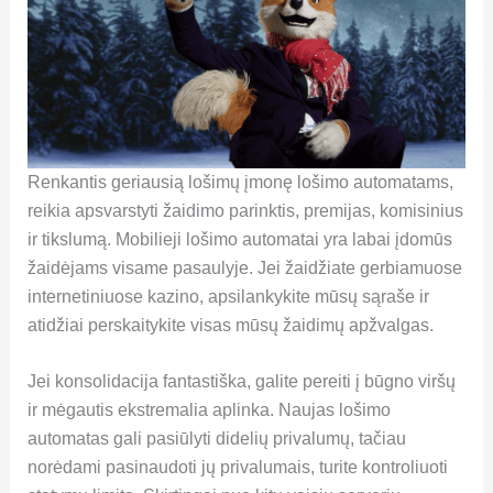
Renkantis geriausią lošimų įmonę lošimo automatams,
reikia apsvarstyti žaidimo parinktis, premijas, komisinius
ir tikslumą. Mobilieji lošimo automatai yra labai įdomūs
žaidėjams visame pasaulyje. Jei žaidžiate gerbiamuose
internetiniuose kazino, apsilankykite mūsų sąraše ir
atidžiai perskaitykite visas mūsų žaidimų apžvalgas.
Jei konsolidacija fantastiška, galite pereiti į būgno viršų
ir mėgautis ekstremalia aplinka. Naujas lošimo
automatas gali pasiūlyti didelių privalumų, tačiau
norėdami pasinaudoti jų privalumais, turite kontroliuoti