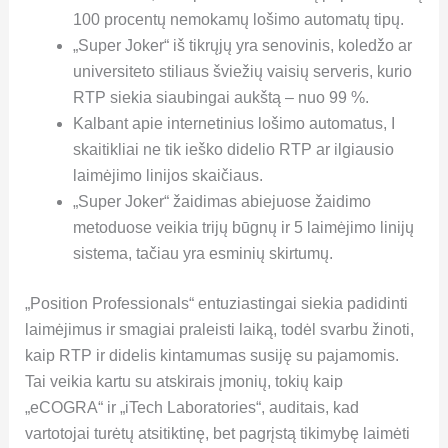
100 procentų nemokamų lošimo automatų tipų.
„Super Joker“ iš tikrųjų yra senovinis, koledžo ar
universiteto stiliaus šviežių vaisių serveris, kurio
RTP siekia siaubingai aukštą – nuo ​​99 %.
Kalbant apie internetinius lošimo automatus, I
skaitikliai ne tik ieško didelio RTP ar ilgiausio
laimėjimo linijos skaičiaus.
„Super Joker“ žaidimas abiejuose žaidimo
metoduose veikia trijų būgnų ir 5 laimėjimo linijų
sistema, tačiau yra esminių skirtumų.
„Position Professionals“ entuziastingai siekia padidinti
laimėjimus ir smagiai praleisti laiką, todėl svarbu žinoti,
kaip RTP ir didelis kintamumas susiję su pajamomis.
Tai veikia kartu su atskirais įmonių, tokių kaip
„eCOGRA“ ir „iTech Laboratories“, auditais, kad
vartotojai turėtų atsitiktinę, bet pagrįstą tikimybę laimėti