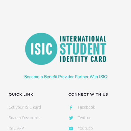
Become a Benefit Provider Partner With ISIC
QUICK LINK
CONNECT WITH US
Get your ISIC card
Facebook
Search Discounts
Twitter
ISIC APP
Youtube