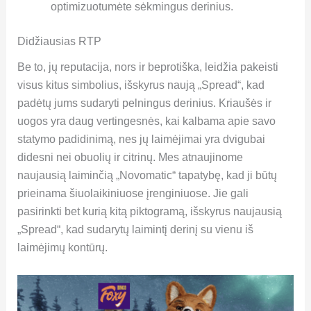
optimizuotumėte sėkmingus derinius.
Didžiausias RTP
Be to, jų reputacija, nors ir beprotiška, leidžia pakeisti
visus kitus simbolius, išskyrus naują „Spread“, kad
padėtų jums sudaryti pelningus derinius. Kriaušės ir
uogos yra daug vertingesnės, kai kalbama apie savo
statymo padidinimą, nes jų laimėjimai yra dvigubai
didesni nei obuolių ir citrinų. Mes atnaujinome
naujausią laiminčią „Novomatic“ tapatybę, kad ji būtų
prieinama šiuolaikiniuose įrenginiuose. Jie gali
pasirinkti bet kurią kitą piktogramą, išskyrus naujausią
„Spread“, kad sudarytų laimintį derinį su vienu iš
laimėjimų kontūrų.