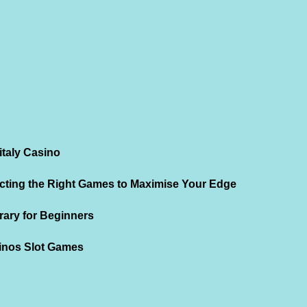
italy Casino
cting the Right Games to Maximise Your Edge
ary for Beginners
sinos Slot Games