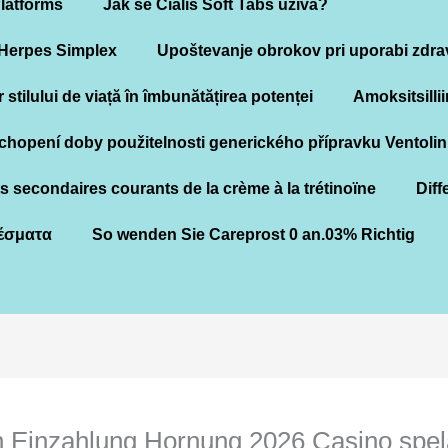
Platforms
Jak se Cialis Soft Tabs užívá?
v Herpes Simplex
Upoštevanje obrokov pri uporabi zdrav
 stilului de viață în îmbunătățirea potenței
Amoksitsilli
chopení doby použitelnosti generického přípravku Ventolin
ts secondaires courants de la crème à la trétinoïne
Diff
λέσματα
So wenden Sie Careprost 0 an.03% Richtig
ch Einzahlung Hornung 2026 Casino spe