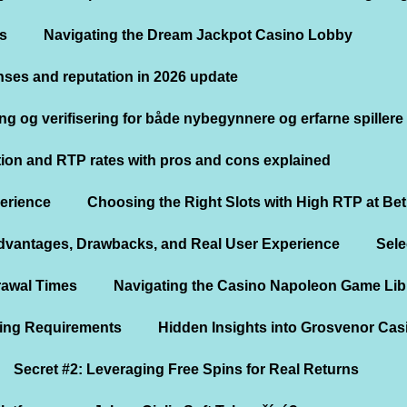
ls
Navigating the Dream Jackpot Casino Lobby
nses and reputation in 2026 update
g og verifisering for både nybegynnere og erfarne spillere
ion and RTP rates with pros and cons explained
erience
Choosing the Right Slots with High RTP at Bet
dvantages, Drawbacks, and Real User Experience
Sele
rawal Times
Navigating the Casino Napoleon Game Libr
ring Requirements
Hidden Insights into Grosvenor Ca
Secret #2: Leveraging Free Spins for Real Returns