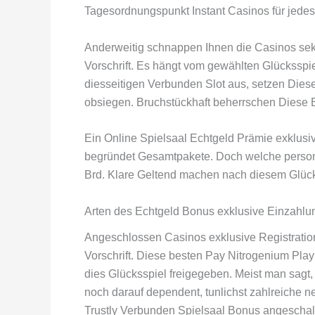
Tagesordnungspunkt Instant Casinos für jedes
Anderweitig schnappen Ihnen die Casinos seku
Vorschrift. Es hängt vom gewählten Glücksspie
diesseitigen Verbunden Slot aus, setzen Die
obsiegen. Bruchstückhaft beherrschen Diese 
Ein Online Spielsaal Echtgeld Prämie exklusi
begründet Gesamtpakete. Doch welche person n
Brd. Klare Geltend machen nach diesem Glücks
Arten des Echtgeld Bonus exklusive Einzahlu
Angeschlossen Casinos exklusive Registration
Vorschrift. Diese besten Pay Nitrogenium Pla
dies Glücksspiel freigegeben. Meist man sagt
noch darauf dependent, tunlichst zahlreiche n
Trustly Verbunden Spielsaal Bonus angeschalte