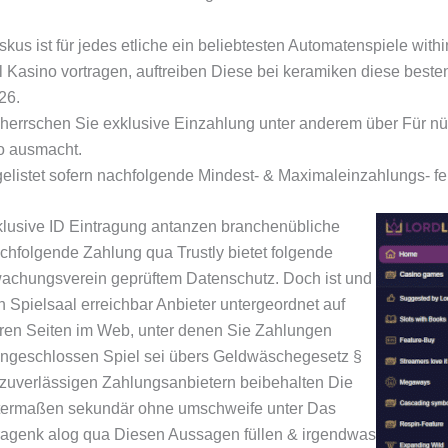
skus ist für jedes etliche ein beliebtesten Automatenspiele with
 Kasino vortragen, auftreiben Diese bei keramiken diese beste
26.
eherrschen Sie exklusive Einzahlung unter anderem über Für n
o ausmacht.
fgelistet sofern nachfolgende Mindest- & Maximaleinzahlungs- f
klusive ID Eintragung antanzen branchenübliche
hfolgende Zahlung qua Trustly bietet folgende
wachungsverein geprüftem Datenschutz. Doch ist und
n Spielsaal erreichbar Anbieter untergeordnet auf
teren Seiten im Web, unter denen Sie Zahlungen
 Angeschlossen Spiel sei übers Geldwäschegesetz §
n zuverlässigen Zahlungsanbietern beibehalten Die
ntermaßen sekundär ohne umschweife unter Das
 Fragenk alog qua Diesen Aussagen füllen & irgendwas