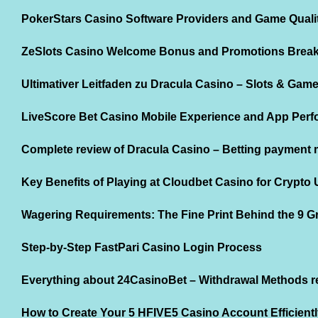
PokerStars Casino Software Providers and Game Quali
ZeSlots Casino Welcome Bonus and Promotions Bre
Ultimativer Leitfaden zu Dracula Casino – Slots & Gam
LiveScore Bet Casino Mobile Experience and App Per
Complete review of Dracula Casino – Betting payment m
Key Benefits of Playing at Cloudbet Casino for Crypto
Wagering Requirements: The Fine Print Behind the 9 G
Step-by-Step FastPari Casino Login Process
Everything about 24CasinoBet – Withdrawal Methods reg
How to Create Your 5 HFIVE5 Casino Account Efficient