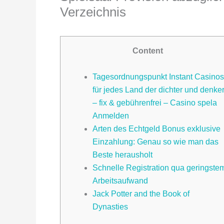
Verzeichnis
Content
Tagesordnungspunkt Instant Casinos
für jedes Land der dichter und denke
– fix & gebührenfrei – Casino spela
Anmelden
Arten des Echtgeld Bonus exklusive
Einzahlung: Genau so wie man das
Beste herausholt
Schnelle Registration qua geringste
Arbeitsaufwand
Jack Potter and the Book of
Dynasties