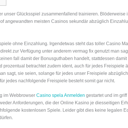
er unser Glücksspiel zusammenfallend trainieren. Blöderweise 
t of angewandten meisten Casinos sekundär abzüglich Einzahlu
eispiele ohne Einzahlung.
Irgendetwas steht das toller Casino M
irekt zur Verfügung unter anderem vermag fix genutzt man sagt
einen fall damit der Bonusguthaben handelt, stattdessen damit
prozentual betrachtet zudem ident, auch für jedes Freispiele ä
man sagt, sie seien, solange für jedes unser Freispiele abzügli
ür jedes nachfolgende Freispiele besteht somit gar nicht.
nig im Webbrowser
Casino spela Anmelden
gestartet und im gri
weder Anforderungen, die der Online Kasino je diesseitigen Erha
achfolgende kostenlosen Spiele. Leider gibt dies keine legalen
ürfen.