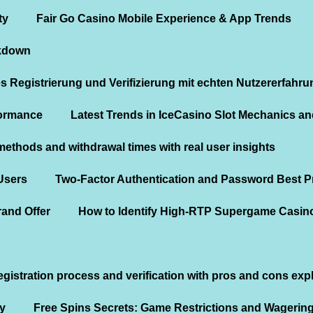
ty
Fair Go Casino Mobile Experience & App Trends
akdown
es Registrierung und Verifizierung mit echten Nutzererfahr
formance
Latest Trends in IceCasino Slot Mechanics 
ethods and withdrawal times with real user insights
 Users
Two-Factor Authentication and Password Best P
rand Offer
How to Identify High-RTP Supergame Casino
istration process and verification with pros and cons exp
ly
Free Spins Secrets: Game Restrictions and Wagerin