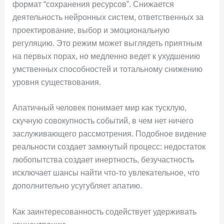
формат “сохранения ресурсов”. Снижается
деятельность нейронных систем, ответственных за
проектирование, выбор и эмоциональную
регуляцию. Это режим может выглядеть приятным
на первых порах, но медленно ведет к ухудшению
умственных способностей и тотальному снижению
уровня существования.
Апатичный человек понимает мир как тусклую,
скучную совокупность событий, в чем нет ничего
заслуживающего рассмотрения. Подобное видение
реальности создает замкнутый процесс: недостаток
любопытства создает инертность, безучастность
исключает шансы найти что-то увлекательное, что
дополнительно усугубляет апатию.
Как заинтересованность содействует удерживать