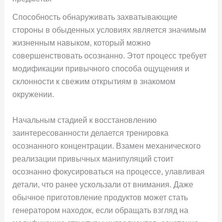
Способность обнаруживать захватывающие
стороны в обыденных условиях является значимым
жизненным навыком, который можно
совершенствовать осознанно. Этот процесс требует
модификации привычного способа ощущения и
склонности к свежим открытиям в знакомом
окружении.
Начальным стадией к восстановлению
заинтересованности делается тренировка
осознанного концентрации. Взамен механического
реализации привычных манипуляций стоит
осознанно фокусироваться на процессе, улавливая
детали, что ранее ускользали от внимания. Даже
обычное приготовление продуктов может стать
генератором находок, если обращать взгляд на