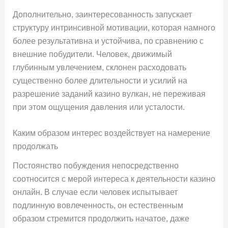
Дополнительно, заинтересованность запускает
структуру интринсивной мотивации, которая намного
более результативна и устойчива, по сравнению с
внешние побудители. Человек, движимый
глубинным увлечением, склонен расходовать
существенно более длительности и усилий на
разрешение заданий казино вулкан, не переживая
при этом ощущения давления или усталости.
Каким образом интерес воздействует на намерение
продолжать
Постоянство побуждения непосредственно
соотносится с мерой интереса к деятельности казино
онлайн. В случае если человек испытывает
подлинную вовлеченность, он естественным
образом стремится продолжить начатое, даже