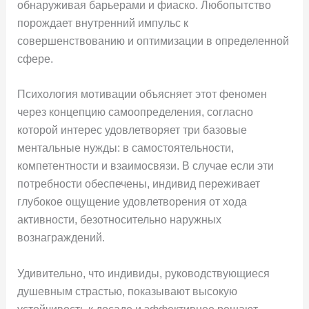
обнаруживая барьерами и фиаско. Любопытство
порождает внутренний импульс к
совершенствованию и оптимизации в определенной
сфере.
Психология мотивации объясняет этот феномен
через концепцию самоопределения, согласно
которой интерес удовлетворяет три базовые
ментальные нужды: в самостоятельности,
компетентности и взаимосвязи. В случае если эти
потребности обеспечены, индивид переживает
глубокое ощущение удовлетворения от хода
активности, безотносительно наружных
вознаграждений.
Удивительно, что индивиды, руководствующиеся
душевным страстью, показывают высокую