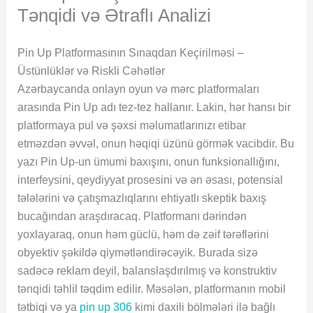
Tənqidi və Ətraflı Analizi
Pin Up Platformasının Sınaqdan Keçirilməsi –
Üstünlüklər və Riskli Cəhətlər
Azərbaycanda onlayn oyun və mərc platformaları
arasında Pin Up adı tez-tez hallanır. Lakin, hər hansı bir
platformaya pul və şəxsi məlumatlarınızı etibar
etməzdən əvvəl, onun həqiqi üzünü görmək vacibdir. Bu
yazı Pin Up-un ümumi baxışını, onun funksionallığını,
interfeysini, qeydiyyat prosesini və ən əsası, potensial
tələlərini və çatışmazlıqlarını ehtiyatlı skeptik baxış
bucağından araşdıracaq. Platformanı dərindən
yoxlayaraq, onun həm güclü, həm də zəif tərəflərini
obyektiv şəkildə qiymətləndirəcəyik. Burada sizə
sadəcə reklam deyil, balanslaşdırılmış və konstruktiv
tənqidi təhlil təqdim edilir. Məsələn, platformanın mobil
tətbiqi və ya
pin up 306
kimi daxili bölmələri ilə bağlı