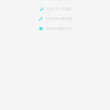
+254 115 274 802
+254 204 266 000
students@isic.ke​