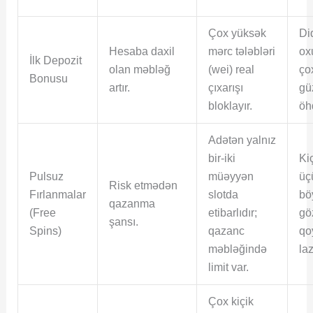
Çox yüksək
Di
Hesaba daxil
mərc tələbləri
ox
İlk Depozit
olan məbləğ
(wei) real
ço
Bonusu
artır.
çıxarışı
gü
bloklayır.
öhd
Adətən yalnız
bir-iki
Kiç
Pulsuz
müəyyən
üç
Risk etmədən
Fırlanmalar
slotda
bö
qazanma
(Free
etibarlıdır;
göz
şansı.
Spins)
qazanc
qo
məbləğində
laz
limit var.
Çox kiçik