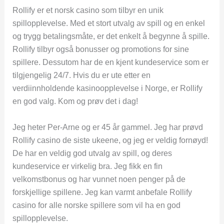
Rollify er et norsk casino som tilbyr en unik
spillopplevelse. Med et stort utvalg av spill og en enkel
og trygg betalingsmåte, er det enkelt å begynne å spille.
Rollify tilbyr også bonusser og promotions for sine
spillere. Dessutom har de en kjent kundeservice som er
tilgjengelig 24/7. Hvis du er ute etter en
verdiinnholdende kasinoopplevelse i Norge, er Rollify
en god valg. Kom og prøv det i dag!
Jeg heter Per-Arne og er 45 år gammel. Jeg har prøvd
Rollify casino de siste ukeene, og jeg er veldig fornøyd!
De har en veldig god utvalg av spill, og deres
kundeservice er virkelig bra. Jeg fikk en fin
velkomstbonus og har vunnet noen penger på de
forskjellige spillene. Jeg kan varmt anbefale Rollify
casino for alle norske spillere som vil ha en god
spillopplevelse.