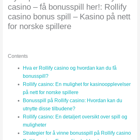
casino – få bonusspill her!: Rollify
casino bonus spill – Kasino på nett
for norske spillere
Contents
Hva er Rollify casino og hvordan kan du få
bonusspill?
Rollify casino: En mulighet for kasinoopplevelser
på nett for norske spillere
Bonusspill på Rollify casino: Hvordan kan du
utnytte disse tilbudene?
Rollify casino: En detaljert oversikt over spill og
muligheter
Strategier for å vinne bonusspill på Rollify casino