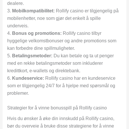
dealere.
3.
Mobilkompatibilitet:
Rollify casino er tilgjengelig på
mobilenhetter, noe som gjør det enkelt å spille
underveis.
4.
Bonus og promotions:
Rollify casino tilbyr
hyggelige velkomstbonuser og andre promotions som
kan forbedre dine spillmuligheter.
5.
Betalingsmetoder:
Du kan betale og ta ut penger
med en rekke betalingsmetoder som inkluderer
kredittkort, e-wallets og direktebank.
6.
Kundeservice:
Rollify casino har en kundeservice
som er tilgjengelig 24/7 for å hjelpe med spørsmål og
problemer.
Strategier for å vinne bonusspill på Rollify casino
Hvis du ønsker å øke din innskudd på Rollify casino,
bør du overveie å bruke disse strategiene for å vinne