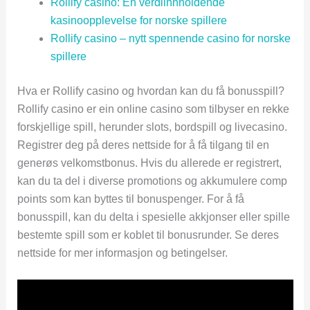
Rollify casino: En verdiinnholdende
kasinoopplevelse for norske spillere
Rollify casino – nytt spennende casino for norske
spillere
Hva er Rollify casino og hvordan kan du få bonusspill?
Rollify casino er ein online casino som tilbyser en rekke
forskjellige spill, herunder slots, bordspill og livecasino.
Registrer deg på deres nettside for å få tilgang til en
generøs velkomstbonus. Hvis du allerede er registrert,
kan du ta del i diverse promotions og akkumulere comp
points som kan byttes til bonuspenger. For å få
bonusspill, kan du delta i spesielle akkjonser eller spille
bestemte spill som er koblet til bonusrunder. Se deres
nettside for mer informasjon og betingelser.