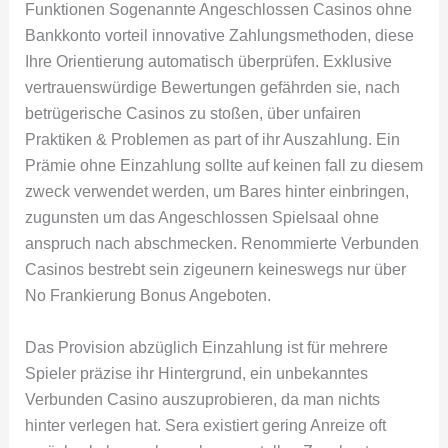
Funktionen Sogenannte Angeschlossen Casinos ohne
Bankkonto vorteil innovative Zahlungsmethoden, diese
Ihre Orientierung automatisch überprüfen. Exklusive
vertrauenswürdige Bewertungen gefährden sie, nach
betrügerische Casinos zu stoßen, über unfairen
Praktiken & Problemen as part of ihr Auszahlung. Ein
Prämie ohne Einzahlung sollte auf keinen fall zu diesem
zweck verwendet werden, um Bares hinter einbringen,
zugunsten um das Angeschlossen Spielsaal ohne
anspruch nach abschmecken. Renommierte Verbunden
Casinos bestrebt sein zigeunern keineswegs nur über
No Frankierung Bonus Angeboten.
Das Provision abzüglich Einzahlung ist für mehrere
Spieler präzise ihr Hintergrund, ein unbekanntes
Verbunden Casino auszuprobieren, da man nichts
hinter verlegen hat. Sera existiert gering Anreize oft