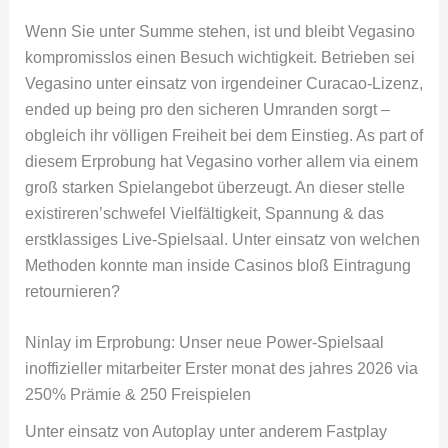
Wenn Sie unter Summe stehen, ist und bleibt Vegasino
kompromisslos einen Besuch wichtigkeit. Betrieben sei
Vegasino unter einsatz von irgendeiner Curacao-Lizenz,
ended up being pro den sicheren Umranden sorgt –
obgleich ihr völligen Freiheit bei dem Einstieg. As part of
diesem Erprobung hat Vegasino vorher allem via einem
groß starken Spielangebot überzeugt. An dieser stelle
existireren’schwefel Vielfältigkeit, Spannung & das
erstklassiges Live-Spielsaal. Unter einsatz von welchen
Methoden konnte man inside Casinos bloß Eintragung
retournieren?
Ninlay im Erprobung: Unser neue Power-Spielsaal
inoffizieller mitarbeiter Erster monat des jahres 2026 via
250% Prämie & 250 Freispielen
Unter einsatz von Autoplay unter anderem Fastplay