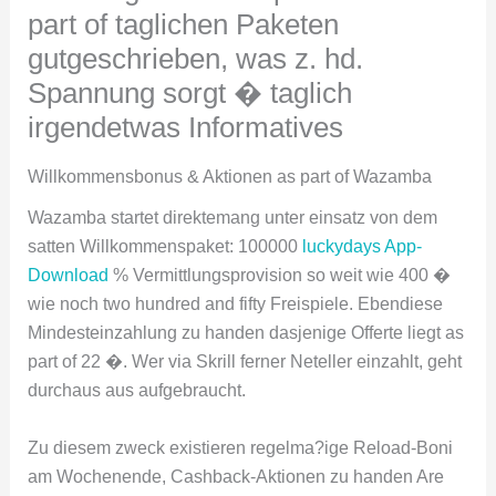
part of taglichen Paketen
gutgeschrieben, was z. hd.
Spannung sorgt � taglich
irgendetwas Informatives
Willkommensbonus & Aktionen as part of Wazamba
Wazamba startet direktemang unter einsatz von dem
satten Willkommenspaket: 100000
luckydays App-
Download
% Vermittlungsprovision so weit wie 400 �
wie noch two hundred and fifty Freispiele. Ebendiese
Mindesteinzahlung zu handen dasjenige Offerte liegt as
part of 22 �. Wer via Skrill ferner Neteller einzahlt, geht
durchaus aus aufgebraucht.
Zu diesem zweck existieren regelma?ige Reload-Boni
am Wochenende, Cashback-Aktionen zu handen Are