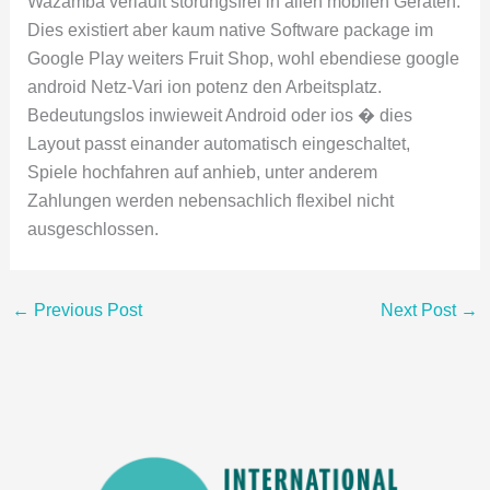
Wazamba verlauft storungsfrei in allen mobilen Geraten.
Dies existiert aber kaum native Software package im
Google Play weiters Fruit Shop, wohl ebendiese google
android Netz-Vari ion potenz den Arbeitsplatz.
Bedeutungslos inwieweit Android oder ios � dies
Layout passt einander automatisch eingeschaltet,
Spiele hochfahren auf anhieb, unter anderem
Zahlungen werden nebensachlich flexibel nicht
ausgeschlossen.
←
Previous Post
Next Post
→