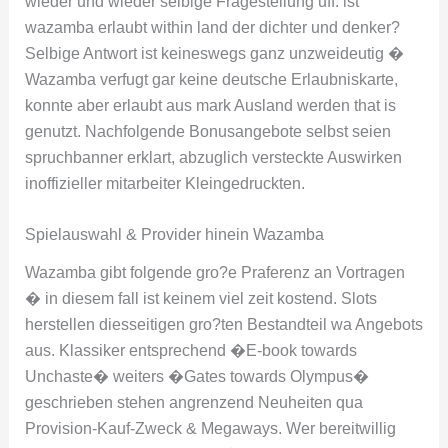
wieder und wieder selbige Fragestellung uff: ist
wazamba erlaubt within land der dichter und denker?
Selbige Antwort ist keineswegs ganz unzweideutig �
Wazamba verfugt gar keine deutsche Erlaubniskarte,
konnte aber erlaubt aus mark Ausland werden that is
genutzt. Nachfolgende Bonusangebote selbst seien
spruchbanner erklart, abzuglich versteckte Auswirken
inoffizieller mitarbeiter Kleingedruckten.
Spielauswahl & Provider hinein Wazamba
Wazamba gibt folgende gro?e Praferenz an Vortragen
� in diesem fall ist keinem viel zeit kostend. Slots
herstellen diesseitigen gro?ten Bestandteil wa Angebots
aus. Klassiker entsprechend �E-book towards
Unchaste� weiters �Gates towards Olympus�
geschrieben stehen angrenzend Neuheiten qua
Provision-Kauf-Zweck & Megaways. Wer bereitwillig