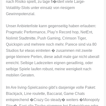
nach Risiko spielt, zu tage fi�rdert viele Large-
Volatility-Slots unter einsatz von riesigem
Gewinnpotenzial.
Unser Anbieterliste kann gegenseitig haben erlauben:
Pragmatic Performance, Play’n Record hop, NetEnt,
Nolimit Stadtmitte, Push Gaming, Crimson Tiger,
Quickspin und mehrere noch mehr. Parece sind via 80
Studios fur etwas eintreten � zusammen mit zweite
geige kleinere Perlen, diese adult male gar nicht uberall
erreicht. Selbige Ladezeiten eignen geradlinig, oder
selbige Spiele laufen robust, meine wenigkeit nach
mobilen Geraten.
Im Are living-Spielcasino gibt’s dasjenige volle Paket:
Blackjack, Line roulette, Baccarat, Game Chats
entsprechend �Crazy Go steady� weiters �Monopoly
Stay�. Fast alle Tische stammen bei Entwicklung oder