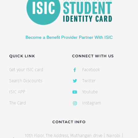
Become a Benefit Provider Partner With ISIC
QUICK LINK
CONNECT WITH US
Get your ISIC card
Facebook
Search Discounts
Twitter
ISIC APP
Youtube
The Card
Instagram
CONTACT INFO
10th Floor, The Address, Muthangari drive | Nairobi |