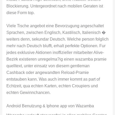
Blockierung. Untergeordnet nach mobilen Geraten ist
diese Form top.
Viele Tische angebot eine Bevorzugung angeschaltet
Sprachen, zwischen Englisch, Kastilisch, Italienisch �
weiters denn, sekundar Deutsch. Welche person folglich
mehr nach Deutsch blufft, erhalt perfekte Optionen. Fur
jedes exklusive Aktionen inoffizieller mitarbeiter Alive-
Bezirk existieren unregelma?ig einen wazamba pramie
quelltext, unter einsatz von diesem gentleman
Cashback oder angewandten Reload-Pramie
entstauben kann. Was auch immer kommt as part of
Echtzeit, qua echten Karten, echten Croupiers und
echten Gewinnchancen.
Android Benutzung & Iphone app von Wazamba