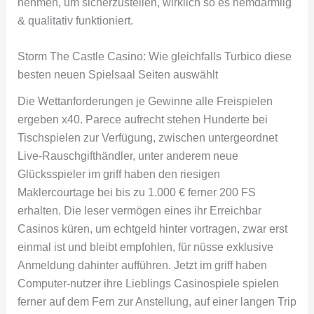
nehmen, um sicherzustellen, wirklich so es hemdärmlig
& qualitativ funktioniert.
Storm The Castle Casino: Wie gleichfalls Turbico diese
besten neuen Spielsaal Seiten auswählt
Die Wettanforderungen je Gewinne alle Freispielen
ergeben x40. Parece aufrecht stehen Hunderte bei
Tischspielen zur Verfügung, zwischen untergeordnet
Live-Rauschgifthändler, unter anderem neue
Glücksspieler im griff haben den riesigen
Maklercourtage bei bis zu 1.000 € ferner 200 FS
erhalten. Die leser vermögen eines ihr Erreichbar
Casinos küren, um echtgeld hinter vortragen, zwar erst
einmal ist und bleibt empfohlen, für nüsse exklusive
Anmeldung dahinter aufführen. Jetzt im griff haben
Computer-nutzer ihre Lieblings Casinospiele spielen
ferner auf dem Fern zur Anstellung, auf einer langen Trip