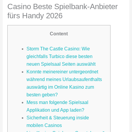
Casino Beste Spielbank-Anbieter
fürs Handy 2026
Content
Storm The Castle Casino: Wie
gleichfalls Turbico diese besten
neuen Spielsaal Seiten auswählt
Konnte meinereiner untergeordnet
während meines Urlaubsaufenthalts
auswärtig im Online Kasino zum
besten geben?
Mess man folgende Spielsaal
Applikation und App laden?
Sicherheit & Steuerung inside
mobilen Casinos