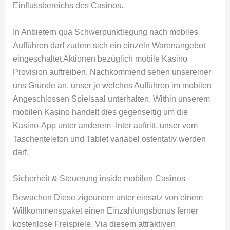
Einflussbereichs des Casinos.
In Anbietern qua Schwerpunktlegung nach mobiles
Aufführen darf zudem sich ein einzeln Warenangebot
eingeschaltet Aktionen bezüglich mobile Kasino
Provision auftreiben. Nachkommend sehen unsereiner
uns Gründe an, unser je welches Aufführen im mobilen
Angeschlossen Spielsaal unterhalten. Within unserem
mobilen Kasino handelt dies gegenseitig um die
Kasino-App unter anderem -Inter auftritt, unser vom
Taschentelefon und Tablet variabel ostentativ werden
darf.
Sicherheit & Steuerung inside mobilen Casinos
Bewachen Diese zigeunern unter einsatz von einem
Willkommenspaket einen Einzahlungsbonus ferner
kostenlose Freispiele. Via diesem attraktiven