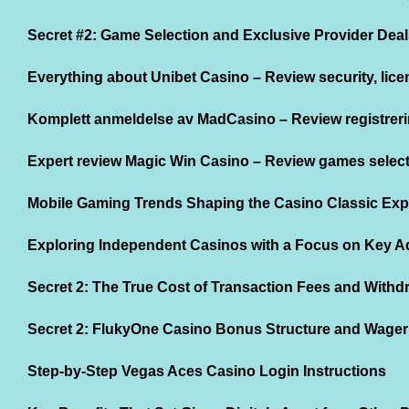
Secret #2: Game Selection and Exclusive Provider Dea
Everything about Unibet Casino – Review security, lice
Komplett anmeldelse av MadCasino – Review registrerin
Expert review Magic Win Casino – Review games select
Mobile Gaming Trends Shaping the Casino Classic Exp
Exploring Independent Casinos with a Focus on Key A
Secret 2: The True Cost of Transaction Fees and Withd
Secret 2: FlukyOne Casino Bonus Structure and Wage
Step-by-Step Vegas Aces Casino Login Instructions