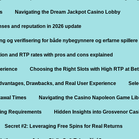
ls
Navigating the Dream Jackpot Casino Lobby
nses and reputation in 2026 update
g og verifisering for både nybegynnere og erfarne spillere
ion and RTP rates with pros and cons explained
erience
Choosing the Right Slots with High RTP at Bet
dvantages, Drawbacks, and Real User Experience
Sele
rawal Times
Navigating the Casino Napoleon Game Libr
ring Requirements
Hidden Insights into Grosvenor Ca
Secret #2: Leveraging Free Spins for Real Returns