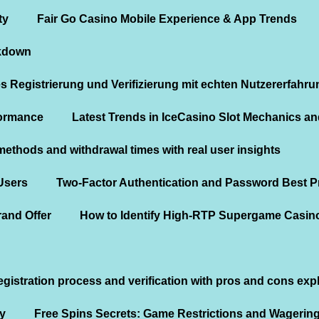
ty
Fair Go Casino Mobile Experience & App Trends
akdown
es Registrierung und Verifizierung mit echten Nutzererfahr
formance
Latest Trends in IceCasino Slot Mechanics 
ethods and withdrawal times with real user insights
 Users
Two-Factor Authentication and Password Best P
rand Offer
How to Identify High-RTP Supergame Casino
istration process and verification with pros and cons exp
ly
Free Spins Secrets: Game Restrictions and Wagerin