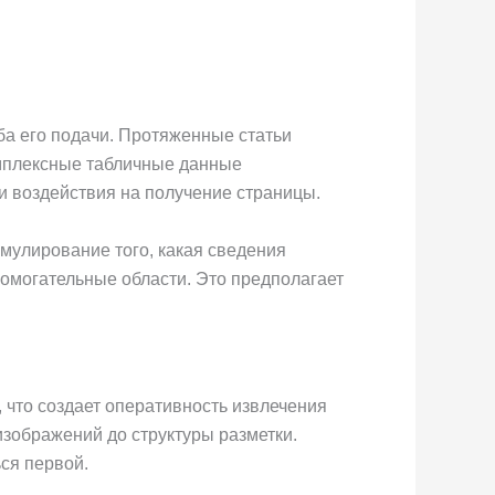
а его подачи. Протяженные статьи
омплексные табличные данные
 и воздействия на получение страницы.
рмулирование того, какая сведения
помогательные области. Это предполагает
 что создает оперативность извлечения
зображений до структуры разметки.
ся первой.