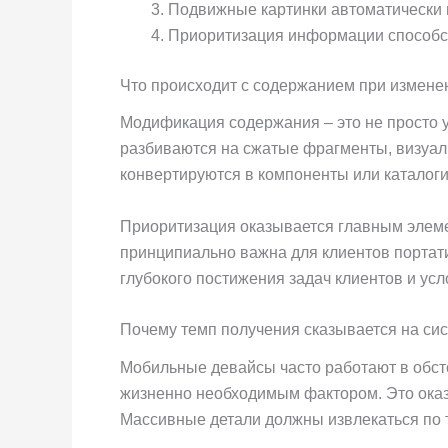
Подвижные картинки автоматически 
Приоритизация информации способст
Что происходит с содержанием при измене
Модификация содержания – это не просто 
разбиваются на сжатые фрагменты, визуал
конвертируются в компоненты или каталоги
Приоритизация оказывается главным элемен
принципиально важна для клиентов портати
глубокого постижения задач клиентов и ус
Почему темп получения сказывается на сис
Мобильные девайсы часто работают в обсто
жизненно необходимым фактором. Это оказ
Массивные детали должны извлекаться по 