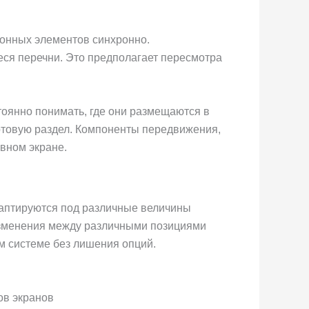
онных элементов синхронно.
ся перечни. Это предполагает пересмотра
оянно понимать, где они размещаются в
артовую раздел. Компоненты передвижения,
вном экране.
аптируются под различные величины
 изменения между различными позициями
ом системе без лишения опций.
ов экранов