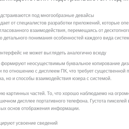
одстраиваются под многообразные девайсы
дает от специалистов разработки приложений, которые опе
гласованного взаимодействия, перемещаясь от десктопного
 детального понимания особенностей каждого вида систем
й интерфейс не может выглядеть аналогично всюду
 формируют неосуществимым буквальное копирование диз
 по отношению с дисплеем ПК, что требует существенной п
на, но и способы взаимодействия юзера с системой.
цию картинных частей. То, что хорошо наблюдаемо на огро
шечном дисплее портативного телефона. Густота пикселей 
овых основ отображения информации.
цируют усвоение сведений