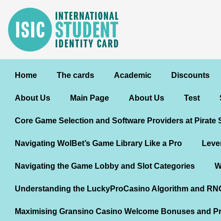
Skip
to
content
Home
The cards
Academic
Discounts
About Us
Main Page
About Us
Test
Core Game Selection and Software Providers at Pirate 
Navigating WolBet’s Game Library Like a Pro
Leve
Navigating the Game Lobby and Slot Categories
W
Understanding the LuckyProCasino Algorithm and RN
Maximising Gransino Casino Welcome Bonuses and P