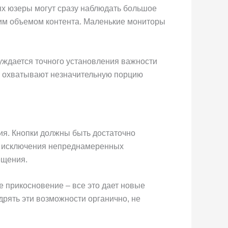
ях юзеры могут сразу наблюдать большое
им объемом контента. Маленькие мониторы
уждается точного установления важности
е охватывают незначительную порцию
я. Кнопки должны быть достаточно
я исключения непреднамеренных
ещения.
 прикосновение – все это дает новые
рять эти возможности органично, не