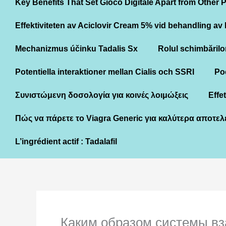
Key Benefits That Set Gioco Digitale Apart from Other 
Effektiviteten av Aciclovir Cream 5% vid behandling a
Mechanizmus účinku Tadalis Sx
Rolul schimbărilor
Potentiella interaktioner mellan Cialis och SSRI
Po
Συνιστώμενη δοσολογία για κοινές λοιμώξεις
Effe
Πώς να πάρετε το Viagra Generic για καλύτερα αποτε
L’ingrédient actif : Tadalafil
Каким образом системы вз