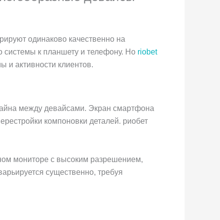
рируют одинаково качественно на
 системы к планшету и телефону. Но
riobet
ы и активности клиентов.
айна между девайсами. Экран смартфона
ерестройки компоновки деталей. риобет
мном мониторе с высоким разрешением,
варьируется существенно, требуя