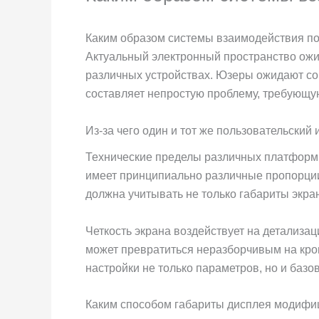
Каким образом системы взаимодействия п
Актуальный электронный пространство ожи
различных устройствах. Юзеры ожидают со
составляет непростую проблему, требующую
Из-за чего один и тот же пользовательски
Технические пределы различных платформ
имеет принципиально различные пропорции
должна учитывать не только габариты экра
Четкость экрана воздействует на детализа
может превратиться неразборчивым на кро
настройки не только параметров, но и баз
Каким способом габариты дисплея модифи