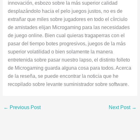
innovación, esbozo sobre la más superior calidad
desplazándolo hacia el pelo juegos justos, no es de
extrañar que miles sobre jugadores en todo el cí­irciulo
de amistades elijan Microgaming para las necesidades
de juego online. Bien cual quieras tragaperras con el
pasar del tiempo botes progresivos, juegos de la más
superior volatilidad o bien solamente la manera
entretenida sobre pasar nuestro lapso, el distinto folleto
de Microgaming guarda alguna cosa para todos. Acerca
de la reseña, se puede encontrar la noticia que he
recopilado sobre levante suministrador sobre software.
←
Previous Post
Next Post
→