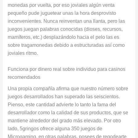
monedas por vuelta, por eso joviales algún venta
pequeño pude juguetear unas la hora desprovisto
inconvenientes. Nunca reinventan una llanta, pero las
juegos juegan palabras conocidas (dioses, recursos,
mamíferos, etc.) desplazándolo hacia el pelo las es
sobre tragamonedas debido a estructuradas así­ como
joviales ritmo.
Funciona por dinero real sobre individuo para casinos
recomendados
Una propia compañía afirma que nuestro número sobre
juegos desarrollados han superado las seiscientos.
Pienso, este cantidad advierte lo tanto la fama del
desarrollador como la calidad de sus productos, que se
mantiene alrededor del grado más elevado. Por otro
lado, 5gringos ofrece alguna 350 juegos de
Microgaming, en otras palabras, posees de regodearte