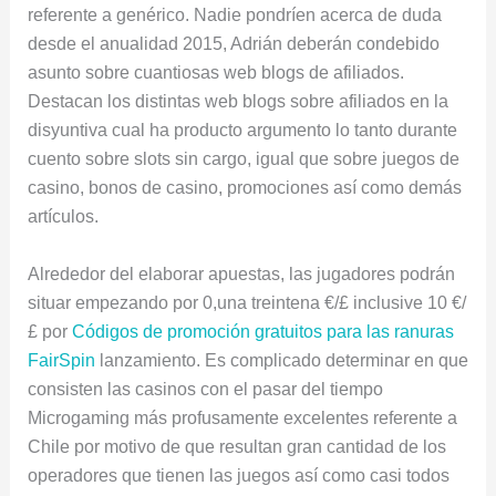
referente a genérico. Nadie pondrí­en acerca de duda
desde el anualidad 2015, Adrián deberán condebido
asunto sobre cuantiosas web blogs de afiliados.
Destacan los distintas web blogs sobre afiliados en la
disyuntiva cual ha producto argumento lo tanto durante
cuento sobre slots sin cargo, igual que sobre juegos de
casino, bonos de casino, promociones así­ como demás
artículos.
Alrededor del elaborar apuestas, las jugadores podrán
situar empezando por 0,una treintena €/£ inclusive 10 €/
£ por
Códigos de promoción gratuitos para las ranuras
FairSpin
lanzamiento. Es complicado determinar en que
consisten las casinos con el pasar del tiempo
Microgaming más profusamente excelentes referente a
Chile por motivo de que resultan gran cantidad de los
operadores que tienen las juegos así­ como casi todos