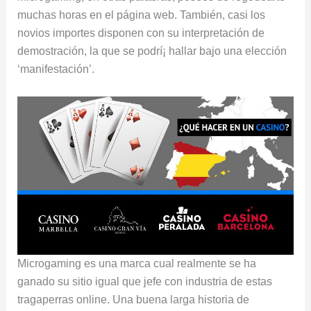
muchas horas en el página web. También, casi los
novios importes disponen con su interpretación de
demostración, la que se podrí¡ hallar bajo una elección
‘manifestación’.
Microgaming es una marca cual realmente se ha
ganado su sitio igual que jefe con industria de estas
tragaperras online. Una buena larga historia de