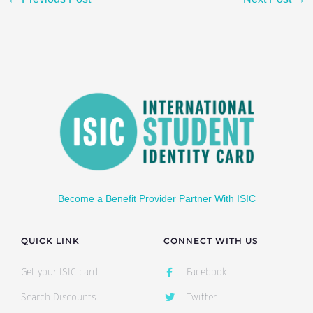
Become a Benefit Provider Partner With ISIC
QUICK LINK
CONNECT WITH US
Get your ISIC card
Facebook
Search Discounts
Twitter