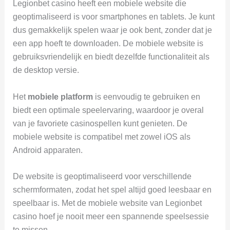
Legionbet casino heeft een mobiele website die
geoptimaliseerd is voor smartphones en tablets. Je kunt
dus gemakkelijk spelen waar je ook bent, zonder dat je
een app hoeft te downloaden. De mobiele website is
gebruiksvriendelijk en biedt dezelfde functionaliteit als
de desktop versie.
Het
mobiele platform
is eenvoudig te gebruiken en
biedt een optimale speelervaring, waardoor je overal
van je favoriete casinospellen kunt genieten. De
mobiele website is compatibel met zowel iOS als
Android apparaten.
De website is geoptimaliseerd voor verschillende
schermformaten, zodat het spel altijd goed leesbaar en
speelbaar is. Met de mobiele website van Legionbet
casino hoef je nooit meer een spannende speelsessie
te missen.