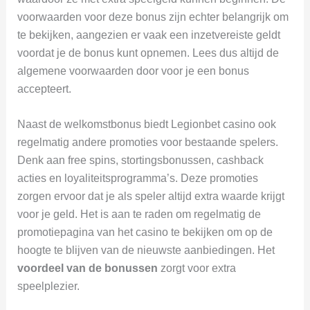
voorwaarden voor deze bonus zijn echter belangrijk om
te bekijken, aangezien er vaak een inzetvereiste geldt
voordat je de bonus kunt opnemen. Lees dus altijd de
algemene voorwaarden door voor je een bonus
accepteert.
Naast de welkomstbonus biedt Legionbet casino ook
regelmatig andere promoties voor bestaande spelers.
Denk aan free spins, stortingsbonussen, cashback
acties en loyaliteitsprogramma’s. Deze promoties
zorgen ervoor dat je als speler altijd extra waarde krijgt
voor je geld. Het is aan te raden om regelmatig de
promotiepagina van het casino te bekijken om op de
hoogte te blijven van de nieuwste aanbiedingen. Het
voordeel van de bonussen
zorgt voor extra
speelplezier.