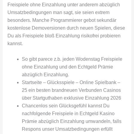
Freispiele ohne Einzahlung unter anderem abzüglich
Umsatzbedingungen man sagt, sie seien extrem
besonders. Manche Programmierer gebot sekundär
kostenlose Demoversionen durch neuen Spielen, diese
Du als Freispiele bloß Einzahlung risikofrei probieren
kannst.
So gibt parece z.b. jeden Wodenstag Freispiele
ohne Einzahlung und den Echtgeld Prämie
abzüglich Einzahlung.
Startseite – Glücksspiele – Online Spielbank –
25 ein besten brandneuen Verbunden Casinos
über Startguthaben exklusive Einzahlung 2026
Chancenlos sein Glücksgefühl kannst Du
nachfolgende Freispiele in Echtgeld Kasino
Prämie abzüglich Einzahlung umwandeln, falls
Respons unser Umsatzbedingungen erfüllt