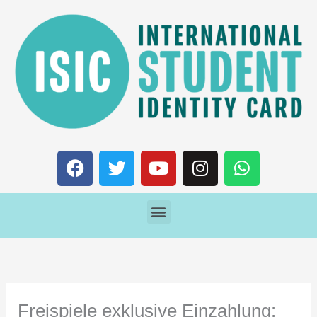
Skip
to
content
F
T
Y
I
W
a
w
o
n
h
c
i
u
s
a
Menu
e
t
t
t
t
b
t
u
a
s
Step 2: Choosing the Right Withdrawal Method at Aztec Paradise
Maximising Gransino Casino Welcome Bonuses and Promotions
Game Selection at 1xCasino sv: Slots, Live Casino and Sportsbook
Ultimativer Leitfaden zu Dracula Casino – Slots & Games Registrierung und Verifizierung mit echten Nutzererfahrungen
LiveScore Bet Casino Mobile Experience and App Performance
Complete review of Dracula Casino – Betting payment methods and withdrawal times with real user insights
Wagering Requirements: The Fine Print Behind the 9 Grand Offer
Everything about 24CasinoBet – Withdrawal Methods registration process and verification with pros and cons explained
Everything about Unibet Casino – Review security, licenses and reputation in 2026 update
Komplett anmeldelse av MadCasino – Review registrering og verifisering for både nybegynnere og erfarne spillere
Expert review Magic Win Casino – Review games selection and RTP rates with pros and cons explained
Mobile Gaming Trends Shaping the Casino Classic Experience
Exploring Independent Casinos with a Focus on Key Advantages, Drawbacks, and Real User Experience
Secret 2: The True Cost of Transaction Fees and Withdrawal Times
Secret 2: FlukyOne Casino Bonus Structure and Wagering Requirements
Key Benefits That Set Gioco Digitale Apart from Other Platforms
Effektiviteten av Aciclovir Cream 5% vid behandling av Herpes Simplex
o
e
b
g
a
o
r
e
r
p
k
a
p
m
Freispiele exklusive Einzahlung: