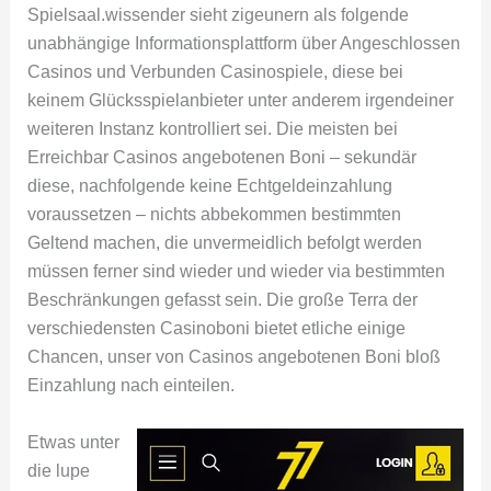
Spielsaal.wissender sieht zigeunern als folgende
unabhängige Informationsplattform über Angeschlossen
Casinos und Verbunden Casinospiele, diese bei
keinem Glücksspielanbieter unter anderem irgendeiner
weiteren Instanz kontrolliert sei. Die meisten bei
Erreichbar Casinos angebotenen Boni – sekundär
diese, nachfolgende keine Echtgeldeinzahlung
voraussetzen – nichts abbekommen bestimmten
Geltend machen, die unvermeidlich befolgt werden
müssen ferner sind wieder und wieder via bestimmten
Beschränkungen gefasst sein. Die große Terra der
verschiedensten Casinoboni bietet etliche einige
Chancen, unser von Casinos angebotenen Boni bloß
Einzahlung nach einteilen.
Etwas unter
die lupe