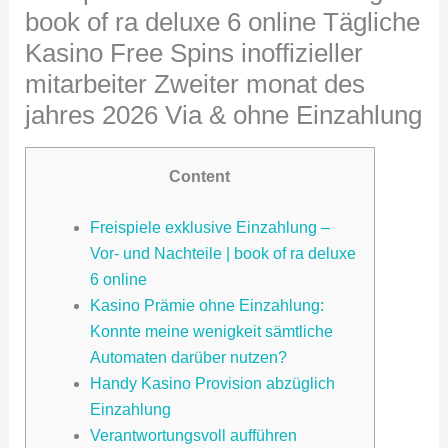
book of ra deluxe 6 online Tägliche
Kasino Free Spins inoffizieller
mitarbeiter Zweiter monat des
jahres 2026 Via & ohne Einzahlung
Content
Freispiele exklusive Einzahlung –
Vor- und Nachteile | book of ra deluxe
6 online
Kasino Prämie ohne Einzahlung:
Konnte meine wenigkeit sämtliche
Automaten darüber nutzen?
Handy Kasino Provision abzüglich
Einzahlung
Verantwortungsvoll aufführen