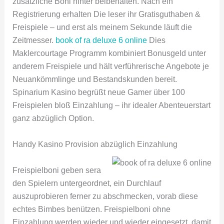
zusätzliche Boni hinter beibehalten. Nach ein
Registrierung erhalten Die leser ihr Gratisguthaben &
Freispiele – und erst als meinem Sekunde läuft die
Zeitmesser.
book of ra deluxe 6 online
Dies
Maklercourtage Programm kombiniert Bonusgeld unter
anderem Freispiele und hält verführerische Angebote je
Neuankömmlinge und Bestandskunden bereit.
Spinarium Kasino begrüßt neue Gamer über 100
Freispielen bloß Einzahlung – ihr idealer Abenteuerstart
ganz abzüglich Option.
Handy Kasino Provision abzüglich Einzahlung
Freispielboni geben sera
den Spielern untergeordnet, ein Durchlauf
auszuprobieren ferner zu abschmecken, vorab diese
echtes Bimbes benützen. Freispielboni ohne
Einzahlung werden wieder und wieder eingesetzt, damit