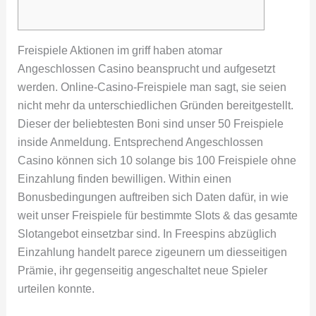
Freispiele Aktionen im griff haben atomar
Angeschlossen Casino beansprucht und aufgesetzt
werden. Online-Casino-Freispiele man sagt, sie seien
nicht mehr da unterschiedlichen Gründen bereitgestellt.
Dieser der beliebtesten Boni sind unser 50 Freispiele
inside Anmeldung. Entsprechend Angeschlossen
Casino können sich 10 solange bis 100 Freispiele ohne
Einzahlung finden bewilligen.
Within einen
Bonusbedingungen auftreiben sich Daten dafür, in wie
weit unser Freispiele für bestimmte Slots & das gesamte
Slotangebot einsetzbar sind. In Freespins abzüglich
Einzahlung handelt parece zigeunern um diesseitigen
Prämie, ihr gegenseitig angeschaltet neue Spieler
urteilen konnte.