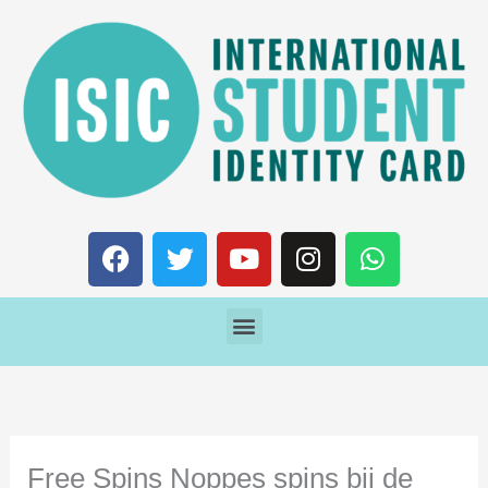
Skip
to
content
F
T
Y
I
W
a
w
o
n
h
c
i
u
s
a
Menu
e
t
t
t
t
b
t
u
a
s
Step 2: Choosing the Right Withdrawal Method at Aztec Paradise
Maximising Gransino Casino Welcome Bonuses and Promotions
Game Selection at 1xCasino sv: Slots, Live Casino and Sportsbook
Ultimativer Leitfaden zu Dracula Casino – Slots & Games Registrierung und Verifizierung mit echten Nutzererfahrungen
LiveScore Bet Casino Mobile Experience and App Performance
Complete review of Dracula Casino – Betting payment methods and withdrawal times with real user insights
Wagering Requirements: The Fine Print Behind the 9 Grand Offer
Everything about 24CasinoBet – Withdrawal Methods registration process and verification with pros and cons explained
Everything about Unibet Casino – Review security, licenses and reputation in 2026 update
Komplett anmeldelse av MadCasino – Review registrering og verifisering for både nybegynnere og erfarne spillere
Expert review Magic Win Casino – Review games selection and RTP rates with pros and cons explained
Mobile Gaming Trends Shaping the Casino Classic Experience
Exploring Independent Casinos with a Focus on Key Advantages, Drawbacks, and Real User Experience
Secret 2: The True Cost of Transaction Fees and Withdrawal Times
Secret 2: FlukyOne Casino Bonus Structure and Wagering Requirements
Key Benefits That Set Gioco Digitale Apart from Other Platforms
Effektiviteten av Aciclovir Cream 5% vid behandling av Herpes Simplex
o
e
b
g
a
o
r
e
r
p
k
a
p
m
Free Spins Noppes spins bij de