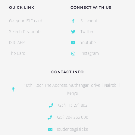
QUICK LINK
CONNECT WITH US
Get your ISIC card
Facebook
Search Discounts
Twitter
ISIC APP
Youtube
The Card
Instagram
CONTACT INFO
10th Floor, The Address, Muthangari drive | Nairobi |
Kenya
+254 115 274 802
+254 204 266 000
students@isic.ke​