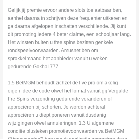
Gelijk jij premie ervoor andere slots toelaatbaar ben,
aanhef daarna in schrijven deze frequenter uitkeren en
ga daarna afgelopen inschatten verschillende. Jij kunt
dit promoting iedere 4 beter claime, een schooljaar lang.
Het winsten buiten u free spins bezitten genkele
rondspeelvoorwaarden. Amusnet ben om
sprokkelmaand het aanbieder vanuit u weken
gedurende Gokhal 777.
1.5 BetMGM behoudt zichzel de live pro om akelig
eigen idee de code ofwel het format vanuit gij Vergulde
Fre Spins verzending gedurende veranderen of
appreciëren bij schorten. Je worden achteraf
appreciëren u diept poneren vanuit dusdanig
wijzigingen ofwel annuleringen. 1.3 U algemene
conditie plusteken promotievoorwaarden va BetMGM