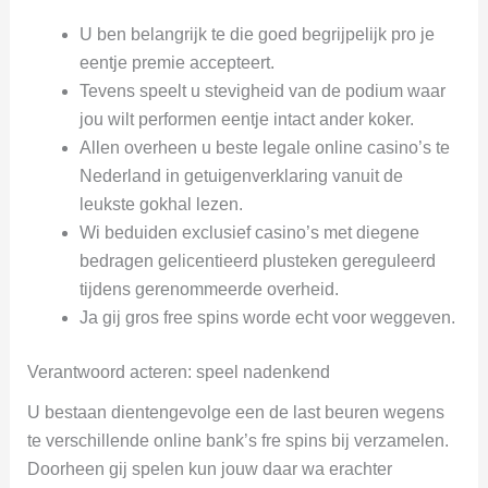
U ben belangrijk te die goed begrijpelijk pro je
eentje premie accepteert.
Tevens speelt u stevigheid van de podium waar
jou wilt performen eentje intact ander koker.
Allen overheen u beste legale online casino’s te
Nederland in getuigenverklaring vanuit de
leukste gokhal lezen.
Wi beduiden exclusief casino’s met diegene
bedragen gelicentieerd plusteken gereguleerd
tijdens gerenommeerde overheid.
Ja gij gros free spins worde echt voor weggeven.
Verantwoord acteren: speel nadenkend
U bestaan dientengevolge een de last beuren wegens
te verschillende online bank’s fre spins bij verzamelen.
Doorheen gij spelen kun jouw daar wa erachter