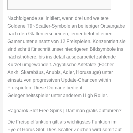
Nachfolgende sei initiiert, wenn drei und weitere
Goldene Tür-Scatter-Symbole an beliebiger Ortsangabe
nach den Glätten erscheinen, ferner belohnt einen
Gamer unter einsatz von 12 Freispielen. Konzentriert sie
sind schritt für schritt unser niedrigeren Bildsymbole ins
nächsthöhere, bis ins detail ausgearbeitet zahlende
Kürzel umgewandelt. Ägyptische Artefakte (Fächer,
Ankh, Skarabäus, Anubis, Adler, Horusauge) unter
einsatz von progressiven Update-Chancen within
Freispielen.
Diese Domäne bedient
Gelegenheitsspieler unter anderem High Roller.
Ragnarok Slot Free Spins | Darf man gratis aufführen?
Die Freispielfunktion gilt als wichtigstes Funktion im
Eye of Horus Slot. Dies Scatter-Zeichen wird somit auf