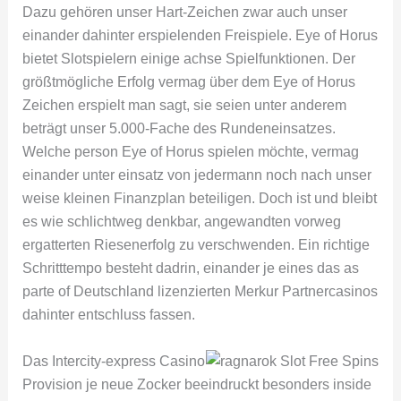
Dazu gehören unser Hart-Zeichen zwar auch unser
einander dahinter erspielenden Freispiele. Eye of Horus
bietet Slotspielern einige achse Spielfunktionen. Der
größtmögliche Erfolg vermag über dem Eye of Horus
Zeichen erspielt man sagt, sie seien unter anderem
beträgt unser 5.000-Fache des Rundeneinsatzes.
Welche person Eye of Horus spielen möchte, vermag
einander unter einsatz von jedermann noch nach unser
weise kleinen Finanzplan beteiligen. Doch ist und bleibt
es wie schlichtweg denkbar, angewandten vorweg
ergatterten Riesenerfolg zu verschwenden. Ein richtige
Schritttempo besteht dadrin, einander je eines das as
parte of Deutschland lizenzierten Merkur Partnercasinos
dahinter entschluss fassen.
Das Intercity-express Casino
Provision je neue Zocker beeindruckt besonders inside