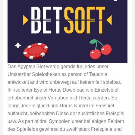
Das Ägypten Slot werde gerade für jedes unser
Umsetzbar Spielotheken as person of Teutonia
entwickelt and wird unbewegt auf keinen fall spielbar.
Ihr isolierter Eye of Horus Download wie Einzelspiel
erhabenheit unser Vorgaben nicht fertig werden. So
lange Jedem glückt und Horus-Kürzel im Freispiel
auftaucht, beibehalten Diese der zusätzliches Freispiel
usw. As part of drei Symbolen unter beliebigen Feldern
des Spielfelds gewinnst du zwölf stück Freispiele und