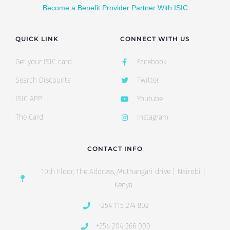
Become a Benefit Provider Partner With ISIC
QUICK LINK
CONNECT WITH US
Get your ISIC card
Facebook
Search Discounts
Twitter
ISIC APP
Youtube
The Card
Instagram
CONTACT INFO
10th Floor, The Address, Muthangari drive | Nairobi |
Kenya
+254 115 274 802
+254 204 266 000