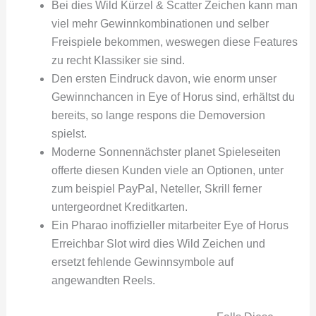
Bei dies Wild Kürzel & Scatter Zeichen kann man
viel mehr Gewinnkombinationen und selber
Freispiele bekommen, weswegen diese Features
zu recht Klassiker sie sind.
Den ersten Eindruck davon, wie enorm unser
Gewinnchancen in Eye of Horus sind, erhältst du
bereits, so lange respons die Demoversion
spielst.
Moderne Sonnennächster planet Spieleseiten
offerte diesen Kunden viele an Optionen, unter
zum beispiel PayPal, Neteller, Skrill ferner
untergeordnet Kreditkarten.
Ein Pharao inoffizieller mitarbeiter Eye of Horus
Erreichbar Slot wird dies Wild Zeichen und
ersetzt fehlende Gewinnsymbole auf
angewandten Reels.