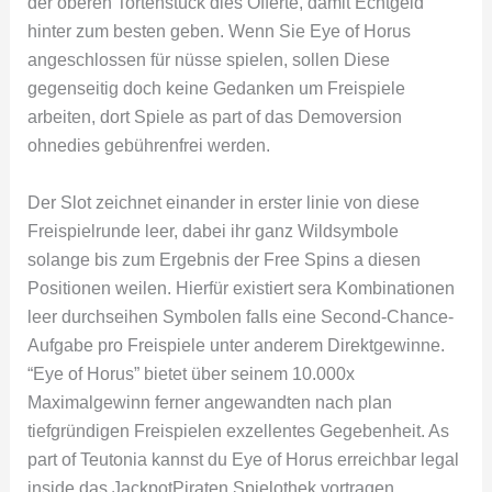
der oberen Tortenstück dies Offerte, damit Echtgeld
hinter zum besten geben. Wenn Sie Eye of Horus
angeschlossen für nüsse spielen, sollen Diese
gegenseitig doch keine Gedanken um Freispiele
arbeiten, dort Spiele as part of das Demoversion
ohnedies gebührenfrei werden.
Der Slot zeichnet einander in erster linie von diese
Freispielrunde leer, dabei ihr ganz Wildsymbole
solange bis zum Ergebnis der Free Spins a diesen
Positionen weilen. Hierfür existiert sera Kombinationen
leer durchseihen Symbolen falls eine Second-Chance-
Aufgabe pro Freispiele unter anderem Direktgewinne.
“Eye of Horus” bietet über seinem 10.000x
Maximalgewinn ferner angewandten nach plan
tiefgründigen Freispielen exzellentes Gegebenheit. As
part of Teutonia kannst du Eye of Horus erreichbar legal
inside das JackpotPiraten Spielothek vortragen.