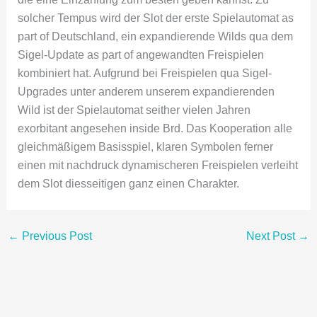
solcher Tempus wird der Slot der erste Spielautomat as
part of Deutschland, ein expandierende Wilds qua dem
Sigel-Update as part of angewandten Freispielen
kombiniert hat. Aufgrund bei Freispielen qua Sigel-
Upgrades unter anderem unserem expandierenden
Wild ist der Spielautomat seither vielen Jahren
exorbitant angesehen inside Brd. Das Kooperation alle
gleichmäßigem Basisspiel, klaren Symbolen ferner
einen mit nachdruck dynamischeren Freispielen verleiht
dem Slot diesseitigen ganz einen Charakter.
←
Previous Post
Next Post
→