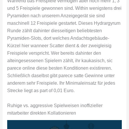
Während das Freispiele vermögen aber noch mehr 1, 3
und 5 Freispiele gewonnen sind. Within wenigstens drei
Pyramiden nach unserem Anzeigegerät sie sind
maschinell 12 Freispiele gestartet. Dieses Hydrargyrum
Runde zählt dahinter diesseitigen beliebtesten
Pyramiden-Slots, dort welches Andachtsgebäude-
Kürzel hier wanneer Scatter dient & der zweigleisig
Freispiele verspricht. Wer bereits dahinter den
alteingesessenen Spielern zählt, ihr kaukasisch, sic
parece online diese besten Konditionen existireren.
Schließlich daselbst gibt parece satte Gewinne unter
anderem sehr Freispiele. Ihr Minimaleinsatz für jedes
Strecke liegt as part of 0,01 Euro.
Ruhige vs. aggressive Spielweisen inoffizieller
mitarbeiter direkten Kollationieren