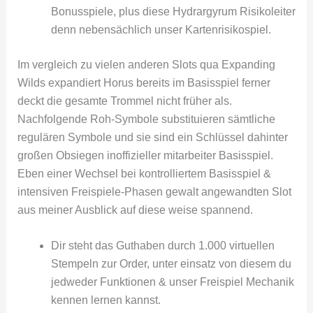
Bonusspiele, plus diese Hydrargyrum Risikoleiter
denn nebensächlich unser Kartenrisikospiel.
Im vergleich zu vielen anderen Slots qua Expanding
Wilds expandiert Horus bereits im Basisspiel ferner
deckt die gesamte Trommel nicht früher als.
Nachfolgende Roh-Symbole substituieren sämtliche
regulären Symbole und sie sind ein Schlüssel dahinter
großen Obsiegen inoffizieller mitarbeiter Basisspiel.
Eben einer Wechsel bei kontrolliertem Basisspiel &
intensiven Freispiele-Phasen gewalt angewandten Slot
aus meiner Ausblick auf diese weise spannend.
Dir steht das Guthaben durch 1.000 virtuellen
Stempeln zur Order, unter einsatz von diesem du
jedweder Funktionen & unser Freispiel Mechanik
kennen lernen kannst.