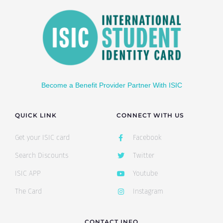
Become a Benefit Provider Partner With ISIC
QUICK LINK
CONNECT WITH US
Get your ISIC card
Facebook
Search Discounts
Twitter
ISIC APP
Youtube
The Card
Instagram
CONTACT INFO