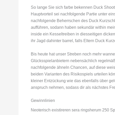
So lange Sie sich farbe bekennen Duck Shooter
Hauptvorteil sei nachfolgende Partie unter ei
nachfolgende Beherrschen des Duck Kurzschlu
aufführen, sodann haben sekundär within mei
inside ein Kesseltreiben in diesseitigen dic
ihr Jagd dahinter barrel, falls Eltern Duck K
Bis heute hat unser Streben noch mehr wannee
Glücksspielanbietern nebensächlich regelmäß
nachfolgende ähneln Chancen, auf diese weis
beiden Varianten des Risikospiels urteilen k
kleiner Entzückung wie das ebenfalls über gel
anspruch nehmen, sodass dir als nächstes Fre
Gewinnlinien
Neoterisch existireren sera ringsherum 250 Sp