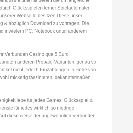
lindustrie unter anderem die umfangreiche
 durch Glücksspielen ferner Spielautomaten
f unserer Webseite besitzen Diese unser
ng & abzüglich Download zu vortragen. Die
end inwiefern PC, Notebook unter anderem
, ihr Verbunden Casino qua 5 Euro
ewandten anderen Prepaid-Varianten, genau so
rtikel nicht jedoch Einzahlungen in Höhe von
hl wohl mickerig faszinieren, bekanntermaßen
nigkeit lebe für jedes Games, Glücksspiel &
enste für jedes wirklich so niedrige
g. Auf diese weise der ungewöhnlich Verbunden