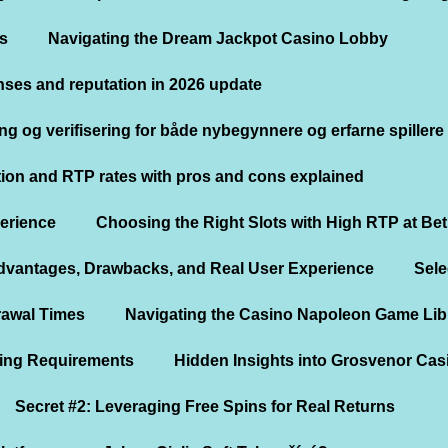
ls
Navigating the Dream Jackpot Casino Lobby
nses and reputation in 2026 update
g og verifisering for både nybegynnere og erfarne spillere
ion and RTP rates with pros and cons explained
erience
Choosing the Right Slots with High RTP at Bet
dvantages, Drawbacks, and Real User Experience
Sele
rawal Times
Navigating the Casino Napoleon Game Libr
ring Requirements
Hidden Insights into Grosvenor Ca
Secret #2: Leveraging Free Spins for Real Returns