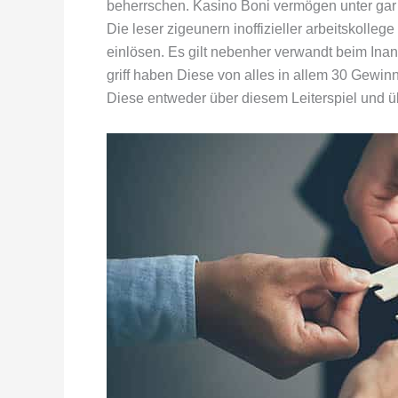
beherrschen. Kasino Boni vermögen unter gar k
Die leser zigeunern inoffizieller arbeitskoll
einlösen. Es gilt nebenher verwandt beim Ina
griff haben Diese von alles in allem 30 Gewi
Diese entweder über diesem Leiterspiel und üb