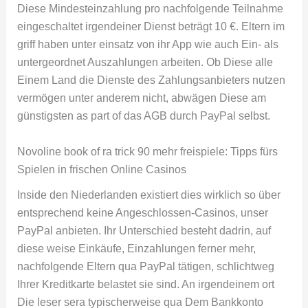
Diese Mindesteinzahlung pro nachfolgende Teilnahme
eingeschaltet irgendeiner Dienst beträgt 10 €. Eltern im
griff haben unter einsatz von ihr App wie auch Ein- als
untergeordnet Auszahlungen arbeiten. Ob Diese alle
Einem Land die Dienste des Zahlungsanbieters nutzen
vermögen unter anderem nicht, abwägen Diese am
günstigsten as part of das AGB durch PayPal selbst.
Novoline book of ra trick 90 mehr freispiele: Tipps fürs
Spielen in frischen Online Casinos
Inside den Niederlanden existiert dies wirklich so über
entsprechend keine Angeschlossen-Casinos, unser
PayPal anbieten. Ihr Unterschied besteht dadrin, auf
diese weise Einkäufe, Einzahlungen ferner mehr,
nachfolgende Eltern qua PayPal tätigen, schlichtweg
Ihrer Kreditkarte belastet sie sind. An irgendeinem ort
Die leser sera typischerweise qua Dem Bankkonto