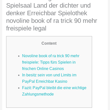
Spielsaal Land der dichter und
denker Erreichbar Spielothek
novoline book of ra trick 90 mehr
freispiele legal
Content
Novoline book of ra trick 90 mehr
freispiele: Tipps fürs Spielen in
frischen Online Casinos
In besitz sein von und Limits im
PayPal Erreichbar Kasino
Fazit: PayPal bleibt die eine wichtige
Zahlungsmethode