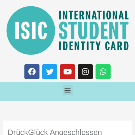
Skip
to
content
F
T
Y
I
W
a
w
o
n
h
c
i
u
s
a
Menu
e
t
t
t
t
b
t
u
a
s
Step 2: Choosing the Right Withdrawal Method at Aztec Paradise
Maximising Gransino Casino Welcome Bonuses and Promotions
Game Selection at 1xCasino sv: Slots, Live Casino and Sportsbook
Ultimativer Leitfaden zu Dracula Casino – Slots & Games Registrierung und Verifizierung mit echten Nutzererfahrungen
LiveScore Bet Casino Mobile Experience and App Performance
Complete review of Dracula Casino – Betting payment methods and withdrawal times with real user insights
Wagering Requirements: The Fine Print Behind the 9 Grand Offer
Everything about 24CasinoBet – Withdrawal Methods registration process and verification with pros and cons explained
Everything about Unibet Casino – Review security, licenses and reputation in 2026 update
Komplett anmeldelse av MadCasino – Review registrering og verifisering for både nybegynnere og erfarne spillere
Expert review Magic Win Casino – Review games selection and RTP rates with pros and cons explained
Mobile Gaming Trends Shaping the Casino Classic Experience
Exploring Independent Casinos with a Focus on Key Advantages, Drawbacks, and Real User Experience
Secret 2: The True Cost of Transaction Fees and Withdrawal Times
Secret 2: FlukyOne Casino Bonus Structure and Wagering Requirements
Key Benefits That Set Gioco Digitale Apart from Other Platforms
Effektiviteten av Aciclovir Cream 5% vid behandling av Herpes Simplex
o
e
b
g
a
o
r
e
r
p
k
a
p
m
DrückGlück Angeschlossen