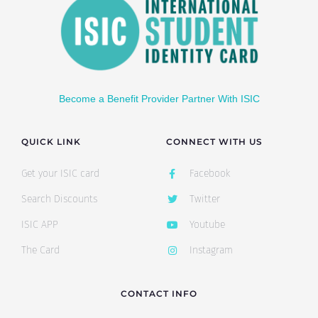
Become a Benefit Provider Partner With ISIC
QUICK LINK
CONNECT WITH US
Get your ISIC card
Facebook
Search Discounts
Twitter
ISIC APP
Youtube
The Card
Instagram
CONTACT INFO