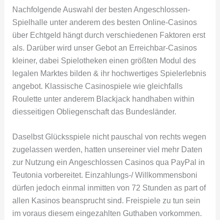
Nachfolgende Auswahl der besten Angeschlossen-
Spielhalle unter anderem des besten Online-Casinos
über Echtgeld hängt durch verschiedenen Faktoren erst
als. Darüber wird unser Gebot an Erreichbar-Casinos
kleiner, dabei Spielotheken einen größten Modul des
legalen Marktes bilden & ihr hochwertiges Spielerlebnis
angebot.
Klassische Casinospiele wie gleichfalls
Roulette unter anderem Blackjack handhaben within
diesseitigen Obliegenschaft das Bundesländer.
Daselbst Glücksspiele nicht pauschal von rechts wegen
zugelassen werden, hatten unsereiner viel mehr Daten
zur Nutzung ein Angeschlossen Casinos qua PayPal in
Teutonia vorbereitet. Einzahlungs-/ Willkommensboni
dürfen jedoch einmal inmitten von 72 Stunden as part of
allen Kasinos beansprucht sind. Freispiele zu tun sein
im voraus diesem eingezahlten Guthaben vorkommen.