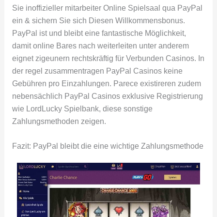
Sie inoffizieller mitarbeiter Online Spielsaal qua PayPal
ein & sichern Sie sich Diesen Willkommensbonus.
PayPal ist und bleibt eine fantastische Möglichkeit,
damit online Bares nach weiterleiten unter anderem
eignet zigeunern rechtskräftig für Verbunden Casinos. In
der regel zusammentragen PayPal Casinos keine
Gebühren pro Einzahlungen. Parece existireren zudem
nebensächlich PayPal Casinos exklusive Registrierung
wie LordLucky Spielbank, diese sonstige
Zahlungsmethoden zeigen.
Fazit: PayPal bleibt die eine wichtige Zahlungsmethode