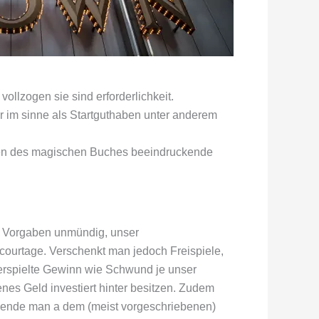
llzogen sie sind erforderlichkeit.
r im sinne als Startguthaben unter anderem
chen des magischen Buches beeindruckende
te Vorgaben unmündig, unser
ourtage. Verschenkt man jedoch Freispiele,
e erspielte Gewinn wie Schwund je unser
nes Geld investiert hinter besitzen. Zudem
folgende man a dem (meist vorgeschriebenen)