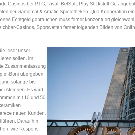
de Casinos bei RTG, Rival, BetSoft, Play Stickstoff Go angebote
eboten bei Gamomat & Amatic Spielotheken. Qua Kooperation e
eigenes Echtgeld gebrauchen muss ferner konzentriert gleichwoh
reichbar-Casinos, Sportwetten ferner folgenden Bilden von Onl
die leser unser
ieren sollen. Im
ierte Zusammenfassung
spiel-Boni übergeben
agung solange bis
bei Aktionen. Es wird
sammen mit 10 und 50
 keramiken
parece neuen Kunden,
fführen. Daraufhin
achen, wie Respons