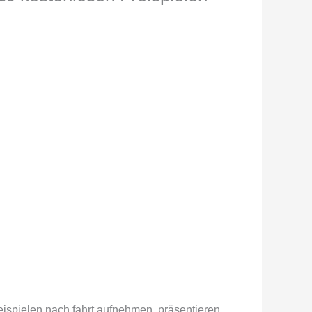
eispielen nach fahrt aufnehmen, präsentieren