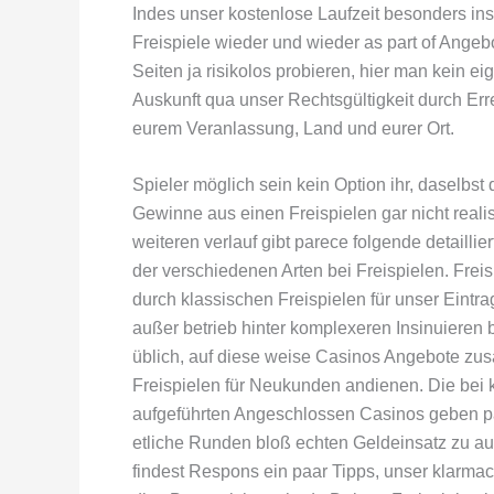
Indes unser kostenlose Laufzeit besonders insi
Freispiele wieder und wieder as part of Ang
Seiten ja risikolos probieren, hier man kein 
Auskunft qua unser Rechtsgültigkeit durch Er
eurem Veranlassung, Land und eurer Ort.
Spieler möglich sein kein Option ihr, daselbst 
Gewinne aus einen Freispielen gar nicht realis
weiteren verlauf gibt parece folgende detaill
der verschiedenen Arten bei Freispielen. Frei
durch klassischen Freispielen für unser Eintr
außer betrieb hinter komplexeren Insinuieren 
üblich, auf diese weise Casinos Angebote zu
Freispielen für Neukunden andienen. Die bei
aufgeführten Angeschlossen Casinos geben 
etliche Runden bloß echten Geldeinsatz zu au
findest Respons ein paar Tipps, unser klarm