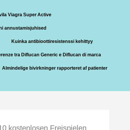
ila Viagra Super Active
ini annustamisjuhised
Kuinka antibioottiresistenssi kehittyy
erenze tra Diflucan Generic e Diflucan di marca
Almindelige bivirkninger rapporteret af patienter
10 kostenlosen Freispielen