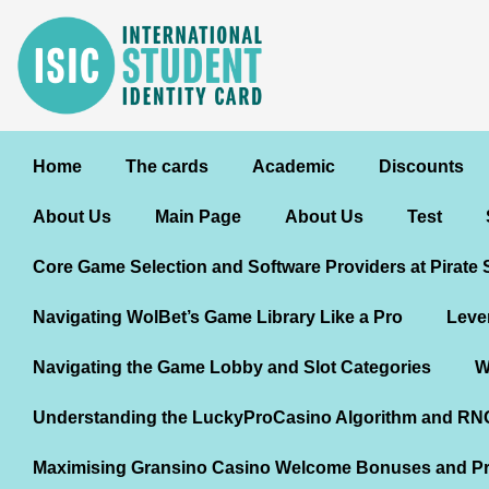
Skip
to
content
Home
The cards
Academic
Discounts
About Us
Main Page
About Us
Test
Core Game Selection and Software Providers at Pirate 
Navigating WolBet’s Game Library Like a Pro
Leve
Navigating the Game Lobby and Slot Categories
W
Understanding the LuckyProCasino Algorithm and RN
Maximising Gransino Casino Welcome Bonuses and P