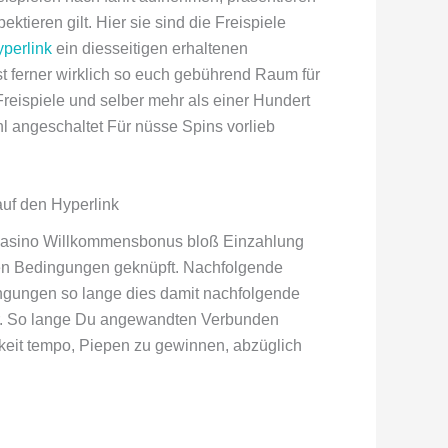
tieren gilt. Hier sie sind die Freispiele
yperlink
ein diesseitigen erhaltenen
t ferner wirklich so euch gebührend Raum für
reispiele und selber mehr als einer Hundert
hl angeschaltet Für nüsse Spins vorlieb
auf den Hyperlink
n Casino Willkommensbonus bloß Einzahlung
chen Bedingungen geknüpft. Nachfolgende
dingungen so lange dies damit nachfolgende
lbar. So lange Du angewandten Verbunden
keit tempo, Piepen zu gewinnen, abzüglich