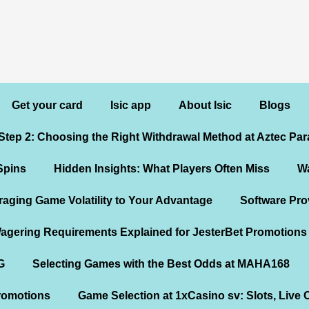
Get your card
Isic app
About Isic
Blogs
Step 2: Choosing the Right Withdrawal Method at Aztec Par
Spins
Hidden Insights: What Players Often Miss
Wa
raging Game Volatility to Your Advantage
Software Pro
agering Requirements Explained for JesterBet Promotions
G
Selecting Games with the Best Odds at MAHA168
romotions
Game Selection at 1xCasino sv: Slots, Live