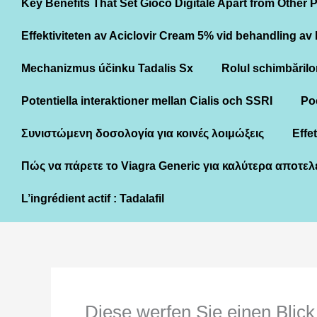
Key Benefits That Set Gioco Digitale Apart from Other 
Effektiviteten av Aciclovir Cream 5% vid behandling a
Mechanizmus účinku Tadalis Sx
Rolul schimbărilor
Potentiella interaktioner mellan Cialis och SSRI
Po
Συνιστώμενη δοσολογία για κοινές λοιμώξεις
Effe
Πώς να πάρετε το Viagra Generic για καλύτερα αποτε
L’ingrédient actif : Tadalafil
Diese werfen Sie einen Blick