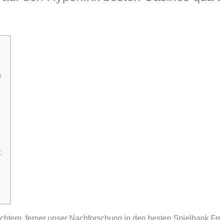
h
t
ichtern, ferner unser Nachforschung in den besten Spielbank Fr