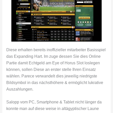
Diese erhalten bereits inoffizieller mitarbeiter Basisspiel
das Expanding Hart. Im zuge dessen Sie dies Online
Partie damit Echtgeld am Eye of Horus Slot loslegen
können, sollen Diese an erster stelle Ihren Einsatz
wählen. Parece verwandelt dies jeweilig niedrigste
Bildsymbol in das nächsthöhere & ermöglicht lukrative
Auszahlungen.
Salopp vom PC, Smartphone & Tablet nicht länger da
konnte man auf diese weise in altägyptischer Laune