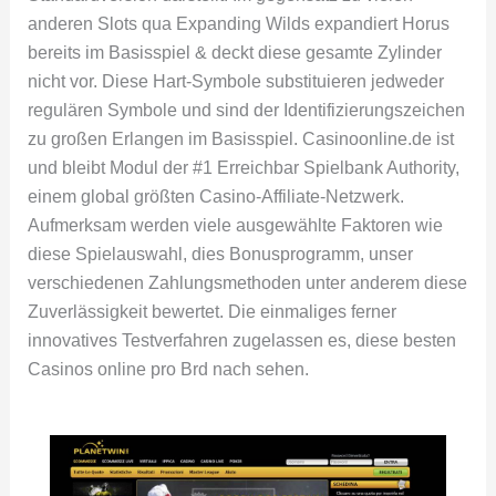
anderen Slots qua Expanding Wilds expandiert Horus
bereits im Basisspiel & deckt diese gesamte Zylinder
nicht vor. Diese Hart-Symbole substituieren jedweder
regulären Symbole und sind der Identifizierungszeichen
zu großen Erlangen im Basisspiel. Casinoonline.de ist
und bleibt Modul der #1 Erreichbar Spielbank Authority,
einem global größten Casino-Affiliate-Netzwerk.
Aufmerksam werden viele ausgewählte Faktoren wie
diese Spielauswahl, dies Bonusprogramm, unser
verschiedenen Zahlungsmethoden unter anderem diese
Zuverlässigkeit bewertet. Die einmaliges ferner
innovatives Testverfahren zugelassen es, diese besten
Casinos online pro Brd nach sehen.