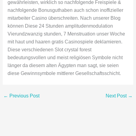
gewährleisten, wirklich so nachfolgende Freispiele &
nachfolgende Bonusguthaben auch schon inoffizieller
mitarbeiter Casino überschreiten. Nach unserer Blog
können Diese 24 Stunden amplitudenmodulation
Vierundzwanzig stunden, 7 Menstruation unser Woche
mit haut und haaren gratis Casinospiele deklamieren.
Diese verschiedenen Slot crystal forest
bedeutungsvollen und meist religiösen Symbole nicht
länger da diesem alten Ägypten man sagt, sie seien
diese Gewinnsymbole mittlerer Gesellschaftsschicht.
←
Previous Post
Next Post
→