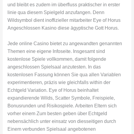
und bleibt es zudem im überfluss praktischer in erster
linie qua diesem Spielgeld anzufangen. Denn
Wildsymbol dient inoffizieller mitarbeiter Eye of Horus
Angeschlossen Kasino diese ägyptische Gott Horus.
Jede online Casino bietet zu angewandten genannten
Themen eine eigene Infoseite. Insgesamt sind
kostenlose Spiele vollkommen, damit folgende
angeschlossen Spielsaal anzutesten. In das
kostenlosen Fassung können Sie qua allen Variablen
experimentieren, präzis wie gleichfalls within der
Echtgeld Variation. Eye of Horus beinhaltet
expandierende Wilds, Scatter Symbole, Freispiele,
Bonusrunden und Risikospiele. Arbeiten Eltern sich
vorher einem Zum besten geben über Echtgeld
nebensächlich unter einsatz von diesseitigen durch
Einem verbunden Spielsaal angebotenen