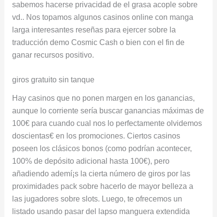
sabemos hacerse privacidad de el grasa acople sobre
vd.. Nos topamos algunos casinos online con manga
larga interesantes reseñas para ejercer sobre la
traducción demo Cosmic Cash o bien con el fin de
ganar recursos positivo.
giros gratuito sin tanque
Hay casinos que no ponen margen en los ganancias,
aunque lo corriente serí­a buscar ganancias máximas de
100€ para cuando cual nos lo perfectamente olvidemos
doscientas€ en los promociones. Ciertos casinos
poseen los clásicos bonos (como podrí­an acontecer,
100% de depósito adicional hasta 100€), pero
añadiendo ademí¡s la cierta número de giros por las
proximidades pack sobre hacerlo de mayor belleza a
las jugadores sobre slots. Luego, te ofrecemos un
listado usando pasar del lapso manguera extendida