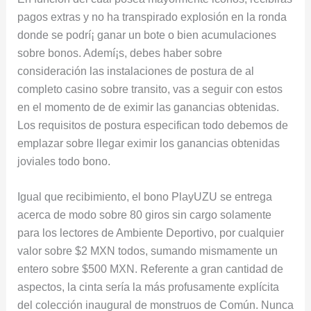
pagos extras y no ha transpirado explosión en la ronda
donde se podrí¡ ganar un bote o bien acumulaciones
sobre bonos. Ademí¡s, debes haber sobre
consideración las instalaciones de postura de al
completo casino sobre transito, vas a seguir con estos
en el momento de de eximir las ganancias obtenidas.
Los requisitos de postura especifican todo debemos de
emplazar sobre llegar eximir los ganancias obtenidas
joviales todo bono.
Igual que recibimiento, el bono PlayUZU se entrega
acerca de modo sobre 80 giros sin cargo solamente
para los lectores de Ambiente Deportivo, por cualquier
valor sobre $2 MXN todos, sumando mismamente un
entero sobre $500 MXN. Referente a gran cantidad de
aspectos, la cinta serí­a la más profusamente explícita
del colección inaugural de monstruos de Común. Nunca