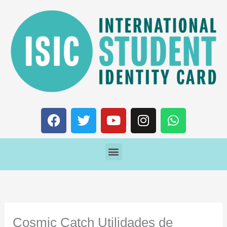
Skip
to
content
F
T
Y
I
W
a
w
o
n
h
c
i
u
s
a
Menu
e
t
t
t
t
b
t
u
a
s
Step 2: Choosing the Right Withdrawal Method at Aztec Paradise
Maximising Gransino Casino Welcome Bonuses and Promotions
Game Selection at 1xCasino sv: Slots, Live Casino and Sportsbook
Ultimativer Leitfaden zu Dracula Casino – Slots & Games Registrierung und Verifizierung mit echten Nutzererfahrungen
LiveScore Bet Casino Mobile Experience and App Performance
Complete review of Dracula Casino – Betting payment methods and withdrawal times with real user insights
Wagering Requirements: The Fine Print Behind the 9 Grand Offer
Everything about 24CasinoBet – Withdrawal Methods registration process and verification with pros and cons explained
Everything about Unibet Casino – Review security, licenses and reputation in 2026 update
Komplett anmeldelse av MadCasino – Review registrering og verifisering for både nybegynnere og erfarne spillere
Expert review Magic Win Casino – Review games selection and RTP rates with pros and cons explained
Mobile Gaming Trends Shaping the Casino Classic Experience
Exploring Independent Casinos with a Focus on Key Advantages, Drawbacks, and Real User Experience
Secret 2: The True Cost of Transaction Fees and Withdrawal Times
Secret 2: FlukyOne Casino Bonus Structure and Wagering Requirements
Key Benefits That Set Gioco Digitale Apart from Other Platforms
Effektiviteten av Aciclovir Cream 5% vid behandling av Herpes Simplex
o
e
b
g
a
o
r
e
r
p
k
a
p
m
Cosmic Catch Utilidades de