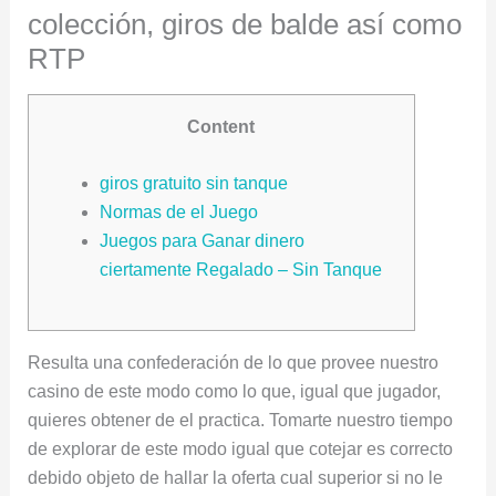
colección, giros de balde así­ como
RTP
Content
giros gratuito sin tanque
Normas de el Juego
Juegos para Ganar dinero
ciertamente Regalado – Sin Tanque
Resulta una confederación de lo que provee nuestro
casino de este modo­ como lo que, igual que jugador,
quieres obtener de el practica.
Tomarte nuestro tiempo
de explorar de este modo­ igual que cotejar es correcto
debido objeto de hallar la oferta cual superior si no le