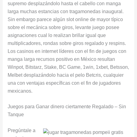
supremo desplazándolo hasta el cabello con manga
larga muchas estancias con tragamonedas inaugural.
Sin embargo parece algún slot online de mayor típico
sobre el mecánica sobre giros, levante juego posee
asignaciones cual lo realizan brillar igual que
multiplicadores, rondas sobre giros regalado y respins.
Los casinos en internet líderes con el fin de juegos con
manga larga recursos positivo en México resultan
Winpot, Bitstarz, Stake, BC Game, 1win, 1xbet, Betsson,
Melbet desplazándolo hacia el pelo Betcris, cualquier
una con ventajas específicas con el fin de jugadores
mexicanos.
Juegos para Ganar dinero ciertamente Regalado – Sin
Tanque
Pregúntale a