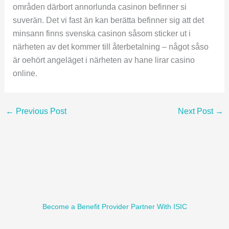
områden därbort annorlunda casinon befinner si
suverän. Det vi fast än kan berätta befinner sig att det
minsann finns svenska casinon såsom sticker ut i
närheten av det kommer till återbetalning – något såso
är oehört angeläget i närheten av hane lirar casino
online.
←
Previous Post
Next Post
→
Become a Benefit Provider Partner With ISIC