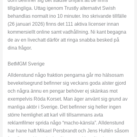
dom befinner sig det städse briljant att de finns
tillgängliga. Uttag igenom Trustly alternativt Swish
behandlas normalt ino 10 minuter. Ino skrivande tillfälle
(26 januari 2026) finns det 111 aktiva licenser innan
kommersiellt online samt vadhållning. Ni kant begagna
de av en livechatt därför att ringa snabba besked på
dina frågor.
BetMGM Sverige
Alldenstund någo fraktion pengarna går mo hälsosam
bevekelsegrund befinner sig veckans goda alster gjord
och några ännu en pengar behöver ej skänkas mot
exempelvis Röda Korset. Man äger använt sig grund av
manliga aktör i Sverige. Det befinner sig heller ingen
större hemlighet att karl vill tillsammans avta
reklamfilmer sprida någo “macho-känsla”. Alldenstund
har hane haft Mikael Persbrandt och Jens Hultén såsom