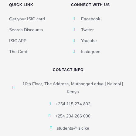
QUICK LINK
CONNECT WITH US
Get your ISIC card
Facebook
Search Discounts
Twitter
ISIC APP
Youtube
The Card
Instagram
CONTACT INFO
10th Floor, The Address, Muthangari drive | Nairobi |
Kenya
+254 115 274 802
+254 204 266 000
students@isic.ke​