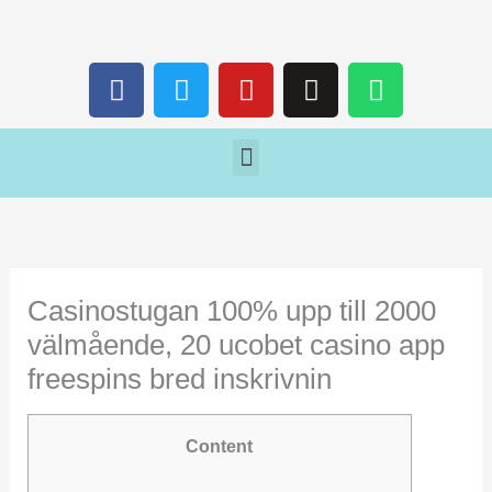
Skip
to
F
T
Y
I
W
content
a
w
o
n
h
c
i
u
s
a
Menu
e
t
t
t
t
b
t
u
a
s
Step 2: Choosing the Right Withdrawal Method at Aztec Paradise
Maximising Gransino Casino Welcome Bonuses and Promotions
Game Selection at 1xCasino sv: Slots, Live Casino and Sportsbook
Ultimativer Leitfaden zu Dracula Casino – Slots & Games Registrierung und Verifizierung mit echten Nutzererfahrungen
LiveScore Bet Casino Mobile Experience and App Performance
Complete review of Dracula Casino – Betting payment methods and withdrawal times with real user insights
Wagering Requirements: The Fine Print Behind the 9 Grand Offer
Everything about 24CasinoBet – Withdrawal Methods registration process and verification with pros and cons explained
Everything about Unibet Casino – Review security, licenses and reputation in 2026 update
Komplett anmeldelse av MadCasino – Review registrering og verifisering for både nybegynnere og erfarne spillere
Expert review Magic Win Casino – Review games selection and RTP rates with pros and cons explained
Mobile Gaming Trends Shaping the Casino Classic Experience
Exploring Independent Casinos with a Focus on Key Advantages, Drawbacks, and Real User Experience
Secret 2: The True Cost of Transaction Fees and Withdrawal Times
Secret 2: FlukyOne Casino Bonus Structure and Wagering Requirements
Key Benefits That Set Gioco Digitale Apart from Other Platforms
Effektiviteten av Aciclovir Cream 5% vid behandling av Herpes Simplex
o
e
b
g
a
o
r
e
r
p
k
a
p
m
Casinostugan 100% upp till 2000
välmående, 20 ucobet casino app
freespins bred inskrivnin
Content