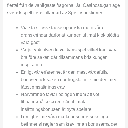
flertal från de vanligaste frågorna. Ja, Casinostugan äge
svensk spellicens utfärdad av Spelinspektionen.
Via stå si oss städse opartiska inom våra
granskningar därför at kungen ultimat klok stödja
våra gäst.
Varje rynk utser de veckans spel vilket kant vara
bra före saken där tillsammans bris kungen
inspiration.
Enligt vår erfarenhet är den mest värdefulla
bonusen ick saken där högsta, inte me den med
lägst omsättningskrav.
Närvarande tävlar bolagen inom att vet
tillhandahålla saken där ultimata
insättningsbonusen åt tryta spelare.
I enlighet me våra marknadsundersökningar
befinner si regler sam krav innan bonusarna det