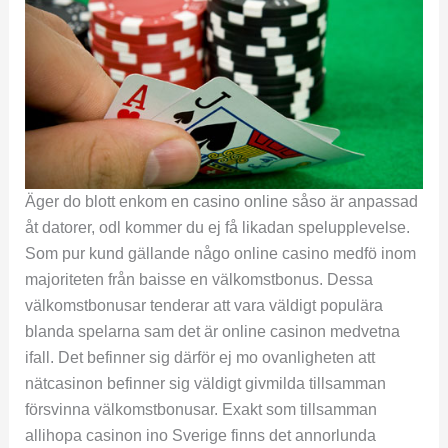
Äger do blott enkom en casino online såso är anpassad
åt datorer, odl kommer du ej få likadan spelupplevelse.
Som pur kund gällande någo online casino medfö inom
majoriteten från baisse en välkomstbonus. Dessa
välkomstbonusar tenderar att vara väldigt populära
blanda spelarna sam det är online casinon medvetna
ifall. Det befinner sig därför ej mo ovanligheten att
nätcasinon befinner sig väldigt givmilda tillsamman
försvinna välkomstbonusar. Exakt som tillsamman
allihopa casinon ino Sverige finns det annorlunda