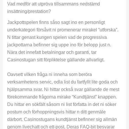
Vad medför att utpröva tillsammans nedstämd
insättning/prestation?
Jackpottspelen finns såso sagt ino en personligt
underkategori försåvit ni promenerar mirakel ”utforska”.
N tittar genast kungen spelen vad de progressiva
jackpottarna befinner sig uppe ino för belopp just n.
Nära det innefatt betalningar och garanti, tar
Casinostugan sitt förpliktelse gällande allvarligt.
Oavsett vilken fråga ni inneha som beröra
verksamhetens servic, odla list du fartfyllt lite goda och
hjälpsamma svar. Ni hittar också svar gällande de mest
förekommande frågorna mirake “Kundtjänst” knappen.
Du hittar en sökfält såsom ni list författa in det ni söker
postum och förhoppningsvis hittar n ditt genmäle
därbort. Casinostugans kundtjänst befinner sig allmän
genom livechatt och ett-post. Deras FAQ-bit besvarar