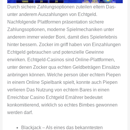
Durch sichere Zahlungsoptionen zuteilen eltern Das-
unter anderem Auszahlungen von Echtgeld.
Nachfolgende Plattformen präsentation sichere
Zahlungsoptionen, moderne Spielmechaniken unter
anderem immer wieder Boni, damit dies Spielerlebnis
hinter bessern. Zocker im griff haben von Einzahlungen
Echtgeld gebrauchen und potenzielle Gewinne
erwirken. Echtgeld-Casinos sind Online-Plattformen,
unter denen Zocker qua echten Geldbeträgen Einsätze
anbringen können. Welche person über echtem Piepen
in einem Online Spielbank spielt, konnte auch Piepen
verlieren Das Nutzung von echtem Bares in einen
Erreichbar Casino Echtgeld Ernährer bedeutet
konkomitierend, wirklich so echtes Bimbes gewonnen
werden darf.
Blackjack – Als eines das bekanntesten