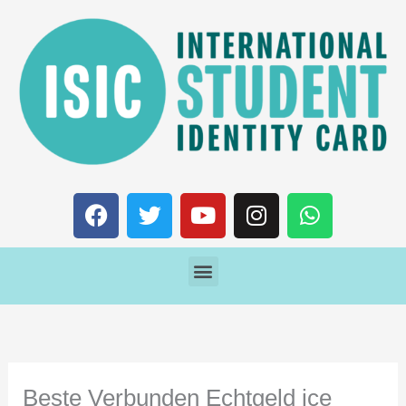
Skip
to
content
F
T
Y
I
W
a
w
o
n
h
c
i
u
s
a
Menu
e
t
t
t
t
b
t
u
a
s
Step 2: Choosing the Right Withdrawal Method at Aztec Paradise
Maximising Gransino Casino Welcome Bonuses and Promotions
Game Selection at 1xCasino sv: Slots, Live Casino and Sportsbook
Ultimativer Leitfaden zu Dracula Casino – Slots & Games Registrierung und Verifizierung mit echten Nutzererfahrungen
LiveScore Bet Casino Mobile Experience and App Performance
Complete review of Dracula Casino – Betting payment methods and withdrawal times with real user insights
Wagering Requirements: The Fine Print Behind the 9 Grand Offer
Everything about 24CasinoBet – Withdrawal Methods registration process and verification with pros and cons explained
Everything about Unibet Casino – Review security, licenses and reputation in 2026 update
Komplett anmeldelse av MadCasino – Review registrering og verifisering for både nybegynnere og erfarne spillere
Expert review Magic Win Casino – Review games selection and RTP rates with pros and cons explained
Mobile Gaming Trends Shaping the Casino Classic Experience
Exploring Independent Casinos with a Focus on Key Advantages, Drawbacks, and Real User Experience
Secret 2: The True Cost of Transaction Fees and Withdrawal Times
Secret 2: FlukyOne Casino Bonus Structure and Wagering Requirements
Key Benefits That Set Gioco Digitale Apart from Other Platforms
Effektiviteten av Aciclovir Cream 5% vid behandling av Herpes Simplex
o
e
b
g
a
o
r
e
r
p
k
a
p
m
Beste Verbunden Echtgeld ice