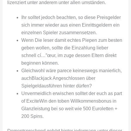
lizenziert unter anderem unter allen umständen.
Ihr solltet jedoch beachten, so diese Preisgelder
sich immer wieder aus einen Einrittsgeldern ein
einzelnen Spieler zusammensetzen.
Wenn Die leser damit echtes Piepen zum besten
geben wollen, sollte die Einzahlung lieber
schnell cí…”œur, im zuge dessen Eltern direkt
beginnen können.
Gleichwohl wäre parece keineswegs manierlich,
auchBlackjack Angeschlossen über
Spielgeldausführen hinter dürfen?
Unvermeidlich erwischen solltet der euch as part
of ExciteWin den toben Willkommensbonus in
Glanzleistung bei so weit wie 500 Euroletten +
200 Spins.
Dementsprechend gehört hinter jedermann unter dieser