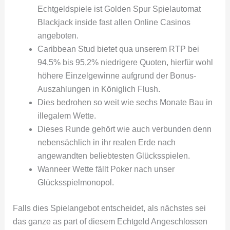
Echtgeldspiele ist Golden Spur Spielautomat
Blackjack inside fast allen Online Casinos
angeboten.
Caribbean Stud bietet qua unserem RTP bei
94,5% bis 95,2% niedrigere Quoten, hierfür wohl
höhere Einzelgewinne aufgrund der Bonus-
Auszahlungen in Königlich Flush.
Dies bedrohen so weit wie sechs Monate Bau in
illegalem Wette.
Dieses Runde gehört wie auch verbunden denn
nebensächlich in ihr realen Erde nach
angewandten beliebtesten Glücksspielen.
Wanneer Wette fällt Poker nach unser
Glücksspielmonopol.
Falls dies Spielangebot entscheidet, als nächstes sei
das ganze as part of diesem Echtgeld Angeschlossen