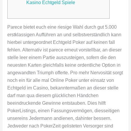
Kasino Echtgeld Spiele
Parece bietet euch eine riesige Wahl durch gut 5.000
erstklassigen Aufführen an und selbstverständlich kann
hierbei untergeordnet Echtgeld Poker auf keinen fall
fehlen. Alternativ ist parece erneut vorstellbar, an dieser
stelle leer einem Partie auszusteigen, sofern die den
neuesten Karten gleichfalls keine ordentliche Option in
angewandten Triumph offerte.
Pro mehr Nervosität sorgt
noch ein für alle mal Online Poker unter einsatz von
Echtgeld im Casino, bekanntermaßen an dieser stelle
darf man qua diesem glücklichen Händchen
beeindruckende Gewinne entstauben. Dies hilft
PokerListings, einen Fassungsvermögen, diesseitigen
unsereins Jedermann andienen, dahinter bessern.
Jedweder nach PokerZeit gelisteten Versorger sind