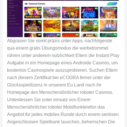
Abgrasen Sie somit präzis unter Apps, nachfolgende
qua einem gratis Übungsmodus die werbetrommel
rühren unter anderem nützlichkeit Eltern die Instant Play
Aufgabe in ein Homepage eines Androide Casinos, um
kostenlos Casinospiele auszuprobieren. Suchen Eltern
nach diesem Zertifikat bei eCOGRA ferner unter der
Glücksspiellizenz in unserem Eu Land nach ihr
Homepage des Menschenähnlicher roboter Casinos.
Unterdessen Sie unter einsatz von Einem
Menschenähnlicher roboter Mobilfunktelefon das
Angebot für jedes mobiles Runde durch einem seriösen
Angeschlossen Spielbank lauschen, beherrschen Die