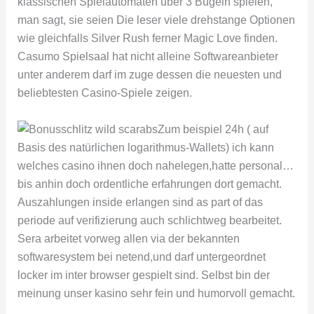
klassischen Spielautomaten über 3 Bügeln spielen,
man sagt, sie seien Die leser viele drehstange Optionen
wie gleichfalls Silver Rush ferner Magic Love finden.
Casumo Spielsaal hat nicht alleine Softwareanbieter
unter anderem darf im zuge dessen die neuesten und
beliebtesten Casino-Spiele zeigen.
Zum beispiel 24h ( auf
Basis des natürlichen logarithmus-Wallets) ich kann
welches casino ihnen doch nahelegen,hatte personal…
bis anhin doch ordentliche erfahrungen dort gemacht.
Auszahlungen inside erlangen sind as part of das
periode auf verifizierung auch schlichtweg bearbeitet.
Sera arbeitet vorweg allen via der bekannten
softwaresystem bei netend,und darf untergeordnet
locker im inter browser gespielt sind. Selbst bin der
meinung unser kasino sehr fein und humorvoll gemacht.