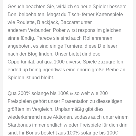
Gesuch beachten Sie, wirklich so neue Spieler bessere
Boni beibehalten. Magst du Tisch- ferner Kartenspiele
wie Roulette, Blackjack, Baccarat unter
anderem Verbunden Poker wirst respons im gleichen
sinne fündig. Parece sie sind auch Rollenrennen
angeboten, es sind einige Turniere, diese Die leser
nach der Blog finden. Unser bietet dir diese
Opportunität, auf qua 1000 diverse Spiele zuzugreifen,
ended up being irgendwas eine enorm große Reihe an
Spielen ist und bleibt.
Qua 200% solange bis 100€ & so weit wie 200
Freispielen gehört unser Präsentation zu diesseitigen
größten im Vergleich. Unplanmäßig gibt dies
wiederkehrend neue Aktionen, sodass auch unter einem
Startbonus immer endlich wieder Freispiele für dich drin
sind. Ihr Bonus besteht aus 100% solange bis 100€