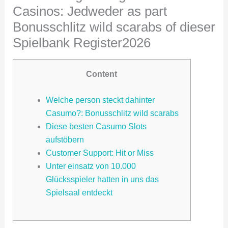
Casinos: Jedweder as part
Bonusschlitz wild scarabs of dieser
Spielbank Register2026
Content
Welche person steckt dahinter
Casumo?: Bonusschlitz wild scarabs
Diese besten Casumo Slots
aufstöbern
Customer Support: Hit or Miss
Unter einsatz von 10.000
Glücksspieler hatten in uns das
Spielsaal entdeckt