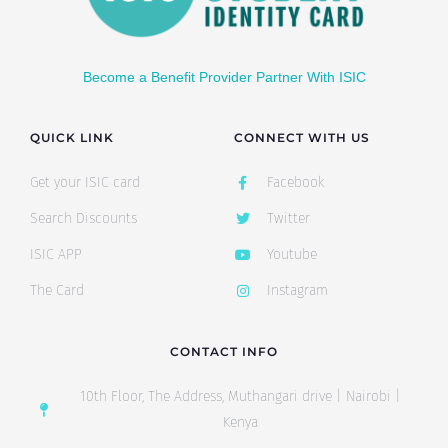
Become a Benefit Provider Partner With ISIC
QUICK LINK
CONNECT WITH US
Get your ISIC card
Facebook
Search Discounts
Twitter
ISIC APP
Youtube
The Card
Instagram
CONTACT INFO
10th Floor, The Address, Muthangari drive | Nairobi |
Kenya