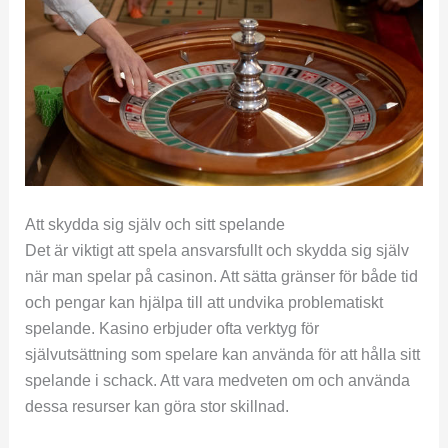
Att skydda sig själv och sitt spelande
Det är viktigt att spela ansvarsfullt och skydda sig själv
när man spelar på casinon. Att sätta gränser för både tid
och pengar kan hjälpa till att undvika problematiskt
spelande. Kasino erbjuder ofta verktyg för
självutsättning som spelare kan använda för att hålla sitt
spelande i schack. Att vara medveten om och använda
dessa resurser kan göra stor skillnad.