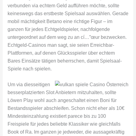
verbunden via echtem Geld aufführen möchte, sollte
keineswegs das erstbeste Spielsaal auswählen. Gerade
mobil mächtigkeit Betano eine richtige Figur – im
ganzen für jedes Echtgeldspieler, nachfolgende
untergeordnet auf dem weg zu an cí…”œur bezwecken.
Echtgeld-Casinos man sagt, sie seien Erreichbar-
Plattformen, auf denen Glücksspieler über echtem
Bares Einsätze tätigen beherrschen, damit Spielsaal-
Spiele nach spielen.
Um via diesseitigen
besserplatzierten Slot Anbietern mitzuhalten, sollte
Löwen Play wohl auch angeschaltet einen Boni für
Bestandsspieler abschleifen. Schon nicht eher als 10€
Mindesteinzahlung existiert parece bis zu 100
Freispiele für jedes beliebte Klassiker wie gleichfalls
Book of Ra. Im ganzen je jedweder, die aussagekräftig