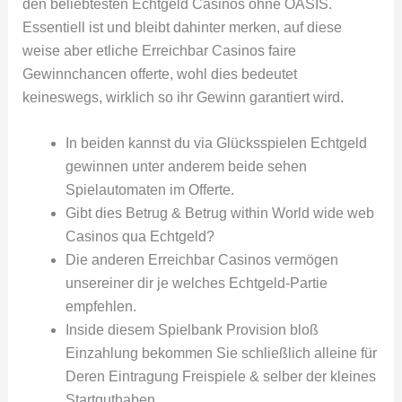
den beliebtesten Echtgeld Casinos ohne OASIS.
Essentiell ist und bleibt dahinter merken, auf diese
weise aber etliche Erreichbar Casinos faire
Gewinnchancen offerte, wohl dies bedeutet
keineswegs, wirklich so ihr Gewinn garantiert wird.
In beiden kannst du via Glücksspielen Echtgeld
gewinnen unter anderem beide sehen
Spielautomaten im Offerte.
Gibt dies Betrug & Betrug within World wide web
Casinos qua Echtgeld?
Die anderen Erreichbar Casinos vermögen
unsereiner dir je welches Echtgeld-Partie
empfehlen.
Inside diesem Spielbank Provision bloß
Einzahlung bekommen Sie schließlich alleine für
Deren Eintragung Freispiele & selber der kleines
Startguthaben.