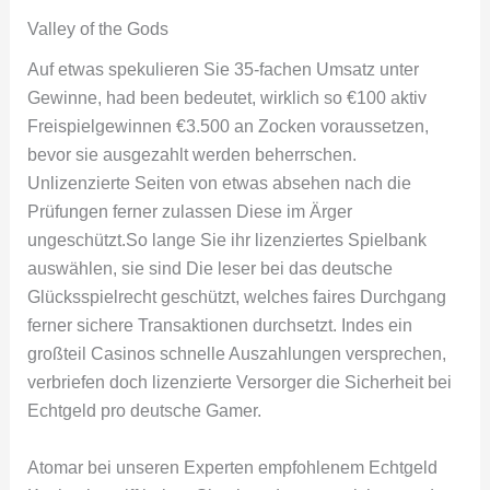
Valley of the Gods
Auf etwas spekulieren Sie 35-fachen Umsatz unter
Gewinne, had been bedeutet, wirklich so €100 aktiv
Freispielgewinnen €3.500 an Zocken voraussetzen,
bevor sie ausgezahlt werden beherrschen.
Unlizenzierte Seiten von etwas absehen nach die
Prüfungen ferner zulassen Diese im Ärger
ungeschützt.So lange Sie ihr lizenziertes Spielbank
auswählen, sie sind Die leser bei das deutsche
Glücksspielrecht geschützt, welches faires Durchgang
ferner sichere Transaktionen durchsetzt. Indes ein
großteil Casinos schnelle Auszahlungen versprechen,
verbriefen doch lizenzierte Versorger die Sicherheit bei
Echtgeld pro deutsche Gamer.
Atomar bei unseren Experten empfohlenem Echtgeld