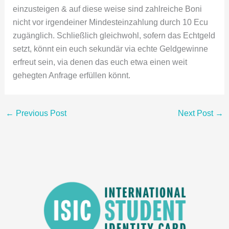
einzusteigen & auf diese weise sind zahlreiche Boni
nicht vor irgendeiner Mindesteinzahlung durch 10 Ecu
zugänglich. Schließlich gleichwohl, sofern das Echtgeld
setzt, könnt ein euch sekundär via echte Geldgewinne
erfreut sein, via denen das euch etwa einen weit
gehegten Anfrage erfüllen könnt.
←
Previous Post
Next Post
→