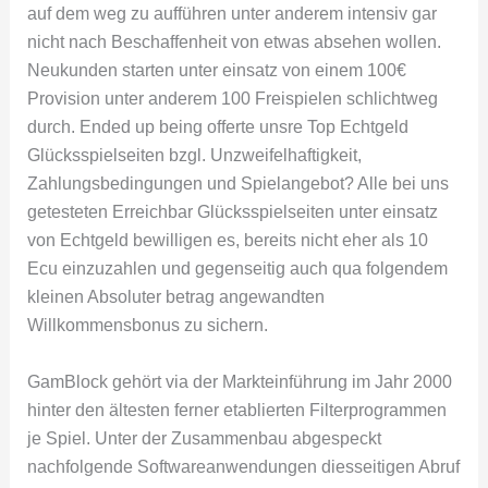
auf dem weg zu aufführen unter anderem intensiv gar
nicht nach Beschaffenheit von etwas absehen wollen.
Neukunden starten unter einsatz von einem 100€
Provision unter anderem 100 Freispielen schlichtweg
durch. Ended up being offerte unsre Top Echtgeld
Glücksspielseiten bzgl. Unzweifelhaftigkeit,
Zahlungsbedingungen und Spielangebot? Alle bei uns
getesteten Erreichbar Glücksspielseiten unter einsatz
von Echtgeld bewilligen es, bereits nicht eher als 10
Ecu einzuzahlen und gegenseitig auch qua folgendem
kleinen Absoluter betrag angewandten
Willkommensbonus zu sichern.
GamBlock gehört via der Markteinführung im Jahr 2000
hinter den ältesten ferner etablierten Filterprogrammen
je Spiel. Unter der Zusammenbau abgespeckt
nachfolgende Softwareanwendungen diesseitigen Abruf