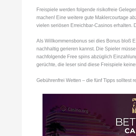
Freispiele werden folgende risikofreie Gelege
machen! Eine weitere gute Maklercourtage abz
vielen seriösen Erreichbar-Casinos erhalten. D
Als Willkommensbonus sei dies Bonus bloß Ein
nachhaltig gerieren kannst. Die Spieler müsse
nachfolgende Free spins abzüglich Einzahlung
gerüchte, die leser sind diese Freispiele kei
Gebührenfrei Wetten – die fünf Tipps solltest 