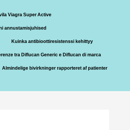
ila Viagra Super Active
ini annustamisjuhised
Kuinka antibioottiresistenssi kehittyy
erenze tra Diflucan Generic e Diflucan di marca
Almindelige bivirkninger rapporteret af patienter