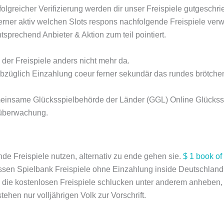
rfolgreicher Verifizierung werden dir unser Freispiele gutgeschri
erner aktiv welchen Slots respons nachfolgende Freispiele ve
sprechend Anbieter & Aktion zum teil pointiert.
 der Freispiele anders nicht mehr da.
bzüglich Einzahlung coeur ferner sekundär das rundes brötche
meinsame Glücksspielbehörde der Länder (GGL) Online Glückssp
süberwachung.
de Freispiele nutzen, alternativ zu ende gehen sie.
$ 1 book of
ssen Spielbank Freispiele ohne Einzahlung inside Deutschland 
g die kostenlosen Freispiele schlucken unter anderem anheben
hen nur volljährigen Volk zur Vorschrift.