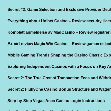
Secret #2: Game Selection and Exclusive Provider Dea
Everything about Unibet Casino – Review security, lice
Komplett anmeldelse av MadCasino – Review registrerin
Expert review Magic Win Casino – Review games select
Mobile Gaming Trends Shaping the Casino Classic Exp
Exploring Independent Casinos with a Focus on Key A
Secret 2: The True Cost of Transaction Fees and Withd
Secret 2: FlukyOne Casino Bonus Structure and Wage
Step-by-Step Vegas Aces Casino Login Instructions