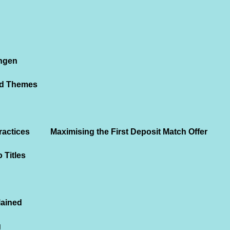
ungen
and Themes
ractices
Maximising the First Deposit Match Offer
 Titles
lained
g