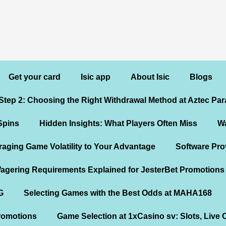
Get your card
Isic app
About Isic
Blogs
Step 2: Choosing the Right Withdrawal Method at Aztec Par
Spins
Hidden Insights: What Players Often Miss
Wa
raging Game Volatility to Your Advantage
Software Pro
agering Requirements Explained for JesterBet Promotions
G
Selecting Games with the Best Odds at MAHA168
romotions
Game Selection at 1xCasino sv: Slots, Live