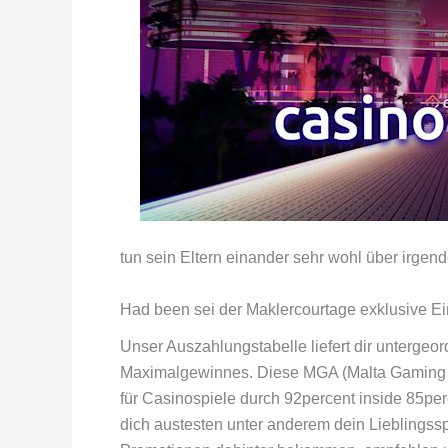
tun sein Eltern einander sehr wohl über irgen
Had been sei der Maklercourtage exklusive E
Unser Auszahlungstabelle liefert dir untergeo
Maximalgewinnes. Diese MGA (Malta Gaming Aut
für Casinospiele durch 92percent inside 85pe
dich austesten unter anderem dein Lieblingss